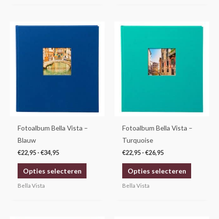
Prijsklasse:
Prijsklasse:
Dit
Dit
€22,95
€22,95
product
product
tot
tot
€34,95
€26,95
heeft
heeft
meerdere
meerdere
variaties.
variaties.
Deze
Deze
optie
optie
kan
kan
gekozen
gekozen
Fotoalbum Bella Vista –
Fotoalbum Bella Vista –
worden
worden
Blauw
Turquoise
op
op
€
22,95
-
€
34,95
€
22,95
-
€
26,95
de
de
Opties selecteren
Opties selecteren
productpagina
productp
Bella Vista
Bella Vista