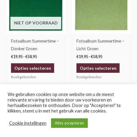
meerdere
meerdere
variaties.
variaties.
Deze
Deze
NIET OP VOORRAAD
optie
optie
kan
kan
gekozen
gekozen
Fotoalbum Summertime –
Fotoalbum Summertime –
worden
worden
Donker Groen
Licht Groen
op
op
€
19,95
-
€
58,95
€
19,95
-
€
58,95
de
de
Opties selecteren
Opties selecteren
productpagina
productp
Boekgebonden
Boekgebonden
We gebruiken cookies op onze website om u de meest
Prijsklasse:
Prijsklasse:
relevante ervaring te bieden door uw voorkeuren en
Dit
Dit
€19,95
€19,95
herhaalbezoeken te onthouden. Door op "Accepteren" te
product
product
tot
tot
klikken, stemt u in met het gebruik van alle cookies.
€58,95
€58,95
heeft
heeft
Cookie instellingen
meerdere
meerdere
Alles accepteren
KIES HIER EEN FILTER VOOR DE
JUISTE KEUZE
variaties.
variaties.