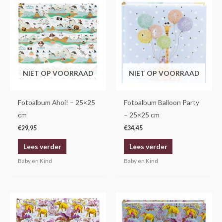
NIET OP VOORRAAD
NIET OP VOORRAAD
Fotoalbum Ahoi! – 25×25
Fotoalbum Balloon Party
cm
– 25×25 cm
€
29,95
€
34,45
Lees verder
Lees verder
Baby en Kind
Baby en Kind
Prijsklasse:
Prijsklasse:
Dit
Dit
€34,45
€34,45
product
product
tot
tot
€36,25
€36,25