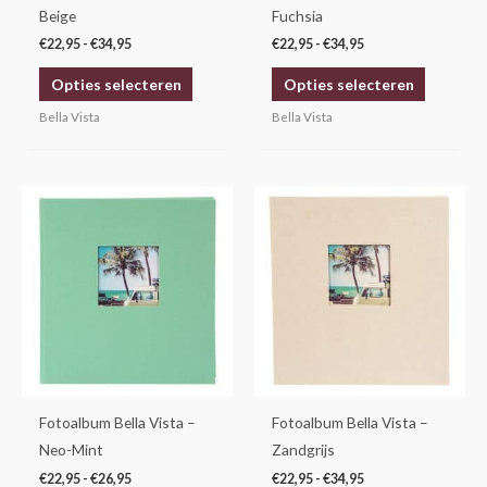
worden
worden
Beige
Fuchsia
op
op
€
22,95
-
€
34,95
€
22,95
-
€
34,95
de
de
Opties selecteren
Opties selecteren
productpagina
productp
Bella Vista
Bella Vista
Prijsklasse:
Prijsklasse:
Dit
Dit
€22,95
€22,95
product
product
tot
tot
€26,95
€34,95
heeft
heeft
meerdere
meerdere
variaties.
variaties.
Deze
Deze
optie
optie
kan
kan
gekozen
gekozen
Fotoalbum Bella Vista –
Fotoalbum Bella Vista –
worden
worden
Neo-Mint
Zandgrijs
op
op
€
22,95
-
€
26,95
€
22,95
-
€
34,95