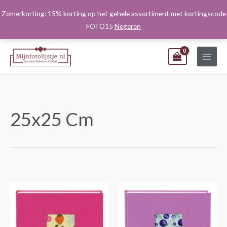
Ga
Zomerkorting: 15% korting op het gehele assortiment met kortingscode
naar
FOTO15
Negeren
de
inhoud
25x25 Cm