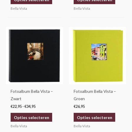
productpagina
productp
Bella Vista
Bella Vista
Prijsklasse:
Dit
Dit
€22,95
product
product
tot
€34,95
heeft
heeft
meerdere
meerdere
variaties.
variaties.
Deze
Deze
optie
optie
kan
kan
gekozen
gekozen
Fotoalbum Bella Vista –
Fotoalbum Bella Vista –
worden
worden
Zwart
Groen
op
op
€
22,95
-
€
34,95
€
26,95
de
de
Opties selecteren
Opties selecteren
productpagina
productp
Bella Vista
Bella Vista