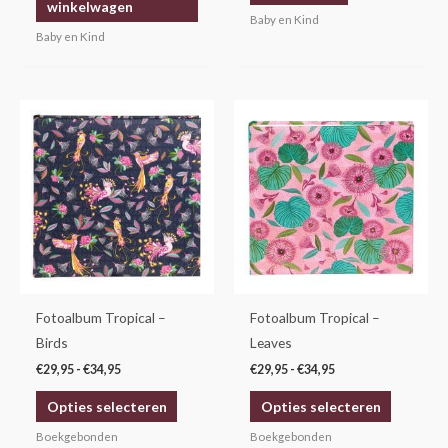
winkelwagen
Baby en Kind
Baby en Kind
Prijsklasse:
Prijsklasse:
Dit
Dit
€29,95
€29,95
product
product
tot
tot
€34,95
€34,95
heeft
heeft
meerdere
meerdere
variaties.
variaties.
Deze
Deze
optie
optie
kan
kan
gekozen
gekozen
Fotoalbum Tropical –
Fotoalbum Tropical –
worden
worden
Birds
Leaves
op
op
€
29,95
-
€
34,95
€
29,95
-
€
34,95
de
de
Opties selecteren
Opties selecteren
productpagina
productp
Boekgebonden
Boekgebonden