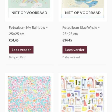
NIET OP VOORRAAD
NIET OP VOORRAAD
Fotoalbum My Rainbow –
Fotoalbum Blue Whale –
25×25 cm
25×25 cm
€
34,45
€
34,45
Lees verder
Lees verder
Baby en Kind
Baby en Kind
Prijsklasse:
Prijsklasse:
Dit
Dit
€29,95
€29,95
product
product
tot
tot
€34,95
€34,95
heeft
heeft
meerdere
meerdere
variaties.
variaties.
Deze
Deze