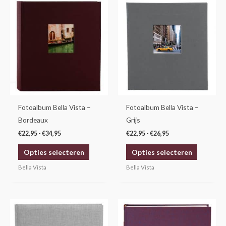
Prijsklasse:
Prijsklasse:
Dit
Dit
€22,95
€22,95
product
product
tot
tot
€34,95
€26,95
heeft
heeft
meerdere
meerdere
variaties.
variaties.
Deze
Deze
optie
optie
kan
kan
gekozen
gekozen
Fotoalbum Bella Vista –
Fotoalbum Bella Vista –
worden
worden
Bordeaux
Grijs
op
op
€
22,95
-
€
34,95
€
22,95
-
€
26,95
de
de
Opties selecteren
Opties selecteren
productpagina
productp
Bella Vista
Bella Vista
Prijsklasse:
Prijsklasse:
Dit
Dit
€19,95
€19,95
product
product
tot
tot