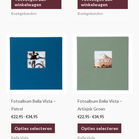
winkelwagen
winkelwagen
Boekgebonden
Boekgebonden
Prijsklasse:
Prijsklasse:
Dit
Dit
€22,95
€22,95
product
product
tot
tot
€34,95
€34,95
heeft
heeft
meerdere
meerdere
variaties.
variaties.
Deze
Deze
optie
optie
kan
kan
gekozen
gekozen
Fotoalbum Bella Vista –
Fotoalbum Bella Vista –
worden
worden
Petrol
Artisjok Groen
op
op
€
22,95
-
€
34,95
€
22,95
-
€
34,95
de
de
Opties selecteren
Opties selecteren
productpagina
productp
Bella Vista
Bella Vista