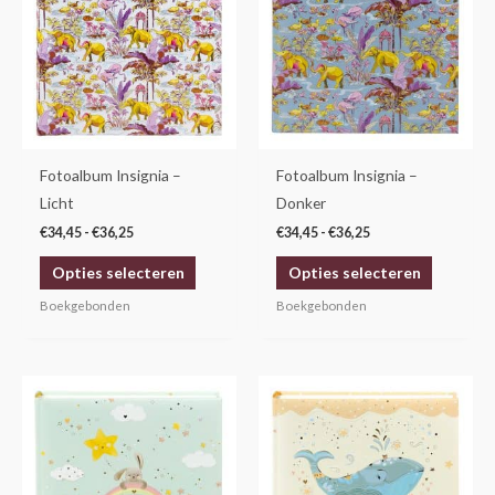
heeft
heeft
meerdere
meerdere
variaties.
variaties.
Deze
Deze
optie
optie
kan
kan
gekozen
gekozen
Fotoalbum Insignia –
Fotoalbum Insignia –
worden
worden
Licht
Donker
op
op
€
34,45
-
€
36,25
€
34,45
-
€
36,25
de
de
Opties selecteren
Opties selecteren
productpagina
productp
Boekgebonden
Boekgebonden