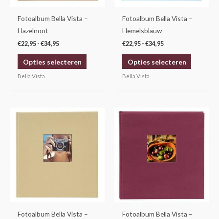
kan
kan
gekozen
gekozen
Fotoalbum Bella Vista –
Fotoalbum Bella Vista –
worden
worden
Hazelnoot
Hemelsblauw
op
op
€
22,95
-
€
34,95
€
22,95
-
€
34,95
de
de
Opties selecteren
Opties selecteren
productpagina
productp
Bella Vista
Bella Vista
Prijsklasse:
Prijsklasse:
Dit
Dit
€22,95
€22,95
product
product
tot
tot
€34,95
€34,95
heeft
heeft
meerdere
meerdere
variaties.
variaties.
Deze
Deze
optie
optie
kan
kan
gekozen
gekozen
Fotoalbum Bella Vista –
Fotoalbum Bella Vista –