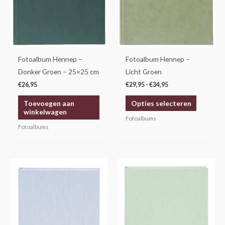
variaties.
Deze
optie
kan
gekozen
Fotoalbum Hennep –
Fotoalbum Hennep –
worden
Donker Groen – 25×25 cm
Licht Groen
op
€
26,95
€
29,95
-
€
34,95
de
Toevoegen aan
Opties selecteren
productp
winkelwagen
Fotoalbums
Fotoalbums
Dit
Dit
product
product
heeft
heeft
meerdere
meerdere
variaties.
variaties.