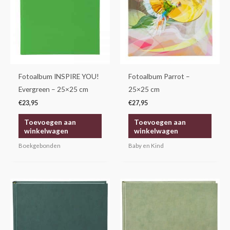
Fotoalbum INSPIRE YOU!
Fotoalbum Parrot –
Evergreen – 25×25 cm
25×25 cm
€
23,95
€
27,95
Toevoegen aan
Toevoegen aan
winkelwagen
winkelwagen
Boekgebonden
Baby en Kind
Prijsklasse:
Dit
€29,95
product
tot
€34,95
heeft
meerdere