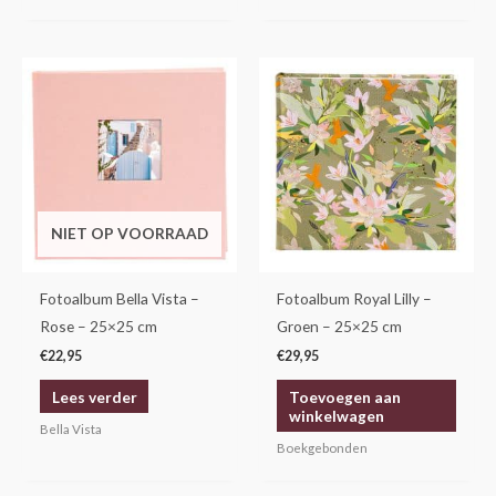
NIET OP VOORRAAD
Fotoalbum Bella Vista –
Fotoalbum Royal Lilly –
Rose – 25×25 cm
Groen – 25×25 cm
€
22,95
€
29,95
Lees verder
Toevoegen aan
winkelwagen
Bella Vista
Boekgebonden