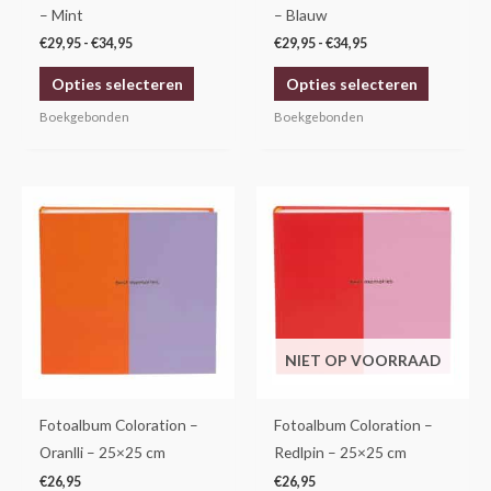
worden
worden
– Mint
– Blauw
op
op
€
29,95
-
€
34,95
€
29,95
-
€
34,95
de
de
Opties selecteren
Opties selecteren
productpagina
productp
Boekgebonden
Boekgebonden
NIET OP VOORRAAD
Fotoalbum Coloration –
Fotoalbum Coloration –
Oranlli – 25×25 cm
Redlpin – 25×25 cm
€
26,95
€
26,95