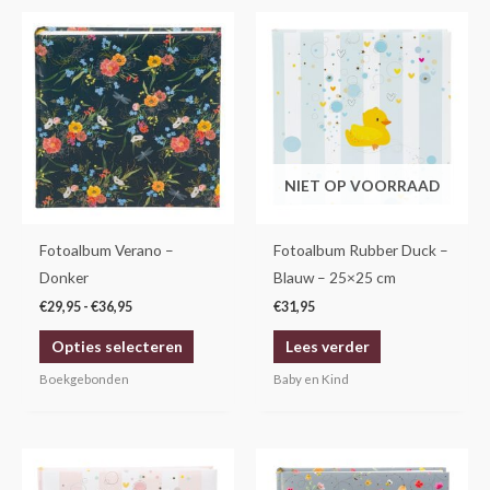
Prijsklasse:
Dit
€29,95
product
tot
€36,95
heeft
meerdere
variaties.
Deze
NIET OP VOORRAAD
optie
kan
gekozen
Fotoalbum Verano –
Fotoalbum Rubber Duck –
worden
Donker
Blauw – 25×25 cm
op
€
29,95
-
€
36,95
€
31,95
de
Opties selecteren
Lees verder
productpagina
Boekgebonden
Baby en Kind