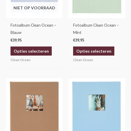
Deze
Deze
NIET OP VOORRAAD
optie
optie
kan
kan
gekozen
gekozen
Fotoalbum Clean Ocean –
Fotoalbum Clean Ocean –
worden
worden
Blauw
Mint
op
op
€
39,95
€
39,95
de
de
Opties selecteren
Opties selecteren
productpagina
productp
Clean Ocean
Clean Ocean
Prijsklasse:
Prijsklasse:
Dit
Dit
€22,95
€22,95
product
product
tot
tot
€34,95
€34,95
heeft
heeft
meerdere
meerdere
variaties.
variaties.
Deze
Deze
optie
optie