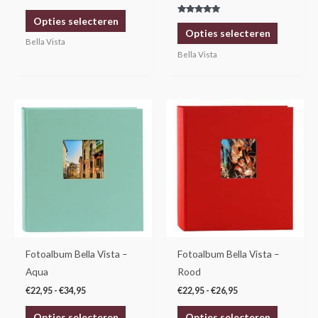
de
de
Opties selecteren
Gewaardeerd
productpagina
productp
5.00
Opties selecteren
uit 5
Bella Vista
Bella Vista
Prijsklasse:
Prijsklasse:
Dit
Dit
€22,95
€22,95
product
product
tot
tot
€34,95
€26,95
heeft
heeft
meerdere
meerdere
variaties.
variaties.
Deze
Deze
optie
optie
kan
kan
gekozen
gekozen
Fotoalbum Bella Vista –
Fotoalbum Bella Vista –
worden
worden
Aqua
Rood
op
op
€
22,95
-
€
34,95
€
22,95
-
€
26,95
de
de
Opties selecteren
Opties selecteren