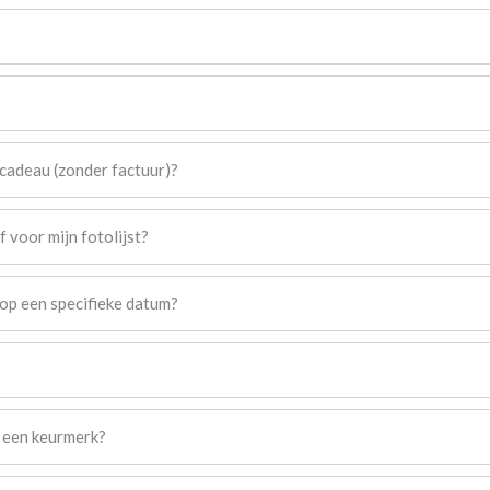
s cadeau (zonder factuur)?
f voor mijn fotolijst?
n op een specifieke datum?
j een keurmerk?