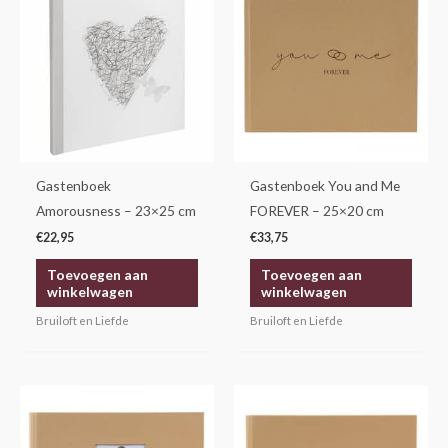
Gastenboek
Gastenboek You and Me
Amorousness – 23×25 cm
FOREVER – 25×20 cm
€
22,95
€
33,75
Toevoegen aan
Toevoegen aan
winkelwagen
winkelwagen
Bruiloft en Liefde
Bruiloft en Liefde