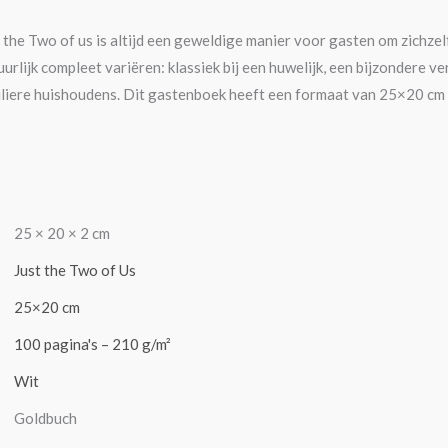
the Two of us is altijd een geweldige manier voor gasten om zichzel
urlijk compleet variëren: klassiek bij een huwelijk, een bijzondere v
culiere huishoudens. Dit gastenboek heeft een formaat van 25×20 cm
25 × 20 × 2 cm
Just the Two of Us
25×20 cm
100 pagina's – 210 g/m²
Wit
Goldbuch