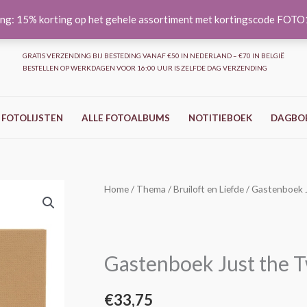
ng: 15% korting op het gehele assortiment met kortingscode FOT
GRATIS VERZENDING BIJ BESTEDING VANAF €50 IN NEDERLAND – €70 IN BELGIË
BESTELLEN OP WERKDAGEN VOOR 16:00 UUR IS ZELFDE DAG VERZENDING
 FOTOLIJSTEN
ALLE FOTOALBUMS
NOTITIEBOEK
DAGBO
Gastenboek
Home
/
Thema
/
Bruiloft en Liefde
/ Gastenboek J
Just
the
Two
Gastenboek Just the T
of
us
€
33,75
-