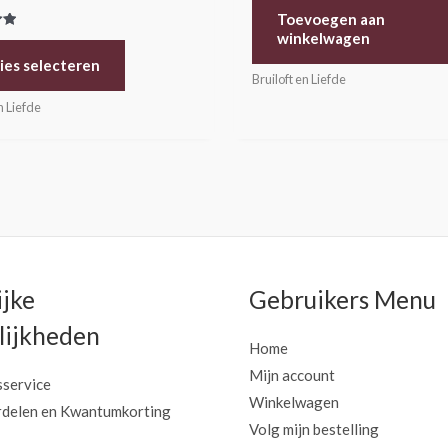
Toevoegen aan
winkelwagen
erd
ies selecteren
Bruiloft en Liefde
n Liefde
ijke
Gebruikers Menu
ijkheden
Home
Mijn account
sservice
Winkelwagen
delen en Kwantumkorting
Volg mijn bestelling