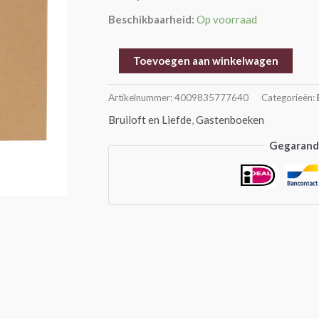
Bruin
Beschikbaarheid:
Op voorraad
-
25x20
Toevoegen aan winkelwagen
cm
aantal
Artikelnummer:
4009835777640
Categorieën:
Bruiloft en Liefde
,
Gastenboeken
Gegarande