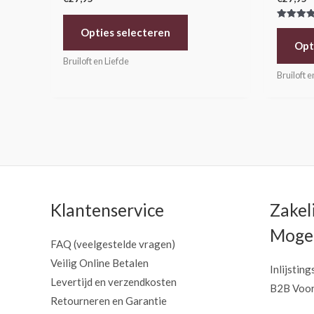
Gewaarde
Opties selecteren
5.00
uit 5
Opt
Bruiloft en Liefde
Bruiloft e
Klantenservice
Zakel
Mogel
FAQ (veelgestelde vragen)
Veilig Online Betalen
Inlijsting
Levertijd en verzendkosten
B2B Voor
Retourneren en Garantie