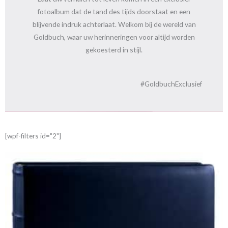
fotoalbum dat de tand des tijds doorstaat en een
blijvende indruk achterlaat. Welkom bij de wereld van
Goldbuch, waar uw herinneringen voor altijd worden
gekoesterd in stijl.
#
Goldbuch
Exclusief
[wpf-filters id="2"]