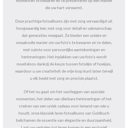
momenten te bewaren en te presenteren op een manier
die uw hart verwarmt.
Deze prachtige fotoalbums zijn met zorg vervaardigd uit
hoogwaardig leer, met oog voor detail en vakmanschap
dat generaties meegaat. Ze bieden een unieke en
smaakvolle manier om uw foto’s te bewaren en te delen,
met ruimte voor persoonlijke aantekeningen en
herinneringen. Het inplakken van uw foto’s wordt
moeiteloos dankzij de keuze tussen fotolijm of hoekjes,
waardoor u uw creativiteit de vrije loop kunt laten terwijl
u elk beeld met zorg en precisie plaatst.
Of het nu gaat om het vastleggen van speciale
momenten, het delen van dierbare herinneringen of het
creëren van een uniek cadeau voor iemand van wie u
houdt, onze klassiek leren fotoalbums van Goldbuch
belichamen de essentie van elegantie en duurzaamheid.
Laat uw verhalen tot leven komen in een exclusief