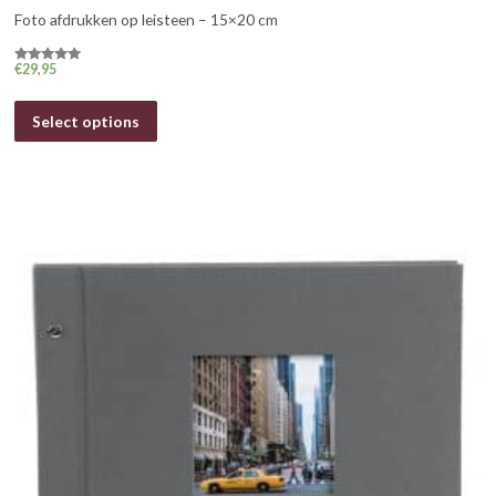
Foto afdrukken op leisteen – 15×20 cm
€
29,95
Gewaardeerd
5.00
uit 5
Select options