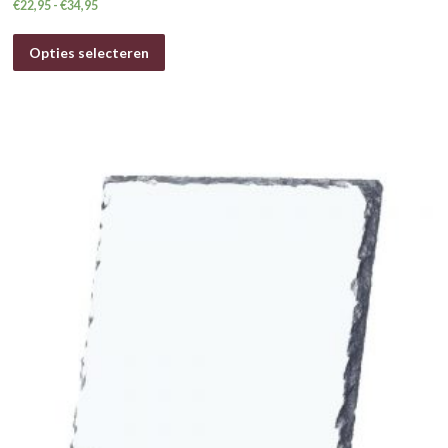
€
22,95
-
€
34,95
Opties selecteren