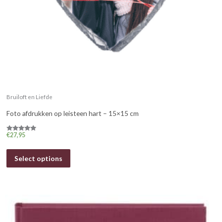
Bruiloft en Liefde
Foto afdrukken op leisteen hart – 15×15 cm
€
27,95
Gewaardeerd
5.00
uit 5
Select options