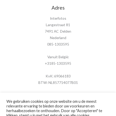
Adres
Interfotos
Langestraat 81
7491 AC Delden
Nederland
085-1303595
Vanuit België:
+3185-1303595
KvK: 69066183
BTW: NL857714077B01
We gebruiken cookies op onze website om u de meest
relevante ervaring te bieden door uw voorkeuren en
herhaalbezoeken te onthouden. Door op "Accepteren" te
Copyright © 2026 MijnFotolijstje.nl
klikken, stemt u in met het gebruik van alle cookies.