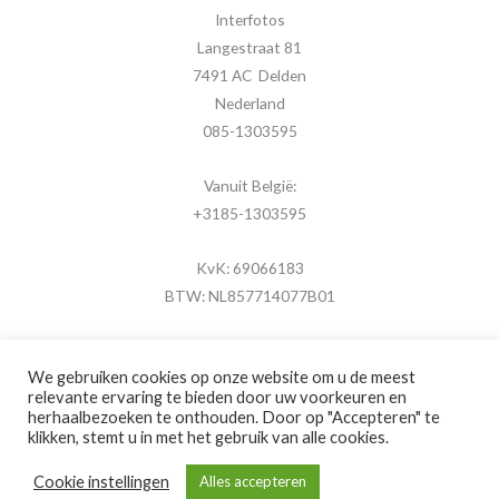
Interfotos
Langestraat 81
7491 AC Delden
Nederland
085-1303595
Vanuit België:
+3185-1303595
KvK: 69066183
BTW: NL857714077B01
We gebruiken cookies op onze website om u de meest
relevante ervaring te bieden door uw voorkeuren en
herhaalbezoeken te onthouden. Door op "Accepteren" te
Copyright © 2026 MijnFotolijstje.nl
klikken, stemt u in met het gebruik van alle cookies.
Powered by
Brouwer Digitaal
Cookie instellingen
Alles accepteren