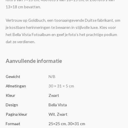
13×18 cm bevatten.
Vertrouw op Goldbuch, een toonaangevende Duitse fabrikant, om
je kostbare herinneringen te bewaren in stijlvolle luxe. Kies voor
het Bella Vista Fotoalbum en geef je foto’s het prachtige podium
dat ze verdienen.
Aanvullende informatie
Gewicht
N/B
Afmetingen
30 × 31 × 5 cm
Kleur
Zwart
Design
Bella Vista
Pagina kleur
Wit
,
Zwart
Formaat
25×25 cm
,
30×31 cm