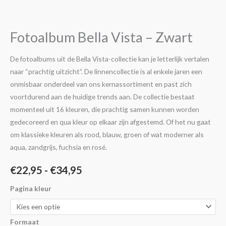
€22,95
Vista
-
tot
Zwart
Fotoalbum Bella Vista – Zwart
€34,95
aantal
De fotoalbums uit de Bella Vista-collectie kan je letterlijk vertalen
naar “prachtig uitzicht”. De linnencollectie is al enkele jaren een
onmisbaar onderdeel van ons kernassortiment en past zich
voortdurend aan de huidige trends aan. De collectie bestaat
momenteel uit 16 kleuren, die prachtig samen kunnen worden
gedecoreerd en qua kleur op elkaar zijn afgestemd. Of het nu gaat
om klassieke kleuren als rood, blauw, groen of wat moderner als
aqua, zandgrijs, fuchsia en rosé.
€
22,95
-
€
34,95
Pagina kleur
Formaat