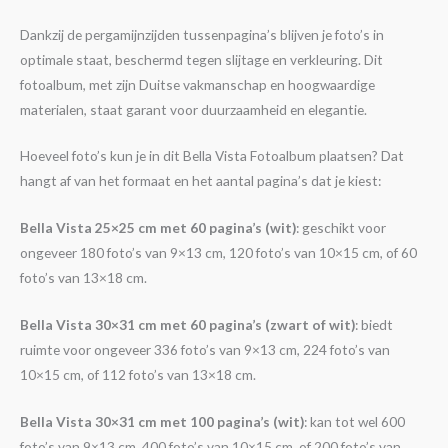
Dankzij de pergamijnzijden tussenpagina’s blijven je foto’s in
optimale staat, beschermd tegen slijtage en verkleuring. Dit
fotoalbum, met zijn Duitse vakmanschap en hoogwaardige
materialen, staat garant voor duurzaamheid en elegantie.
Hoeveel foto’s kun je in dit Bella Vista Fotoalbum plaatsen? Dat
hangt af van het formaat en het aantal pagina’s dat je kiest:
Bella Vista 25×25 cm met 60 pagina’s (wit)
: geschikt voor
ongeveer 180 foto’s van 9×13 cm, 120 foto’s van 10×15 cm, of 60
foto’s van 13×18 cm.
Bella Vista 30×31 cm met 60 pagina’s (zwart of wit)
: biedt
ruimte voor ongeveer 336 foto’s van 9×13 cm, 224 foto’s van
10×15 cm, of 112 foto’s van 13×18 cm.
Bella Vista 30×31 cm met 100 pagina’s (wit)
: kan tot wel 600
foto’s van 9×13 cm, 400 foto’s van 10×15 cm, of 200 foto’s van