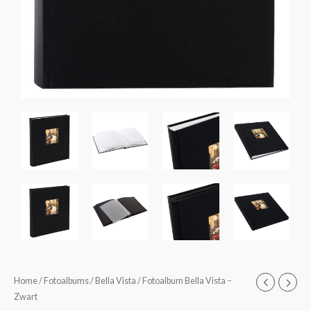
Fotoalbum
Home
/
Fotoalbums
/
Bella Vista
/ Fotoalbum Bella Vista –
Prijsklasse:
Zwart
Bella