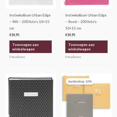
Insteekalbum Urban Edge
Insteekalbum Urban Edge
– Wit – 200 foto’s 10×15
– Rood – 200 foto’s
cm
10×15 cm
€
14,95
€
14,95
Toevoegen aan
Toevoegen aan
winkelwagen
winkelwagen
Fotoalbums
Fotoalbums
Oorspronkelijke
Huidige
prijs
prijs
Aanbieding -10%
was:
is:
€44,95.
€40,45.