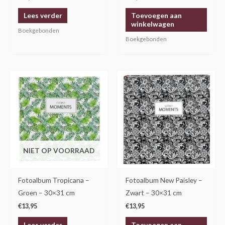
Lees verder
Toevoegen aan
winkelwagen
Boekgebonden
Boekgebonden
NIET OP VOORRAAD
Fotoalbum Tropicana –
Fotoalbum New Paisley –
Groen – 30×31 cm
Zwart – 30×31 cm
€
13,95
€
13,95
Lees verder
Toevoegen aan