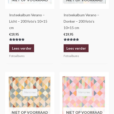
Insteekalbum Verano –
Insteekalbum Verano –
Licht – 200 foto’s 10×15
Donker – 200 foto’s
cm
10×15 cm
€
19,95
€
19,95
Gewaardeerd
Gewaardeerd
5.00
5.00
Lees verder
Lees verder
uit 5
uit 5
Fotoalbums
Fotoalbums
NIET OP VOORRAAD
NIET OP VOORRAAD