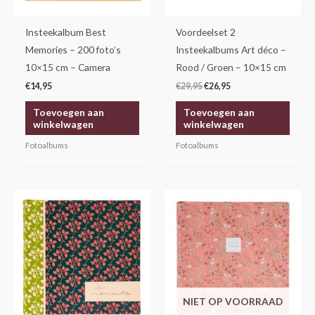
Insteekalbum Best
Voordeelset 2
Memories – 200 foto’s
Insteekalbums Art déco –
10×15 cm – Camera
Rood / Groen – 10×15 cm
€
14,95
€
29,95
€
26,95
Toevoegen aan
Toevoegen aan
winkelwagen
winkelwagen
Fotoalbums
Fotoalbums
NIET OP VOORRAAD