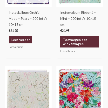
Insteekalbum Orchid
Insteekalbum Ribboné –
Mood – Paars – 200 foto’s
Mint – 200 foto’s 10×15
10×15 cm
cm
€
21,95
€
21,95
Lees verder
Toevoegen aan
winkelwagen
Fotoalbums
Fotoalbums