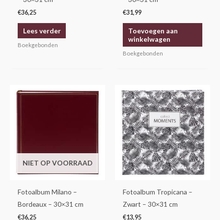
€
36,25
€
31,99
Lees verder
Toevoegen aan
winkelwagen
Boekgebonden
Boekgebonden
NIET OP VOORRAAD
Fotoalbum Milano –
Fotoalbum Tropicana –
Bordeaux – 30×31 cm
Zwart – 30×31 cm
€
36,25
€
13,95