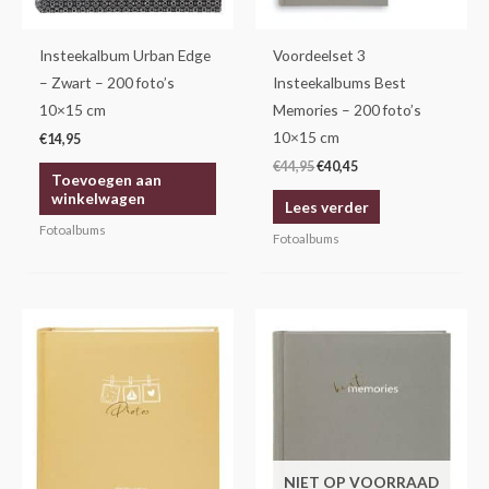
Insteekalbum Urban Edge
Voordeelset 3
– Zwart – 200 foto’s
Insteekalbums Best
10×15 cm
Memories – 200 foto’s
10×15 cm
€
14,95
€
44,95
€
40,45
Toevoegen aan
winkelwagen
Lees verder
Fotoalbums
Fotoalbums
NIET OP VOORRAAD