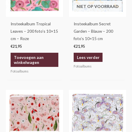
NIET OP VOORRAAD
Insteekalbum Tropical
Insteekalbum Secret
Leaves – 200 foto’s 10×15
Garden – Blauw – 200
cm – Roze
foto’s 10×15 cm
€
21,95
€
21,95
Toevoegen aan
Lees verder
winkelwagen
Fotoalbums
Fotoalbums