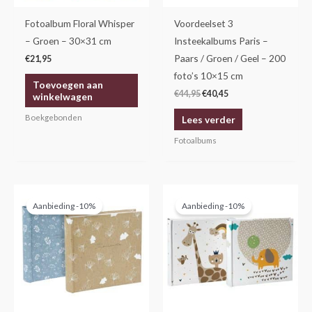
Fotoalbum Floral Whisper
Voordeelset 3
– Groen – 30×31 cm
Insteekalbums Paris –
Paars / Groen / Geel – 200
€
21,95
foto’s 10×15 cm
Toevoegen aan
€
44,95
€
40,45
winkelwagen
Boekgebonden
Lees verder
Fotoalbums
Oorspronkelijke
Huidige
Oorspronkelijke
Huidige
prijs
prijs
prijs
prijs
Aanbieding -10%
Aanbieding -10%
was:
is:
was:
is:
€29,95.
€26,95.
€29,95.
€26,95.