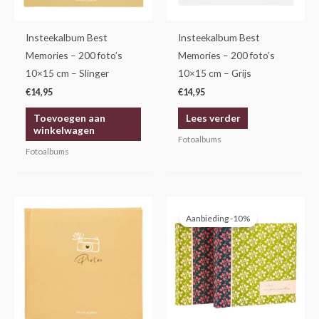
Insteekalbum Best
Insteekalbum Best
Memories – 200 foto’s
Memories – 200 foto’s
10×15 cm – Slinger
10×15 cm – Grijs
€
14,95
€
14,95
Toevoegen aan
Lees verder
winkelwagen
Fotoalbums
Fotoalbums
Oorspronkelijke
Huidige
prijs
prijs
Aanbieding -10%
was:
is:
€29,95.
€26,95.