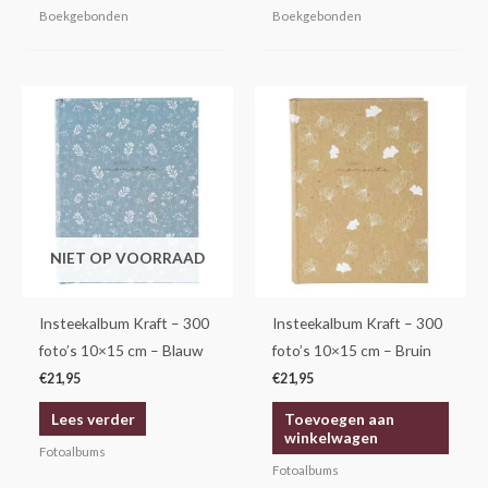
Boekgebonden
Boekgebonden
NIET OP VOORRAAD
Insteekalbum Kraft – 300
Insteekalbum Kraft – 300
foto’s 10×15 cm – Blauw
foto’s 10×15 cm – Bruin
€
21,95
€
21,95
Lees verder
Toevoegen aan
winkelwagen
Fotoalbums
Fotoalbums