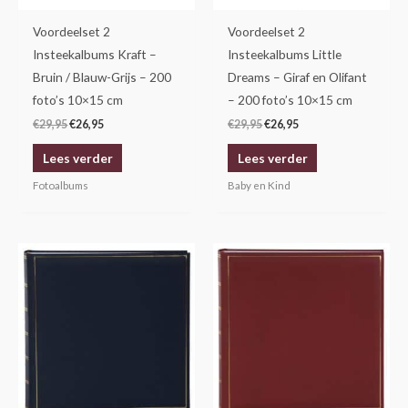
Voordeelset 2
Voordeelset 2
Insteekalbums Kraft –
Insteekalbums Little
Bruin / Blauw-Grijs – 200
Dreams – Giraf en Olifant
foto’s 10×15 cm
– 200 foto’s 10×15 cm
€
29,95
€
26,95
€
29,95
€
26,95
Lees verder
Lees verder
Fotoalbums
Baby en Kind