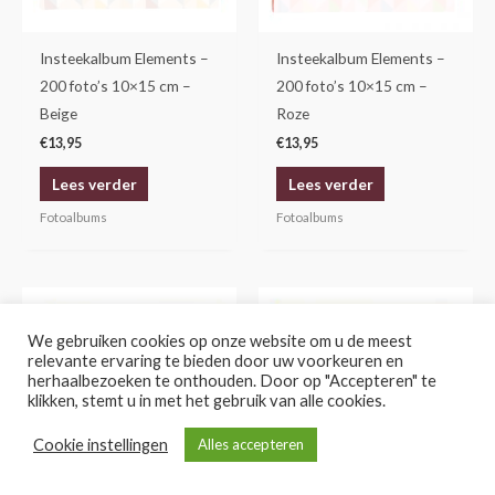
Insteekalbum Elements –
Insteekalbum Elements –
200 foto’s 10×15 cm –
200 foto’s 10×15 cm –
Beige
Roze
€
13,95
€
13,95
Lees verder
Lees verder
Fotoalbums
Fotoalbums
Dit
Dit
product
product
We gebruiken cookies op onze website om u de meest
heeft
heeft
relevante ervaring te bieden door uw voorkeuren en
herhaalbezoeken te onthouden. Door op "Accepteren" te
meerdere
meerdere
klikken, stemt u in met het gebruik van alle cookies.
variaties.
variaties.
Deze
Deze
Cookie instellingen
Alles accepteren
KIES HIER EEN FILTER VOOR DE
NIET OP VOORRAAD
optie
optie
JUISTE KEUZE
kan
kan