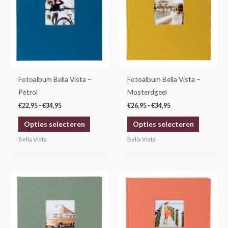
meerdere
meerdere
variaties.
variaties.
Deze
Deze
optie
optie
kan
kan
gekozen
gekozen
Fotoalbum Bella Vista –
Fotoalbum Bella Vista –
worden
worden
Petrol
Mosterdgeel
op
op
€
22,95
-
€
34,95
€
26,95
-
€
34,95
de
de
Opties selecteren
Opties selecteren
productpagina
productp
Bella Vista
Bella Vista
Prijsklasse:
Prijsklasse:
Dit
Dit
€22,95
€22,95
product
product
tot
tot
€34,95
€34,95
heeft
heeft
meerdere
meerdere