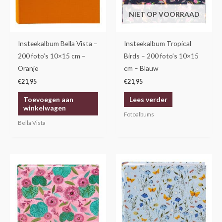
NIET OP VOORRAAD
Insteekalbum Bella Vista –
Insteekalbum Tropical
200 foto’s 10×15 cm –
Birds – 200 foto’s 10×15
Oranje
cm – Blauw
€
21,95
€
21,95
Toevoegen aan
Lees verder
winkelwagen
Fotoalbums
Bella Vista