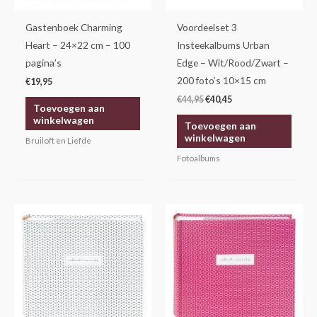
Gastenboek Charming
Voordeelset 3
Heart – 24×22 cm – 100
Insteekalbums Urban
pagina’s
Edge – Wit/Rood/Zwart –
200 foto’s 10×15 cm
€
19,95
€
44,95
€
40,45
Toevoegen aan
winkelwagen
Toevoegen aan
winkelwagen
Bruiloft en Liefde
Fotoalbums