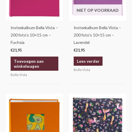
NIET OP VOORRAAD
Insteekalbum Bella Vista –
Insteekalbum Bella Vista –
200 foto’s 10×15 cm –
200 foto’s 10×15 cm –
Fuchsia
Lavendel
€
21,95
€
21,95
Toevoegen aan
Lees verder
winkelwagen
Bella Vista
Bella Vista