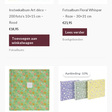
Insteekalbum Art déco –
Fotoalbum Floral Whisper
200 foto’s 10×15 cm –
– Roze – 30×31 cm
Rood
€
21,95
€
14,95
Lees verder
Toevoegen aan
Boekgebonden
winkelwagen
Fotoalbums
Oorspronkelijke
Huidige
prijs
prijs
Aanbieding -10%
was:
is:
€44,95.
€40,45.