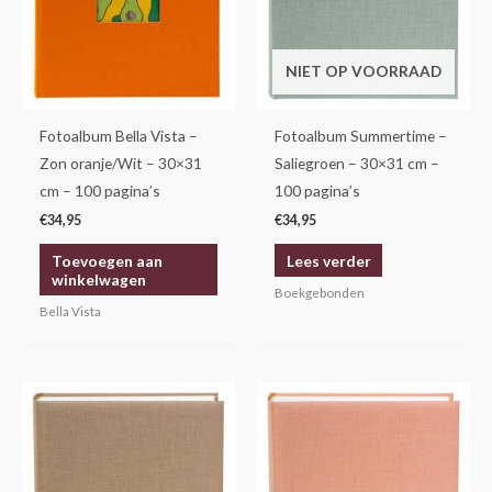
NIET OP VOORRAAD
Fotoalbum Bella Vista –
Fotoalbum Summertime –
Zon oranje/Wit – 30×31
Saliegroen – 30×31 cm –
cm – 100 pagina’s
100 pagina’s
€
34,95
€
34,95
Toevoegen aan
Lees verder
winkelwagen
Boekgebonden
Bella Vista