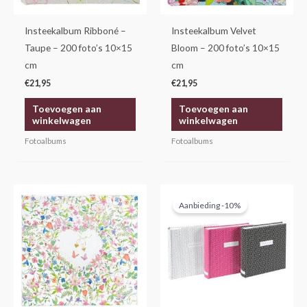
Insteekalbum Ribboné –
Insteekalbum Velvet
Taupe – 200 foto’s 10×15
Bloom – 200 foto’s 10×15
cm
cm
€
21,95
€
21,95
Toevoegen aan
Toevoegen aan
winkelwagen
winkelwagen
Fotoalbums
Fotoalbums
Oorspronkelijke
Huidige
prijs
prijs
Aanbieding -10%
was:
is:
€44,95.
€40,45.