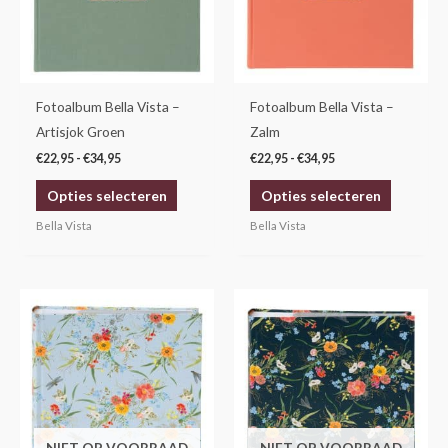
variaties.
variaties.
Deze
Deze
optie
optie
kan
kan
gekozen
gekozen
Fotoalbum Bella Vista –
Fotoalbum Bella Vista –
worden
worden
Artisjok Groen
Zalm
op
op
€
22,95
-
€
34,95
€
22,95
-
€
34,95
de
de
Opties selecteren
Opties selecteren
productpagina
productp
Bella Vista
Bella Vista
NIET OP VOORRAAD
NIET OP VOORRAAD