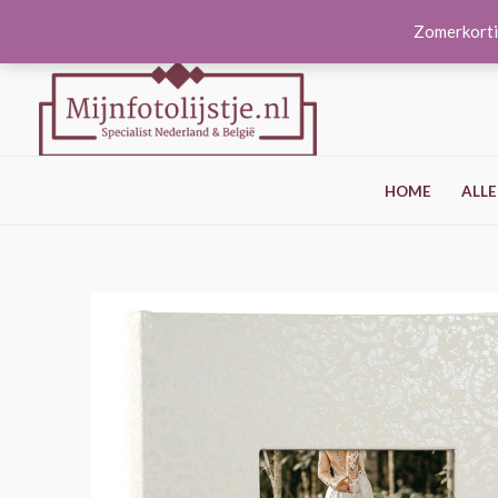
Ga
Zomerkorti
naar
de
inhoud
HOME
ALLE