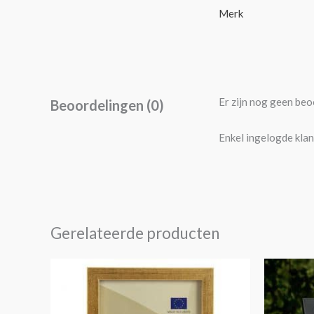
Merk
Er zijn nog geen beo
Beoordelingen (0)
Enkel ingelogde klan
Gerelateerde producten
Prijsklasse:
Dit
€6,95
product
tot
€19,95
heeft