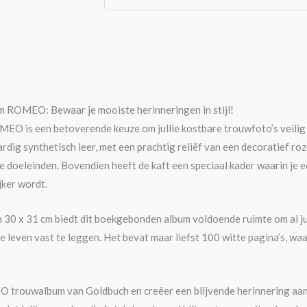
 ROMEO: Bewaar je mooiste herinneringen in stijl!
O is een betoverende keuze om jullie kostbare trouwfoto’s veilig e
dig synthetisch leer, met een prachtig reliëf van een decoratief 
e doeleinden. Bovendien heeft de kaft een speciaal kader waarin je 
jker wordt.
30 x 31 cm biedt dit boekgebonden album voldoende ruimte om al jul
ie leven vast te leggen. Het bevat maar liefst 100 witte pagina’s, wa
 trouwalbum van Goldbuch en creëer een blijvende herinnering aan j