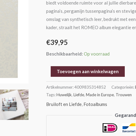
biedt voldoende ruimte voor al jullie dierbar
pagina’s, pergamijn tussenpagina’s en stevige
omslag van synthetisch leer, bedrukt met een
kader, straalt het ROMEO album elegantie en s
€
39,95
Beschikbaarheid:
Op voorraad
Toevoegen aan winkelwagen
Artikelnummer:
4009835314852
Categorieën:
Tags:
Huwelijk
,
Liefde
,
Made in Europe
,
Trouwen
Bruiloft en Liefde
,
Fotoalbums
Gegarande