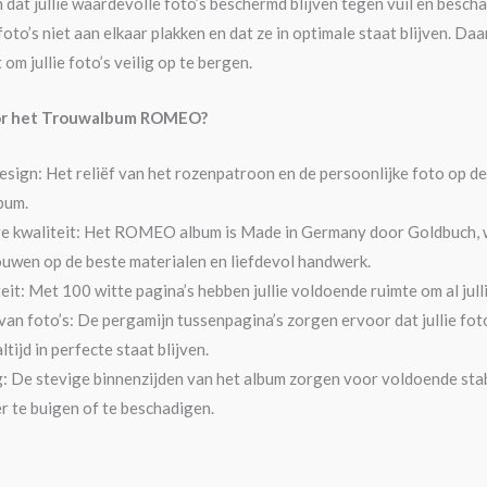
dat jullie waardevolle foto’s beschermd blijven tegen vuil en bescha
foto’s niet aan elkaar plakken en dat ze in optimale staat blijven. D
 om jullie foto’s veilig op te bergen.
or het Trouwalbum ROMEO?
sign: Het reliëf van het rozenpatroon en de persoonlijke foto op de
bum.
 kwaliteit: Het ROMEO album is Made in Germany door Goldbuch, wa
uwen op de beste materialen en liefdevol handwerk.
eit: Met 100 witte pagina’s hebben jullie voldoende ruimte om al jul
an foto’s: De pergamijn tussenpagina’s zorgen ervoor dat jullie fot
tijd in perfecte staat blijven.
g: De stevige binnenzijden van het album zorgen voor voldoende stabi
 te buigen of te beschadigen.