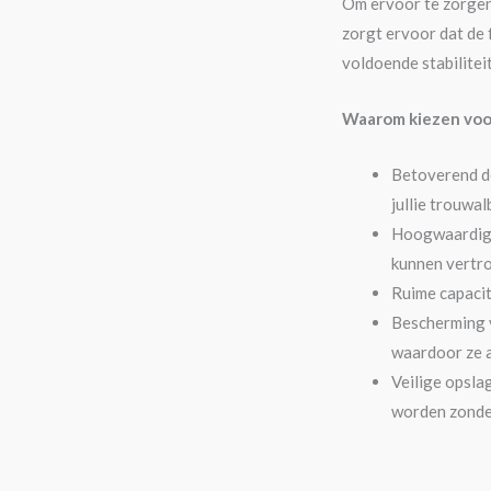
Om ervoor te zorgen 
zorgt ervoor dat de 
voldoende stabiliteit
Waarom kiezen vo
Betoverend de
jullie trouwal
Hoogwaardige
kunnen vertro
Ruime capacit
Bescherming v
waardoor ze al
Veilige opsla
worden zonder