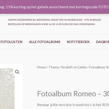
ng: 15% korting op het gehele assortiment met kortingscode FOT
GRATIS VERZENDING BIJ BESTEDING VANAF €50 IN NEDERLAND – €70 IN BELGIË
BESTELLEN OP WERKDAGEN VOOR 16:00 UUR IS ZELFDE DAG VERZENDING
 FOTOLIJSTEN
ALLE FOTOALBUMS
NOTITIEBOEK
DAGBO
Fotoalbum
Home
/
Thema
/
Bruiloft en Liefde
/ Fotoalbum R
Romeo
-
30x31
Fotoalbum Romeo – 3
cm
aantal
Bewaar jullie mooiste trouwfoto’s in het 