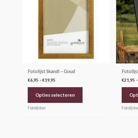
meerdere
variaties.
Deze
optie
kan
gekozen
worden
op
de
Fotolijst Skandi – Goud
Fotolij
productpagina
€
6,95
-
€
19,95
€
21,95
-
Opties selecteren
Opt
Fotolijsten
Fotolijste