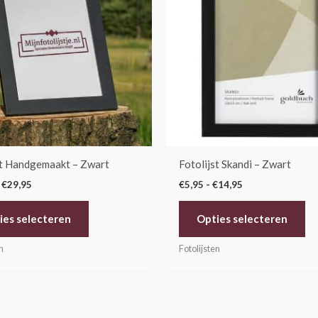
meerdere
me
variaties.
var
Deze
De
optie
op
kan
ka
gekozen
ge
worden
wo
op
op
de
de
st Handgemaakt – Zwart
Fotolijst Skandi – Zwart
productpagina
pr
€
29,95
€
5,95
-
€
14,95
ies selecteren
Opties selecteren
n
Fotolijsten