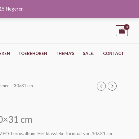
O15
Negeren
EKEN
TOEBEHOREN
THEMA’S
SALE!
CONTACT
omeo – 30×31 cm
0×31 cm
ROMEO Trouwalbum. Het klassieke formaat van 30×31 cm