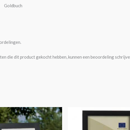
Goldbuch
ordelingen.
ten die dit product gekocht hebben, kunnen een beoordeling schrijve
Prijsklasse:
Prijsklasse:
Dit
Di
€21,95
€5,95
product
pr
tot
tot
€29,95
€14,95
heeft
he