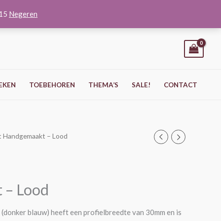
O15
Negeren
EKEN
TOEBEHOREN
THEMA’S
SALE!
CONTACT
st Handgemaakt – Lood
t – Lood
 (donker blauw) heeft een profielbreedte van 30mm en is