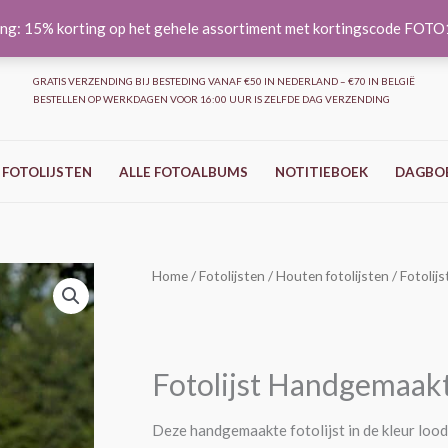
ng: 15% korting op het gehele assortiment met kortingscode FOT
GRATIS VERZENDING BIJ BESTEDING VANAF €50 IN NEDERLAND – €70 IN BELGIË
BESTELLEN OP WERKDAGEN VOOR 16:00 UUR IS ZELFDE DAG VERZENDING
 FOTOLIJSTEN
ALLE FOTOALBUMS
NOTITIEBOEK
DAGBO
Fotolijst
Home
/
Fotolijsten
/
Houten fotolijsten
/ Fotolij
Prijsklasse:
Handgemaakt
€21,95
-
Lood
tot
Fotolijst Handgemaak
aantal
€29,95
Deze handgemaakte fotolijst in de kleur lood