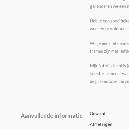
garanderen we een n
Heb je een specifiek
wensen te voldoen en
Wil je eens iets and
frames zijn met lief
Mijnfotolijstje.nl i
koester je meest waa
de presentatie die z
Gewicht
Aanvullende informatie
Afmetingen