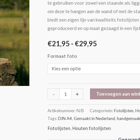
te gebruiken voor zowel een staande als ligg
om deze te hangen aan de wand of met de staan
biedt een eigen lijn van kwaliteits fotolijs
geproduceerd en op maat gezaagd in een lijs
€
21,95
-
€
29,95
Formaat foto
-
+
Toevoegen aan win
Artikelnummer:
N/B
Categorieën:
Fotolijsten
,
Ho
Tags:
DIN A4
,
Gemaakt in Nederland
,
handgemaak
Fotolijsten
,
Houten fotolijsten
Gegarande