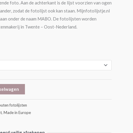
ende foto. Aan de achterkant is de lijst voorzien van ogen
der, zodat de fotolijst ook kan staan. Mijnfotolijstje.nl
ten aan onder de naam MABO. De fotolijsten worden
tenmakerij in Twente – Oost-Nederland.
kelwagen
uten fotolijsten
t
,
Made in Europe
erd veilig afrekenen