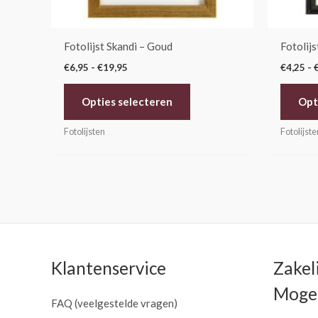
worden
op
de
Fotolijst Skandi – Goud
Fotolijs
productpagina
€
6,95
-
€
19,95
€
4,25
-
Opties selecteren
Opt
Fotolijsten
Fotolijste
Klantenservice
Zakel
Mogel
FAQ (veelgestelde vragen)