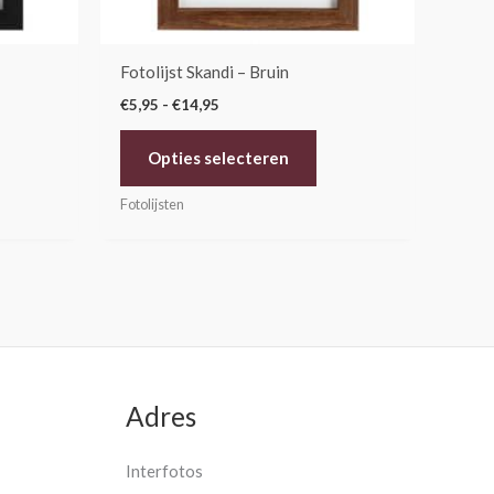
rden
worden
op
de
Fotolijst Skandi – Bruin
oductpagina
productpagina
€
5,95
-
€
14,95
Opties selecteren
Fotolijsten
Adres
Interfotos