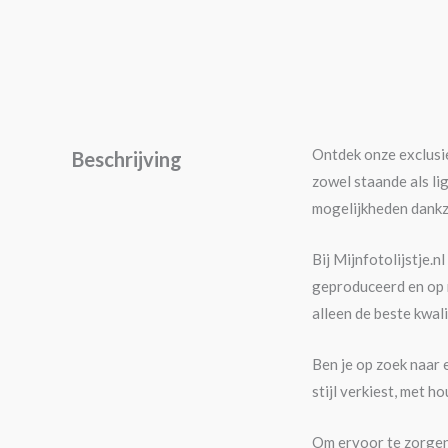
Ontdek onze exclusie
Beschrijving
zowel staande als li
mogelijkheden dankz
Bij Mijnfotolijstje.
geproduceerd en op 
alleen de beste kwali
Ben je op zoek naar e
stijl verkiest, met h
Om ervoor te zorgen 