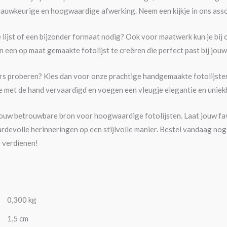
auwkeurige en hoogwaardige afwerking. Neem een kijkje in ons asso
e lijst of een bijzonder formaat nodig? Ook voor maatwerk kun je bij
 een op maat gemaakte fotolijst te creëren die perfect past bij jouw
ers proberen? Kies dan voor onze prachtige handgemaakte fotolijsten 
de met de hand vervaardigd en voegen een vleugje elegantie en uniekh
s jouw betrouwbare bron voor hoogwaardige fotolijsten. Laat jouw fav
rdevolle herinneringen op een stijlvolle manier. Bestel vandaag nog 
e verdienen!
0,300 kg
1,5 cm