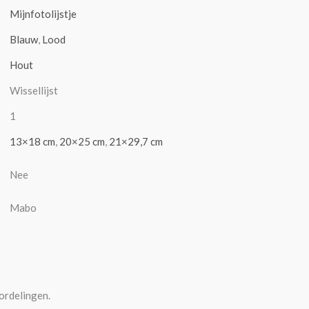
Mijnfotolijstje
Blauw
,
Lood
Hout
Wissellijst
1
13×18 cm
,
20×25 cm
,
21×29,7 cm
Nee
Mabo
ordelingen.