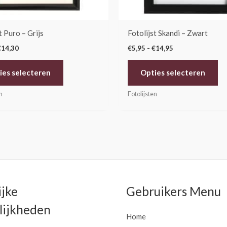
worden
wo
op
op
de
de
t Puro – Grijs
Fotolijst Skandi – Zwart
productpagina
pr
€
14,30
€
5,95
-
€
14,95
ies selecteren
Opties selecteren
n
Fotolijsten
ijke
Gebruikers Menu
ijkheden
Home