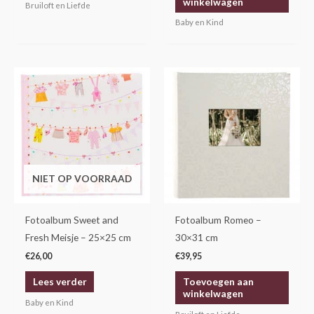
winkelwagen
Bruiloft en Liefde
Baby en Kind
NIET OP VOORRAAD
Fotoalbum Sweet and
Fotoalbum Romeo –
Fresh Meisje – 25×25 cm
30×31 cm
€
26,00
€
39,95
Lees verder
Toevoegen aan
winkelwagen
Baby en Kind