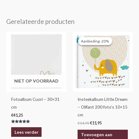
Gerelateerde producten
Oorspronkelijke
Huidige
prijs
prijs
Aanbieding -20%
Aanbieding -20%
was:
is:
€14,95.
€11,95.
NIET OP VOORRAAD
Fotoalbum Cuori – 30×31
Insteekalbum Little Dream
cm
– Olifant 200 foto’s 10×15
cm
€
41,25
€
14,95
€
11,95
Gewaardeerd
5.00
Lees verder
uit 5
Toevoegen aan