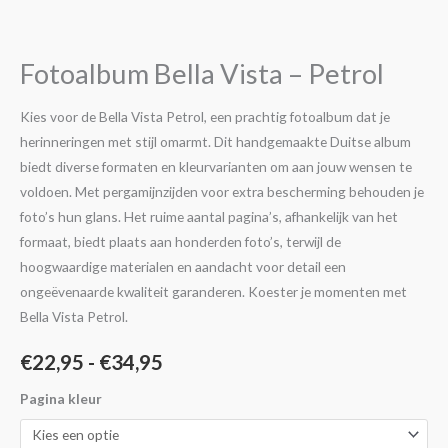
€22,95
Vista
-
tot
Petrol
Fotoalbum Bella Vista – Petrol
€34,95
aantal
Kies voor de Bella Vista Petrol, een prachtig fotoalbum dat je
herinneringen met stijl omarmt. Dit handgemaakte Duitse album
biedt diverse formaten en kleurvarianten om aan jouw wensen te
voldoen. Met pergamijnzijden voor extra bescherming behouden je
foto’s hun glans. Het ruime aantal pagina’s, afhankelijk van het
formaat, biedt plaats aan honderden foto’s, terwijl de
hoogwaardige materialen en aandacht voor detail een
ongeëvenaarde kwaliteit garanderen. Koester je momenten met
Bella Vista Petrol.
€
22,95
-
€
34,95
Pagina kleur