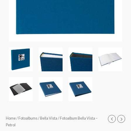
Fotoalbum
Home
/
Fotoalbums
/
Bella Vista
/ Fotoalbum Bella Vista –
Prijsklasse:
Petrol
Bella