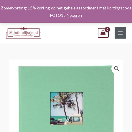
Ga
Zomerkorting: 15% korting op het gehele assortiment met kortingscode
naar
FOTO15
Negeren
de
inhoud