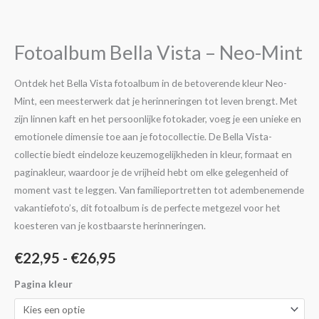
€22,95
Vista
-
tot
Neo-
Fotoalbum Bella Vista – Neo-Mint
€26,95
Mint
aantal
Ontdek het Bella Vista fotoalbum in de betoverende kleur Neo-
Mint, een meesterwerk dat je herinneringen tot leven brengt. Met
zijn linnen kaft en het persoonlijke fotokader, voeg je een unieke en
emotionele dimensie toe aan je fotocollectie. De Bella Vista-
collectie biedt eindeloze keuzemogelijkheden in kleur, formaat en
paginakleur, waardoor je de vrijheid hebt om elke gelegenheid of
moment vast te leggen. Van familieportretten tot adembenemende
vakantiefoto’s, dit fotoalbum is de perfecte metgezel voor het
koesteren van je kostbaarste herinneringen.
€
22,95
-
€
26,95
Pagina kleur