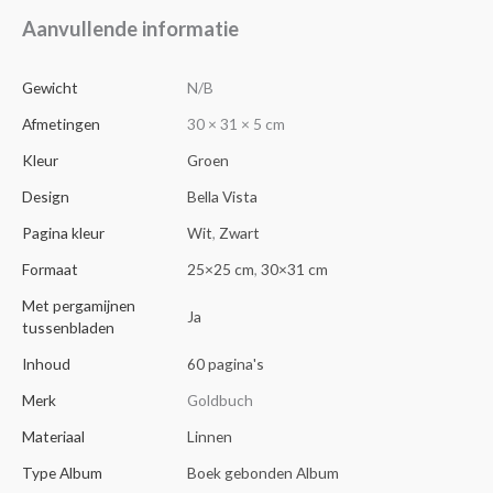
Aanvullende informatie
Gewicht
N/B
Afmetingen
30 × 31 × 5 cm
Kleur
Groen
Design
Bella Vista
Pagina kleur
Wit
,
Zwart
Formaat
25×25 cm
,
30×31 cm
Met pergamijnen
Ja
tussenbladen
Inhoud
60 pagina's
Merk
Goldbuch
Materiaal
Linnen
Type Album
Boek gebonden Album