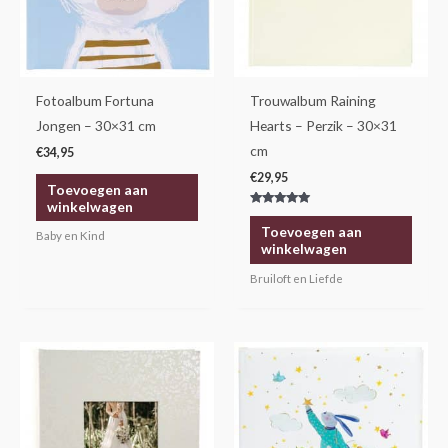
Fotoalbum Fortuna
Trouwalbum Raining
Jongen – 30×31 cm
Hearts – Perzik – 30×31
cm
€
34,95
€
29,95
Toevoegen aan
winkelwagen
Gewaardeerd
5.00
Toevoegen aan
Baby en Kind
uit 5
winkelwagen
Bruiloft en Liefde