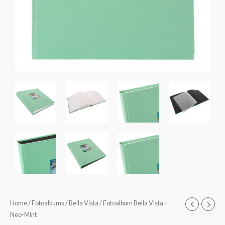
Fotoalbum
Home
/
Fotoalbums
/
Bella Vista
/ Fotoalbum Bella Vista –
Prijsklasse:
Neo-Mint
Bella