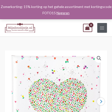
Ga
Zomerkorting: 15% korting op het gehele assortiment met kortingscode
naar
FOTO15
Negeren
de
inhoud