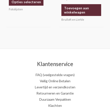
Opties selecteren
de
Toevoegen aan
productpagina
Fotolijsten
winkelwagen
Bruiloft en Liefde
Klantenservice
FAQ (veelgestelde vragen)
Veilig Online Betalen
Levertijd en verzendkosten
Retourneren en Garantie
Duurzaam Verpakken
Klachten