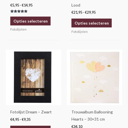
worden
worden
Lood
€
5,95
-
€
14,95
op
op
€
21,95
-
€
29,95
Gewaardeerd
de
de
5.00
Opties selecteren
uit 5
Opties selecteren
productpagina
productp
Fotolijsten
Fotolijsten
Prijsklasse:
Dit
€4,95
product
tot
€9,35
heeft
meerdere
variaties.
Deze
optie
kan
gekozen
Fotolijst Dream – Zwart
Trouwalbum Ballooning
worden
Hearts – 30×31 cm
€
4,95
-
€
9,35
op
€
34,10