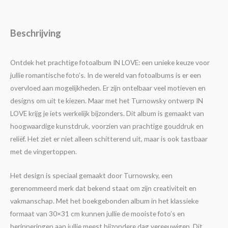
Beschrijving
Ontdek het prachtige fotoalbum IN LOVE: een unieke keuze voor
jullie romantische foto’s. In de wereld van fotoalbums is er een
overvloed aan mogelijkheden. Er zijn ontelbaar veel motieven en
designs om uit te kiezen. Maar met het Turnowsky ontwerp IN
LOVE krijg je iets werkelijk bijzonders. Dit album is gemaakt van
hoogwaardige kunstdruk, voorzien van prachtige gouddruk en
reliëf. Het ziet er niet alleen schitterend uit, maar is ook tastbaar
met de vingertoppen.
Het design is speciaal gemaakt door Turnowsky, een
gerenommeerd merk dat bekend staat om zijn creativiteit en
vakmanschap. Met het boekgebonden album in het klassieke
formaat van 30×31 cm kunnen jullie de mooiste foto’s en
herinneringen aan jullie meest bijzondere dag vereeuwigen. Dit