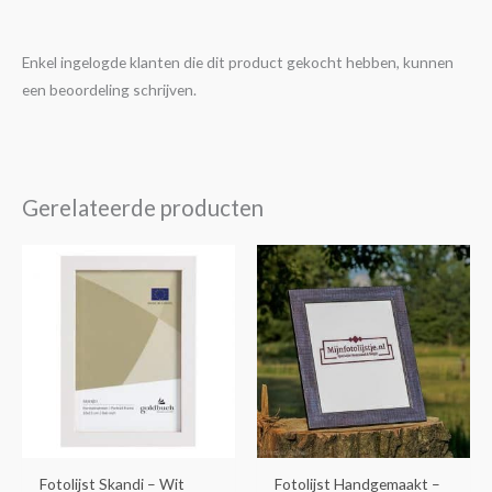
Enkel ingelogde klanten die dit product gekocht hebben, kunnen
een beoordeling schrijven.
Gerelateerde producten
Prijsklasse:
Prijsklasse:
Dit
Dit
€5,95
€21,95
product
product
tot
tot
€14,95
€29,95
heeft
heeft
meerdere
meerdere
variaties.
variaties.
Deze
Deze
optie
optie
kan
kan
gekozen
gekozen
Fotolijst Skandi – Wit
Fotolijst Handgemaakt –