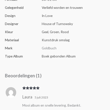
Gelegenheid
Verliefd worden en trouwen
Design
In Love
Designer
House of Turnowsky
Kleur
Geel
,
Groen
,
Rood
Materiaal
Kunstdruk omslag
Merk
Goldbuch
Type Album
Boek gebonden Album
Beoordelingen (1)
Gewaardeer
Laura
d
5
uit 5
5 juli 2023
Mooi album en snelle levering. Bedankt.