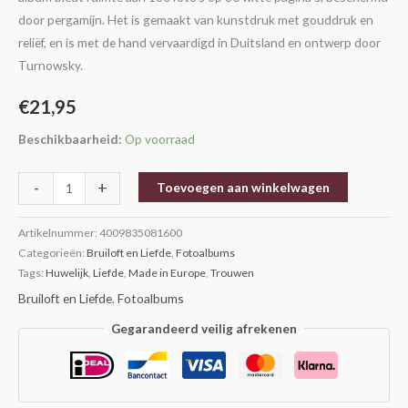
door pergamijn. Het is gemaakt van kunstdruk met gouddruk en
reliëf, en is met de hand vervaardigd in Duitsland en ontwerp door
Turnowsky.
€
21,95
Beschikbaarheid:
Op voorraad
-
+
Toevoegen aan winkelwagen
Artikelnummer:
4009835081600
Categorieën:
Bruiloft en Liefde
,
Fotoalbums
Tags:
Huwelijk
,
Liefde
,
Made in Europe
,
Trouwen
Bruiloft en Liefde
,
Fotoalbums
Gegarandeerd veilig afrekenen