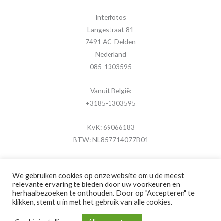
Interfotos
Langestraat 81
7491 AC Delden
Nederland
085-1303595
Vanuit België:
+3185-1303595
KvK: 69066183
BTW: NL857714077B01
We gebruiken cookies op onze website om u de meest
relevante ervaring te bieden door uw voorkeuren en
herhaalbezoeken te onthouden. Door op "Accepteren" te
Copyright © 2026 MijnFotolijstje.nl
klikken, stemt u in met het gebruik van alle cookies.
Powered by
Brouwer Digitaal