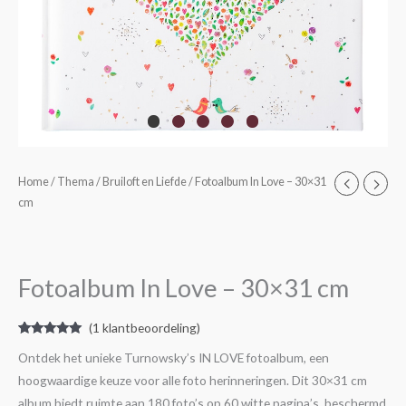
Fotoalbum
Home
/
Thema
/
Bruiloft en Liefde
/ Fotoalbum In Love – 30×31
cm
In
Love
-
30x31
Fotoalbum In Love – 30×31 cm
cm
aantal
(
1
klantbeoordeling)
Gewaardeerd
1
Ontdek het unieke Turnowsky’s IN LOVE fotoalbum, een
5.00
op 5
gebaseerd
hoogwaardige keuze voor alle foto herinneringen. Dit 30×31 cm
op
klantbeoordeling
album biedt ruimte aan 180 foto’s op 60 witte pagina’s, beschermd