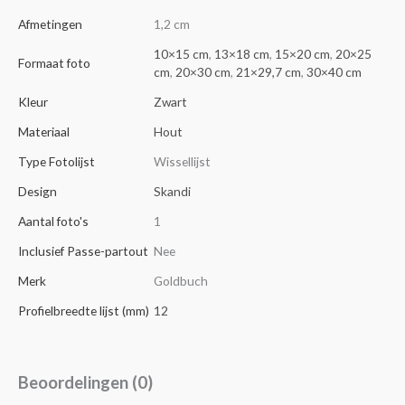
Afmetingen
1,2 cm
10×15 cm
,
13×18 cm
,
15×20 cm
,
20×25
Formaat foto
cm
,
20×30 cm
,
21×29,7 cm
,
30×40 cm
Kleur
Zwart
Materiaal
Hout
Type Fotolijst
Wissellijst
Design
Skandi
Aantal foto's
1
Inclusief Passe-partout
Nee
Merk
Goldbuch
Profielbreedte lijst (mm)
12
Beoordelingen (0)