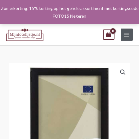
Ga
Zomerkorting: 15% korting op het gehele assortiment met kortingscode
naar
FOTO15
Negeren
de
inhoud