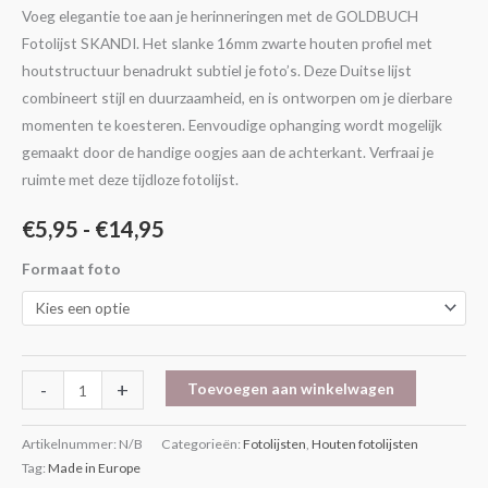
Voeg elegantie toe aan je herinneringen met de GOLDBUCH
Fotolijst SKANDI. Het slanke 16mm zwarte houten profiel met
houtstructuur benadrukt subtiel je foto’s. Deze Duitse lijst
combineert stijl en duurzaamheid, en is ontworpen om je dierbare
momenten te koesteren. Eenvoudige ophanging wordt mogelijk
gemaakt door de handige oogjes aan de achterkant. Verfraai je
ruimte met deze tijdloze fotolijst.
€
5,95
-
€
14,95
Formaat foto
-
+
Toevoegen aan winkelwagen
Artikelnummer:
N/B
Categorieën:
Fotolijsten
,
Houten fotolijsten
Tag:
Made in Europe