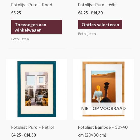
gekozen
Fotolijst Puro – Rood
Fotolijst Puro – Wit
worden
€
5,25
€
4,25
-
€
14,30
op
Toevoegen aan
Opties selecteren
de
winkelwagen
productp
Fotolijsten
Fotolijsten
Prijsklasse:
Dit
€4,25
product
tot
€14,30
heeft
meerdere
variaties.
Deze
NIET OP VOORRAAD
optie
kan
gekozen
Fotolijst Puro – Petrol
Fotolijst Bamboe – 30×40
worden
cm (20×30 cm)
€
4,25
-
€
14,30