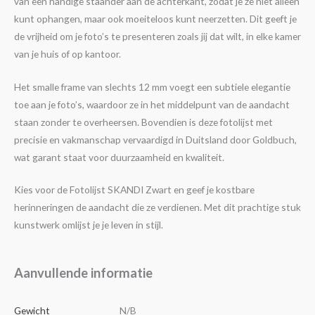
van een handige staander aan de achterkant, zodat je ze niet alleen
kunt ophangen, maar ook moeiteloos kunt neerzetten. Dit geeft je
de vrijheid om je foto’s te presenteren zoals jij dat wilt, in elke kamer
van je huis of op kantoor.
Het smalle frame van slechts 12 mm voegt een subtiele elegantie
toe aan je foto’s, waardoor ze in het middelpunt van de aandacht
staan zonder te overheersen. Bovendien is deze fotolijst met
precisie en vakmanschap vervaardigd in Duitsland door Goldbuch,
wat garant staat voor duurzaamheid en kwaliteit.
Kies voor de Fotolijst SKANDI Zwart en geef je kostbare
herinneringen de aandacht die ze verdienen. Met dit prachtige stuk
kunstwerk omlijst je je leven in stijl.
Aanvullende informatie
Gewicht
N/B