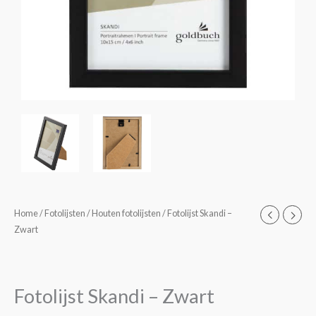
Fotolijst
Home
/
Fotolijsten
/
Houten fotolijsten
/ Fotolijst Skandi –
Prijsklasse:
Zwart
Skandi
€5,95
-
Zwart
tot
aantal
Fotolijst Skandi – Zwart
€14,95