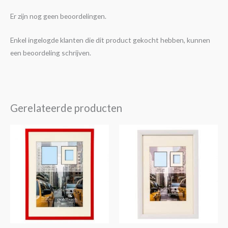
Er zijn nog geen beoordelingen.
Enkel ingelogde klanten die dit product gekocht hebben, kunnen
een beoordeling schrijven.
Gerelateerde producten
Prijsklasse:
Dit
€4,25
product
tot
€14,30
heeft
meerdere
variaties.
Deze
optie
kan