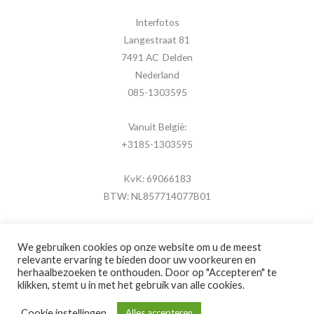
Interfotos
Langestraat 81
7491 AC Delden
Nederland
085-1303595
Vanuit België:
+3185-1303595
KvK: 69066183
BTW: NL857714077B01
We gebruiken cookies op onze website om u de meest
relevante ervaring te bieden door uw voorkeuren en
herhaalbezoeken te onthouden. Door op "Accepteren" te
Copyright © 2026 MijnFotolijstje.nl
klikken, stemt u in met het gebruik van alle cookies.
Powered by
Brouwer Digitaal
Cookie instellingen
Alles accepteren