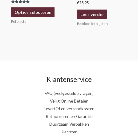
op
€
28,95
Gewaardeerd
de
5.00
Opties selecteren
uit 5
Lees verder
productpagina
Fotolijsten
Bamboe fotolijsten
Klantenservice
FAQ (veelgestelde vragen)
Veilig Online Betalen
Levertijd en verzendkosten
Retourneren en Garantie
Duurzaam Verpakken
Klachten