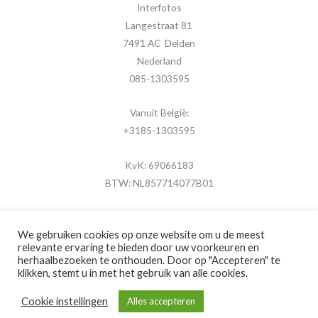
Interfotos
Langestraat 81
7491 AC Delden
Nederland
085-1303595
Vanuit België:
+3185-1303595
KvK: 69066183
BTW: NL857714077B01
We gebruiken cookies op onze website om u de meest
relevante ervaring te bieden door uw voorkeuren en
herhaalbezoeken te onthouden. Door op "Accepteren" te
Copyright © 2026 MijnFotolijstje.nl
klikken, stemt u in met het gebruik van alle cookies.
Powered by
Brouwer Digitaal
Cookie instellingen
Alles accepteren