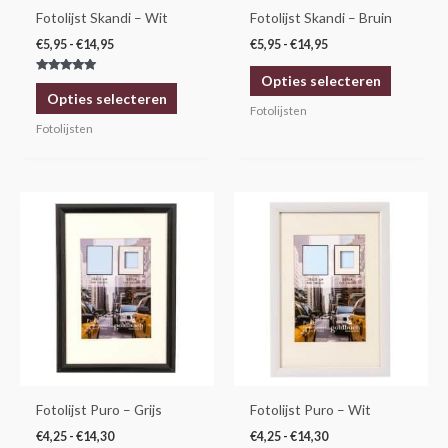
gekozen
gekozen
Fotolijst Skandi – Wit
Fotolijst Skandi – Bruin
worden
worden
€
5,95
-
€
14,95
€
5,95
-
€
14,95
op
op
Opties selecteren
Gewaardeerd
de
de
5.00
Opties selecteren
uit 5
productpagina
productp
Fotolijsten
Fotolijsten
Prijsklasse:
Prijsklasse:
Dit
Dit
€4,25
€4,25
product
product
tot
tot
€14,30
€14,30
heeft
heeft
meerdere
meerdere
variaties.
variaties.
Deze
Deze
optie
optie
kan
kan
gekozen
gekozen
Fotolijst Puro – Grijs
Fotolijst Puro – Wit
worden
worden
€
4,25
-
€
14,30
€
4,25
-
€
14,30