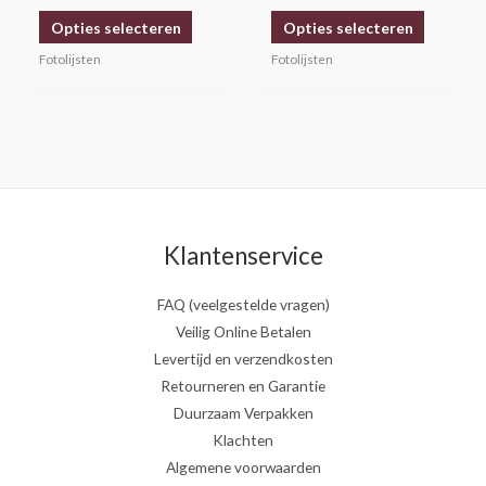
op
op
Opties selecteren
Opties selecteren
de
de
productpagina
productp
Fotolijsten
Fotolijsten
Klantenservice
FAQ (veelgestelde vragen)
Veilig Online Betalen
Levertijd en verzendkosten
Retourneren en Garantie
Duurzaam Verpakken
Klachten
Algemene voorwaarden