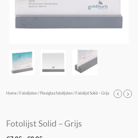
Fotolijst
Home
/
Fotolijsten
/
Plexiglas fotolijsten
/ Fotolijst Solid – Grijs
Prijsklasse:
Solid
€7,95
-
Grijs
tot
Fotolijst Solid – Grijs
aantal
€9,95