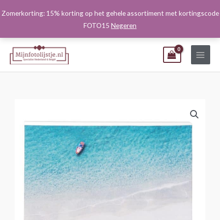
Ga
Zomerkorting: 15% korting op het gehele assortiment met kortingscode
naar
FOTO15
Negeren
de
inhoud