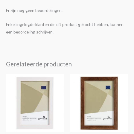
Er zijn nog geen beoordelingen.
Enkel ingelogde klanten die dit product gekocht hebben, kunnen
een beoordeling schrijven.
Gerelateerde producten
Prijsklasse:
Prijsklasse:
Dit
Dit
€5,95
€5,95
product
product
tot
tot
€14,95
€14,95
heeft
heeft
meerdere
meerdere
variaties.
variaties.
Deze
Deze
optie
optie
kan
kan