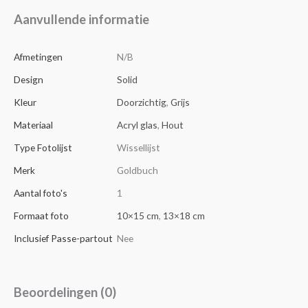
Aanvullende informatie
Afmetingen
N/B
Design
Solid
Kleur
Doorzichtig
,
Grijs
Materiaal
Acryl glas
,
Hout
Type Fotolijst
Wissellijst
Merk
Goldbuch
Aantal foto's
1
Formaat foto
10×15 cm
,
13×18 cm
Inclusief Passe-partout
Nee
Beoordelingen (0)