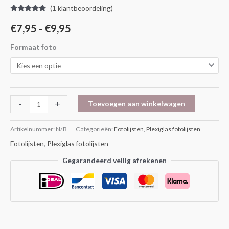
(
1
klantbeoordeling)
Gewaardeerd
1
5.00
op 5
€
7,95
-
€
9,95
gebaseerd
op
klantbeoordeling
Formaat foto
-
+
Toevoegen aan winkelwagen
Artikelnummer:
N/B
Categorieën:
Fotolijsten
,
Plexiglas fotolijsten
Fotolijsten
,
Plexiglas fotolijsten
Gegarandeerd veilig afrekenen