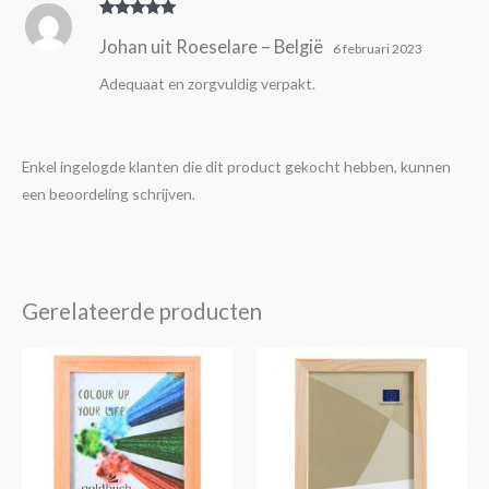
Gewaardeer
Johan uit Roeselare – België
d
5
uit 5
6 februari 2023
Adequaat en zorgvuldig verpakt.
Enkel ingelogde klanten die dit product gekocht hebben, kunnen
een beoordeling schrijven.
Gerelateerde producten
Prijsklasse:
Prijsklasse:
Dit
Dit
€5,95
€5,95
product
product
tot
tot
€16,50
€14,95
heeft
heeft
meerdere
meerdere
variaties.
variaties.