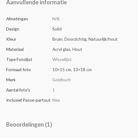
Aanvullende informatie
Afmetingen
N/B
Design
Solid
Kleur
Bruin
,
Doorzichtig
,
Natuurlijk/hout
Materiaal
Acryl glas
,
Hout
Type Fotolijst
Wissellijst
Formaat foto
10×15 cm
,
13×18 cm
Merk
Goldbuch
Aantal foto's
1
Inclusief Passe-partout
Nee
Beoordelingen (1)