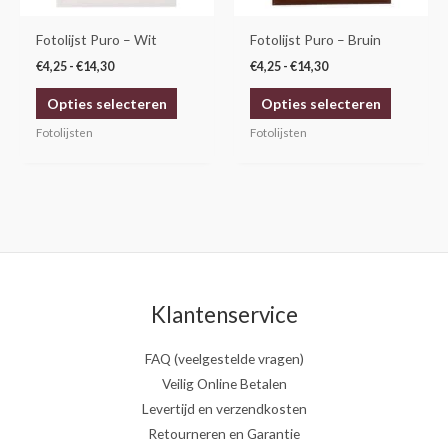
kan
kan
gekozen
gekozen
Fotolijst Puro – Wit
Fotolijst Puro – Bruin
worden
worden
€
4,25
-
€
14,30
€
4,25
-
€
14,30
op
op
Opties selecteren
Opties selecteren
de
de
productpagina
productp
Fotolijsten
Fotolijsten
Klantenservice
FAQ (veelgestelde vragen)
Veilig Online Betalen
Levertijd en verzendkosten
Retourneren en Garantie