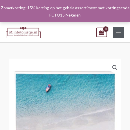
Ga
Zomerkorting: 15% korting op het gehele assortiment met kortingscode
naar
FOTO15
Negeren
de
inhoud