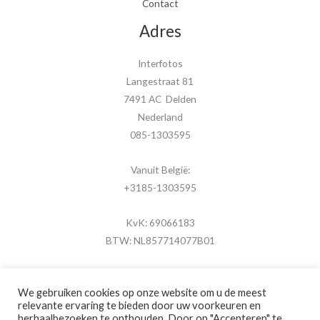
Contact
Adres
Interfotos
Langestraat 81
7491 AC Delden
Nederland
085-1303595
Vanuit België:
+3185-1303595
KvK: 69066183
BTW: NL857714077B01
We gebruiken cookies op onze website om u de meest
relevante ervaring te bieden door uw voorkeuren en
herhaalbezoeken te onthouden. Door op "Accepteren" te