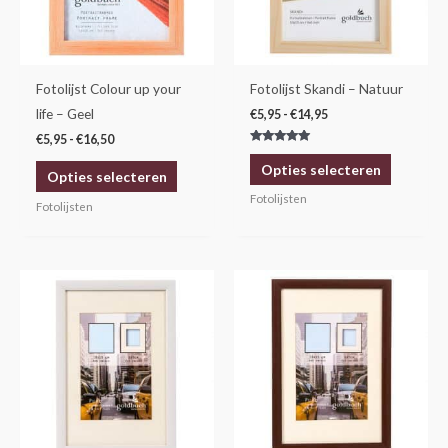
Deze
Deze
optie
optie
kan
kan
gekozen
gekozen
Fotolijst Colour up your
Fotolijst Skandi – Natuur
worden
worden
life – Geel
€
5,95
-
€
14,95
op
op
€
5,95
-
€
16,50
Gewaardeerd
de
de
5.00
Opties selecteren
uit 5
Opties selecteren
productpagina
productp
Fotolijsten
Fotolijsten
Prijsklasse:
Prijsklasse:
Dit
Dit
€4,25
€4,25
product
product
tot
tot
€14,30
€14,30
heeft
heeft
meerdere
meerdere
variaties.
variaties.
Deze
Deze
optie
optie