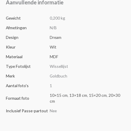
Aanvullende informatie
Gewicht
0,200 kg
Afmetingen
N/B
Design
Dream
Kleur
Wit
Materiaal
MDF
Type Fotolijst
Wissellijst
Merk
Goldbuch
Aantal foto's
1
10×15 cm
,
13×18 cm
,
15×20 cm
,
20×30
Formaat foto
cm
Inclusief Passe-partout
Nee