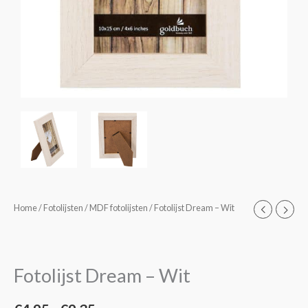
Fotolijst
Home
/
Fotolijsten
/
MDF fotolijsten
/ Fotolijst Dream – Wit
Prijsklasse:
Dream
€4,95
-
Wit
tot
Fotolijst Dream – Wit
aantal
€9,35