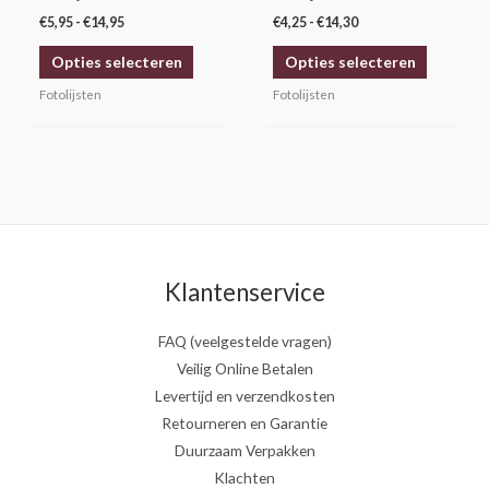
worden
worden
€
5,95
-
€
14,95
€
4,25
-
€
14,30
op
op
Opties selecteren
Opties selecteren
de
de
productpagina
productp
Fotolijsten
Fotolijsten
Klantenservice
FAQ (veelgestelde vragen)
Veilig Online Betalen
Levertijd en verzendkosten
Retourneren en Garantie
Duurzaam Verpakken
Klachten