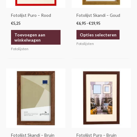
kan
gekozen
Fotolijst Puro – Rood
Fotolijst Skandi – Goud
worden
€
5,25
€
6,95
-
€
19,95
op
Toevoegen aan
Opties selecteren
de
winkelwagen
productp
Fotolijsten
Fotolijsten
Prijsklasse:
Prijsklasse:
Dit
Dit
€5,95
€4,25
product
product
tot
tot
€14,95
€14,30
heeft
heeft
meerdere
meerdere
variaties.
variaties.
Deze
Deze
optie
optie
kan
kan
gekozen
gekozen
Fotolijst Skandi – Bruin
Fotolijst Puro – Bruin