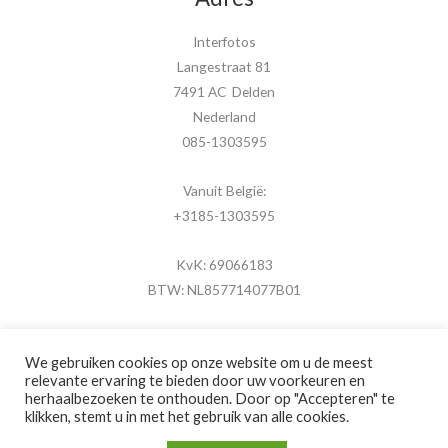
Interfotos
Langestraat 81
7491 AC Delden
Nederland
085-1303595
Vanuit België:
+3185-1303595
KvK: 69066183
BTW: NL857714077B01
We gebruiken cookies op onze website om u de meest
relevante ervaring te bieden door uw voorkeuren en
herhaalbezoeken te onthouden. Door op "Accepteren" te
Copyright © 2026 MijnFotolijstje.nl
klikken, stemt u in met het gebruik van alle cookies.