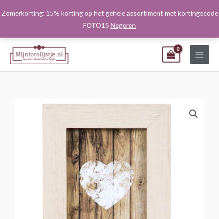
Ga
Zomerkorting: 15% korting op het gehele assortiment met kortingscode
naar
FOTO15
Negeren
de
inhoud