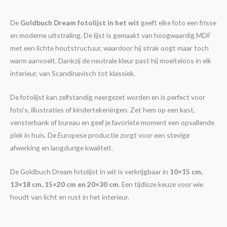
De
Goldbuch Dream fotolijst in het wit
geeft elke foto een frisse
en moderne uitstraling. De lijst is gemaakt van hoogwaardig MDF
met een lichte houtstructuur, waardoor hij strak oogt maar toch
warm aanvoelt. Dankzij de neutrale kleur past hij moeiteloos in elk
interieur, van Scandinavisch tot klassiek.
De fotolijst kan zelfstandig neergezet worden en is perfect voor
foto’s, illustraties of kindertekeningen. Zet hem op een kast,
vensterbank of bureau en geef je favoriete moment een opvallende
plek in huis. De Europese productie zorgt voor een stevige
afwerking en langdurige kwaliteit.
De Goldbuch Dream fotolijst in wit is verkrijgbaar in
10×15 cm,
13×18 cm, 15×20 cm en 20×30 cm
. Een tijdloze keuze voor wie
houdt van licht en rust in het interieur.