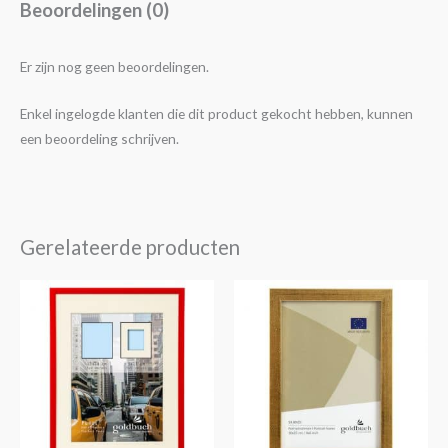
Beoordelingen (0)
Er zijn nog geen beoordelingen.
Enkel ingelogde klanten die dit product gekocht hebben, kunnen
een beoordeling schrijven.
Gerelateerde producten
Prijsklasse:
Dit
€6,95
product
tot
€19,95
heeft
meerdere
variaties.
Deze
optie