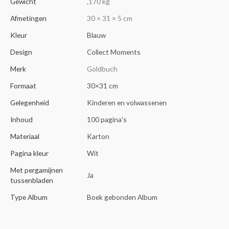
Gewicht
,170 kg
Afmetingen
30 × 31 × 5 cm
Kleur
Blauw
Design
Collect Moments
Merk
Goldbuch
Formaat
30×31 cm
Gelegenheid
Kinderen en volwassenen
Inhoud
100 pagina's
Materiaal
Karton
Pagina kleur
Wit
Met pergamijnen
Ja
tussenbladen
Type Album
Boek gebonden Album