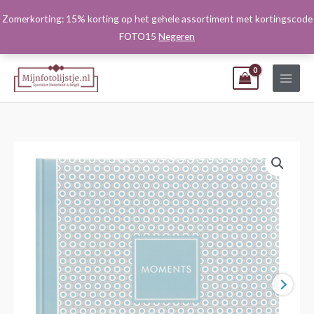
Ga
Zomerkorting: 15% korting op het gehele assortiment met kortingscode
naar
FOTO15
Negeren
de
inhoud