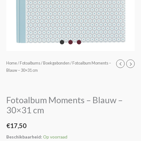
Fotoalbum
Home
/
Fotoalbums
/
Boekgebonden
/ Fotoalbum Moments –
Blauw – 30×31 cm
Moments
-
Blauw
-
Fotoalbum Moments – Blauw –
30x31
30×31 cm
cm
aantal
€
17,50
Beschikbaarheid:
Op voorraad