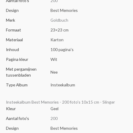
Aantal foto's
200
Design
Best Memories
Merk
Goldbuch
Formaat
23×23 cm
Materiaal
Karton
Inhoud
100 pagina's
Pagina kleur
Wit
Met pergamijnen
Nee
tussenbladen
Type Album
Insteekalbum
Insteekalbum Best Memories - 200 foto's 10x15 cm - Slinger
Kleur
Geel
Aantal foto's
200
Design
Best Memories