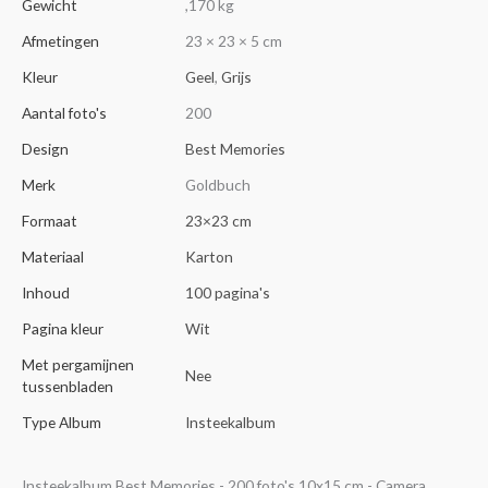
Gewicht
,170 kg
Afmetingen
23 × 23 × 5 cm
Kleur
Geel
,
Grijs
Aantal foto's
200
Design
Best Memories
Merk
Goldbuch
Formaat
23×23 cm
Materiaal
Karton
Inhoud
100 pagina's
Pagina kleur
Wit
Met pergamijnen
Nee
tussenbladen
Type Album
Insteekalbum
Insteekalbum Best Memories - 200 foto's 10x15 cm - Camera