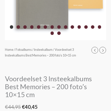
Home
/
Fotoalbums
/
Insteekalbum
/ Voordeelset 3
Oorspronkelijke
Huidige
Insteekalbums Best Memories – 200 foto’s 10×15 cm
prijs
prijs
was:
is:
Voordeelset 3 Insteekalbums
€44,95.
€40,45.
Best Memories – 200 foto’s
10×15 cm
€
44,95
€
40,45