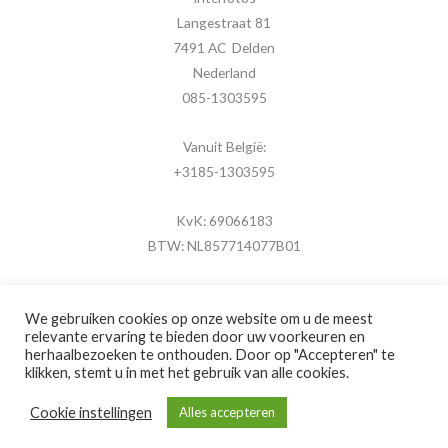
Langestraat 81
7491 AC Delden
Nederland
085-1303595
Vanuit België:
+3185-1303595
KvK: 69066183
BTW: NL857714077B01
We gebruiken cookies op onze website om u de meest
relevante ervaring te bieden door uw voorkeuren en
herhaalbezoeken te onthouden. Door op "Accepteren" te
Copyright © 2026 MijnFotolijstje.nl
klikken, stemt u in met het gebruik van alle cookies.
Powered by
Brouwer Digitaal
Cookie instellingen
Alles accepteren