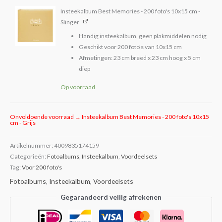
Insteekalbum Best Memories - 200 foto's 10x15 cm -
Slinger
Handig insteekalbum, geen plakmiddelen nodig
Geschikt voor 200 foto's van 10x15 cm
Afmetingen: 23 cm breed x 23 cm hoog x 5 cm
diep
Op voorraad
Onvoldoende voorraad → Insteekalbum Best Memories - 200 foto's 10x15
cm - Grijs
Artikelnummer:
4009835174159
Categorieën:
Fotoalbums
,
Insteekalbum
,
Voordeelsets
Tag:
Voor 200 foto's
Fotoalbums
,
Insteekalbum
,
Voordeelsets
Gegarandeerd veilig afrekenen