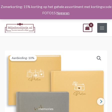
Ga
Zomerkorting: 15% korting op het gehele assortiment met kortingscode
naar
FOTO15
Negeren
de
inhoud
Aanbieding -10%