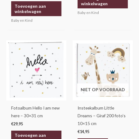
winkelwagen
Toevoegen aan
winkelwagen
Baby en Kind
Baby en Kind
NIET OP VOORRAAD
Fotoalbum Hello I am new
Insteekalbum Little
here – 30×31 cm
Dreams – Giraf 200 foto’s
10×15 cm
€
29,95
€
14,95
Toevoegen aan