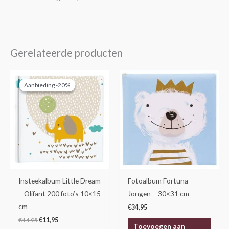
Gerelateerde producten
Oorspronkelijke
Huidige
prijs
prijs
Aanbieding -20%
Aanbieding -20%
was:
is:
€14,95.
€11,95.
Insteekalbum Little Dream
Fotoalbum Fortuna
– Olifant 200 foto’s 10×15
Jongen – 30×31 cm
cm
€
34,95
€
14,95
€
11,95
Toevoegen aan