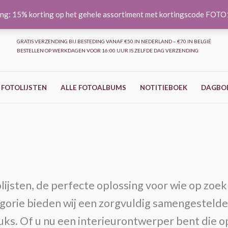
ng: 15% korting op het gehele assortiment met kortingscode FOT
GRATIS VERZENDING BIJ BESTEDING VANAF €50 IN NEDERLAND – €70 IN BELGIË
BESTELLEN OP WERKDAGEN VOOR 16:00 UUR IS ZELFDE DAG VERZENDING
 FOTOLIJSTEN
ALLE FOTOALBUMS
NOTITIEBOEK
DAGBO
jsten, de perfecte oplossing voor wie op zoek 
tegorie bieden wij een zorgvuldig samengestelde
stuks. Of u nu een interieurontwerper bent die op