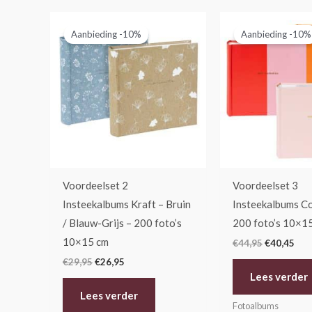
Oorspronkelijke
Huidige
Oorspronk
Hui
prijs
prijs
prijs
prij
Aanbieding -10%
Aanbieding -10%
was:
is:
was:
is:
€29,95.
€26,95.
€44,95.
€40
Voordeelset 2
Voordeelset 3
Insteekalbums Kraft – Bruin
Insteekalbums Co
/ Blauw-Grijs – 200 foto’s
200 foto’s 10×1
10×15 cm
€
44,95
€
40,45
€
29,95
€
26,95
Lees verder
Lees verder
Fotoalbums