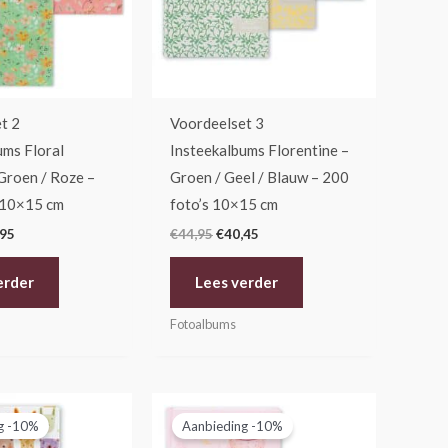
t 2
Voordeelset 3
ums Floral
Insteekalbums Florentine –
Groen / Roze –
Groen / Geel / Blauw – 200
 10×15 cm
foto’s 10×15 cm
,95
€
44,95
€
40,45
erder
Lees verder
Fotoalbums
pronkelijke
Huidige
Oorspronkelijke
Huidige
prijs
prijs
prijs
g -10%
Aanbieding -10%
is:
was:
is: