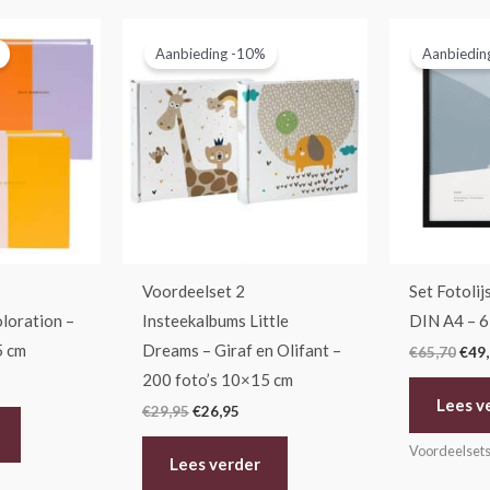
elijke
dige
Oorspronkelijke
Huidige
Oors
s
prijs
prijs
prijs
Aanbieding -10%
Aanbiedin
was:
is:
was:
,45.
€29,95.
€26,95.
€65,
Voordeelset 2
Set Fotolij
loration –
Insteekalbums Little
DIN A4 – 6
5 cm
Dreams – Giraf en Olifant –
€
65,70
€
49
200 foto’s 10×15 cm
Lees v
€
29,95
€
26,95
Voordeelset
Lees verder