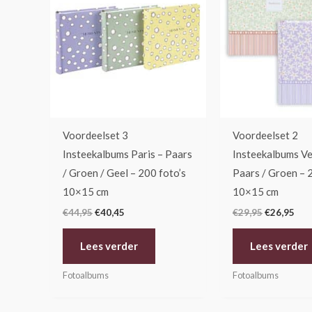
€44,95.
€40,45.
€29,95.
€26
Voordeelset 3
Voordeelset 2
Insteekalbums Paris – Paars
Insteekalbums Ve
/ Groen / Geel – 200 foto’s
Paars / Groen – 
10×15 cm
10×15 cm
€
44,95
€
40,45
€
29,95
€
26,95
Lees verder
Lees verder
Fotoalbums
Fotoalbums