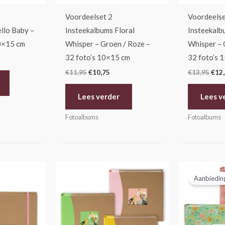
Voordeelset 2
Voordeelse
llo Baby –
Insteekalbums Floral
Insteekalb
10×15 cm
Whisper – Groen / Roze –
Whisper – 
32 foto’s 10×15 cm
32 foto’s 
€
11,95
€
10,75
€
13,95
€
12
Lees verder
Lees v
Fotoalbums
Fotoalbums
Oors
prijs
Aanbiedin
was:
€29,