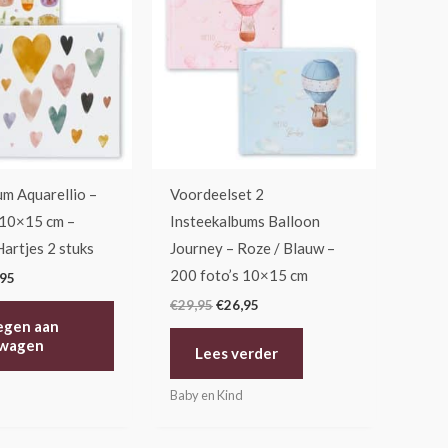
95.
€26,95.
€29,95.
€26,95.
um Aquarellio –
Voordeelset 2
 10×15 cm –
Insteekalbums Balloon
artjes 2 stuks
Journey – Roze / Blauw –
200 foto’s 10×15 cm
,95
€
29,95
€
26,95
egen aan
lwagen
Lees verder
Baby en Kind