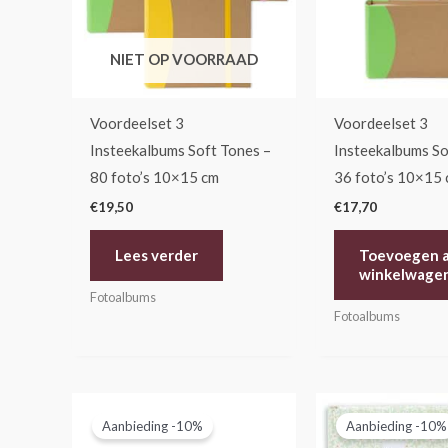
NIET OP VOORRAAD
Voordeelset 3
Voordeelset 3
Insteekalbums Soft Tones –
Insteekalbums So
80 foto’s 10×15 cm
36 foto’s 10×15
€
19,50
€
17,70
Lees verder
Toevoegen 
winkelwage
Fotoalbums
Fotoalbums
Oorspronkelijke
Huidige
Oorspronk
Hui
prijs
prijs
prijs
prij
Aanbieding -10%
Aanbieding -10%
was:
is:
was:
is: