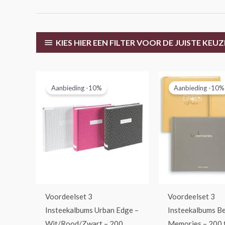
KIES HIER EEN FILTER VOOR DE JUISTE KEUZ
Oorspronkelijke
Huidige
Oorspronk
Hui
prijs
prijs
prijs
prij
Aanbieding -10%
Aanbieding -10%
was:
is:
was:
is:
€44,95.
€40,45.
€44,95.
€40
Voordeelset 3
Voordeelset 3
Insteekalbums Urban Edge –
Insteekalbums B
Wit/Rood/Zwart – 200
Memories – 200 