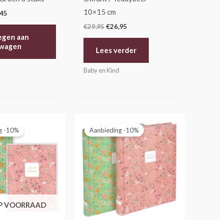
10×15 cm
,45
€
29,95
€
26,95
egen aan
lwagen
Lees verder
Baby en Kind
pronkelijke
Huidige
Oorspronkelijke
Huidige
prijs
prijs
prijs
g -10%
Aanbieding -10%
is:
was:
is:
95.
€12,50.
€49,90.
€44,90.
OP VOORRAAD