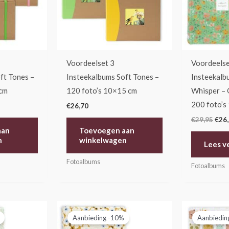
Voordeelset 3
Voordeelse
ft Tones –
Insteekalbums Soft Tones –
Insteekalb
 cm
120 foto’s 10×15 cm
Whisper – 
200 foto’s
€
26,70
€
29,95
€
26
aan
Toevoegen aan
n
winkelwagen
Lees v
Fotoalbums
Fotoalbums
elijke
dige
Oorspronkelijke
Huidige
Oors
s
prijs
prijs
prijs
Aanbieding -10%
Aanbiedin
was:
is:
was: