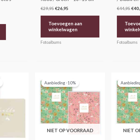
€
29,95
€
26,95
€
44,95
€
40
Toevoegen aan
Toevo
winkelwagen
winke
Fotoalbums
Fotoalbums
elijke
dige
Oorspronkelijke
Huidige
Oors
s
prijs
prijs
prijs
Aanbieding -10%
Aanbiedin
was:
is:
was:
,95.
€11,95.
€10,75.
€13,
NIET OP VOORRAAD
NIET 