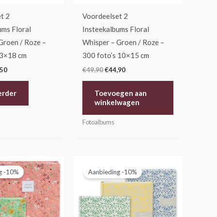
t 2
Voordeelset 2
ums Floral
Insteekalbums Floral
Groen / Roze –
Whisper – Groen / Roze –
13×18 cm
300 foto’s 10×15 cm
,50
€
49,90
€
44,90
erder
Toevoegen aan
winkelwagen
Fotoalbums
pronkelijke
Huidige
Oorspronkelijke
Huidige
prijs
prijs
prijs
g -10%
Aanbieding -10%
is:
was:
is:
95.
€26,95.
€44,95.
€40,45.