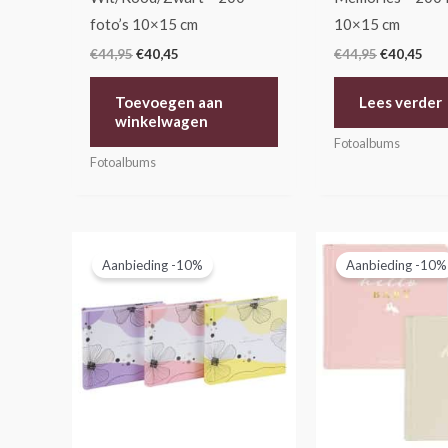
foto’s 10×15 cm
10×15 cm
€
44,95
€
40,45
€
44,95
€
40,45
Toevoegen aan
Lees verder
winkelwagen
Fotoalbums
Fotoalbums
Oorspronkelijke
Huidige
Oorspronk
Hui
prijs
prijs
prijs
prij
Aanbieding -10%
Aanbieding -10%
was:
is:
was:
is:
€44,95.
€40,45.
€29,95.
€26