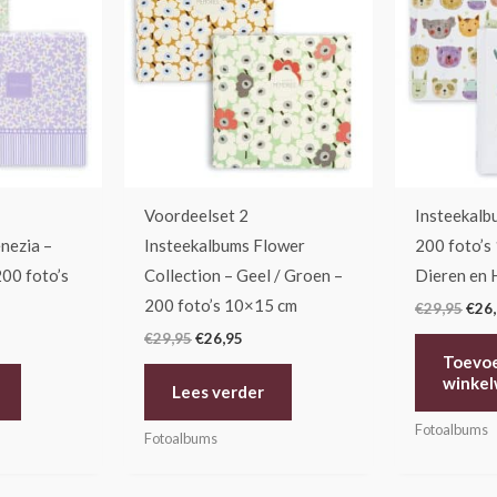
,95.
€29,95.
€26,95.
€29,
Voordeelset 2
Insteekalb
nezia –
Insteekalbums Flower
200 foto’s
200 foto’s
Collection – Geel / Groen –
Dieren en H
200 foto’s 10×15 cm
€
29,95
€
26
€
29,95
€
26,95
Toevo
winke
Lees verder
Fotoalbums
Fotoalbums