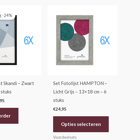
pronkelijke
Huidige
prijs
g -24%
is:
70.
€49,95.
st Skandi – Zwart
Set Fotolijst HAMPTON –
 stuks
Licht Grijs – 13×18 cm – 6
stuks
,95
€
24,95
erder
Opties selecteren
s
Voordeelsets