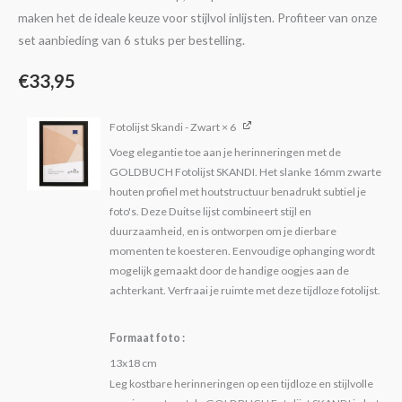
maken het de ideale keuze voor stijlvol inlijsten. Profiteer van onze
set aanbieding van 6 stuks per bestelling.
€
33,95
Fotolijst Skandi - Zwart
× 6
Voeg elegantie toe aan je herinneringen met de
GOLDBUCH Fotolijst SKANDI. Het slanke 16mm zwarte
houten profiel met houtstructuur benadrukt subtiel je
foto's. Deze Duitse lijst combineert stijl en
duurzaamheid, en is ontworpen om je dierbare
momenten te koesteren. Eenvoudige ophanging wordt
mogelijk gemaakt door de handige oogjes aan de
achterkant. Verfraai je ruimte met deze tijdloze fotolijst.
Formaat foto
13x18 cm
Leg kostbare herinneringen op een tijdloze en stijlvolle