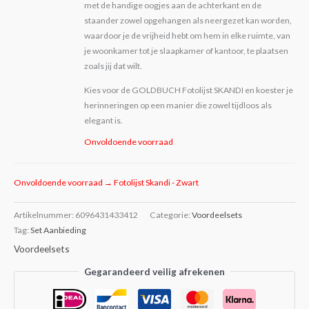
met de handige oogjes aan de achterkant en de
staander zowel opgehangen als neergezet kan worden,
waardoor je de vrijheid hebt om hem in elke ruimte, van
je woonkamer tot je slaapkamer of kantoor, te plaatsen
zoals jij dat wilt.
Kies voor de GOLDBUCH Fotolijst SKANDI en koester je
herinneringen op een manier die zowel tijdloos als
elegant is.
Onvoldoende voorraad
Onvoldoende voorraad → Fotolijst Skandi - Zwart
Artikelnummer:
6096431433412
Categorie:
Voordeelsets
Tag:
Set Aanbieding
Voordeelsets
Gegarandeerd veilig afrekenen