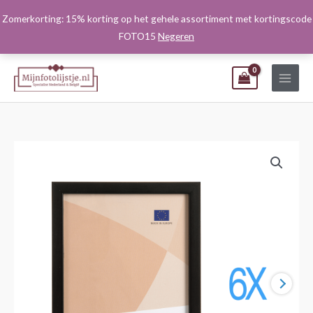
Ga
Zomerkorting: 15% korting op het gehele assortiment met kortingscode
naar
FOTO15
Negeren
de
inhoud