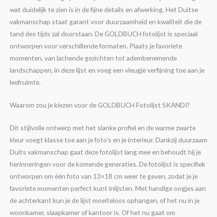
wat duidelijk te zien is in de fijne details en afwerking. Het Duitse
vakmanschap staat garant voor duurzaamheid en kwaliteit die de
tand des tijds zal doorstaan. De GOLDBUCH fotolijst is speciaal
ontworpen voor verschillende formaten. Plaats je favoriete
momenten, van lachende gezichten tot adembenemende
landschappen, in deze lijst en voeg een vleugje verfijning toe aan je
leefruimte.
Waarom zou je kiezen voor de GOLDBUCH Fotolijst SKANDI?
Dit stijlvolle ontwerp met het slanke profiel en de warme zwarte
kleur voegt klasse toe aan je foto’s en je interieur. Dankzij duurzaam
Duits vakmanschap gaat deze fotolijst lang mee en behoudt hij je
herinneringen voor de komende generaties. De fotolijst is specifiek
ontworpen om één foto van 13×18 cm weer te geven, zodat je je
favoriete momenten perfect kunt inlijsten. Met handige oogjes aan
de achterkant kun je de lijst moeiteloos ophangen, of het nu in je
woonkamer, slaapkamer of kantoor is. Of het nu gaat om