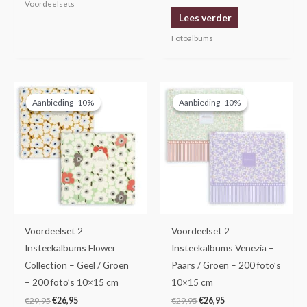
Voordeelsets
Lees verder
Fotoalbums
Oorspronkelijke
Huidige
Oorspronkelijke
Huidige
prijs
prijs
prijs
prijs
Aanbieding -10%
Aanbieding -10%
Aanbieding -10%
Aanbieding -10%
was:
is:
was:
is:
€29,95.
€26,95.
€29,95.
€26,95.
Voordeelset 2
Voordeelset 2
Insteekalbums Flower
Insteekalbums Venezia –
Collection – Geel / Groen
Paars / Groen – 200 foto’s
– 200 foto’s 10×15 cm
10×15 cm
€
29,95
€
26,95
€
29,95
€
26,95