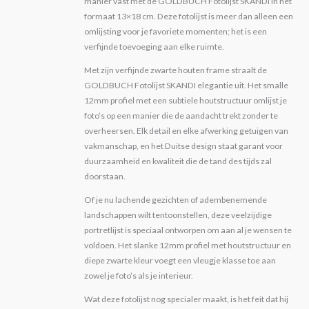
manier vast met de GOLDBUCH Fotolijst SKANDI in het
formaat 13×18 cm. Deze fotolijst is meer dan alleen een
omlijsting voor je favoriete momenten; het is een
verfijnde toevoeging aan elke ruimte.
Met zijn verfijnde zwarte houten frame straalt de
GOLDBUCH Fotolijst SKANDI elegantie uit. Het smalle
12mm profiel met een subtiele houtstructuur omlijst je
foto’s op een manier die de aandacht trekt zonder te
overheersen. Elk detail en elke afwerking getuigen van
vakmanschap, en het Duitse design staat garant voor
duurzaamheid en kwaliteit die de tand des tijds zal
doorstaan.
Of je nu lachende gezichten of adembenemende
landschappen wilt tentoonstellen, deze veelzijdige
portretlijst is speciaal ontworpen om aan al je wensen te
voldoen. Het slanke 12mm profiel met houtstructuur en
diepe zwarte kleur voegt een vleugje klasse toe aan
zowel je foto’s als je interieur.
Wat deze fotolijst nog specialer maakt, is het feit dat hij