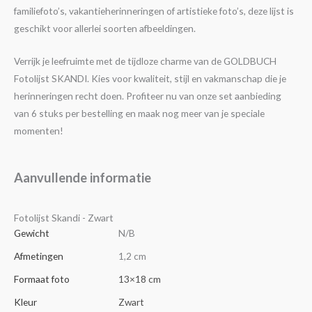
familiefoto’s, vakantieherinneringen of artistieke foto’s, deze lijst is
geschikt voor allerlei soorten afbeeldingen.
Verrijk je leefruimte met de tijdloze charme van de GOLDBUCH
Fotolijst SKANDI. Kies voor kwaliteit, stijl en vakmanschap die je
herinneringen recht doen. Profiteer nu van onze set aanbieding
van 6 stuks per bestelling en maak nog meer van je speciale
momenten!
Aanvullende informatie
Fotolijst Skandi - Zwart
Gewicht
N/B
Afmetingen
1,2 cm
Formaat foto
13×18 cm
Kleur
Zwart