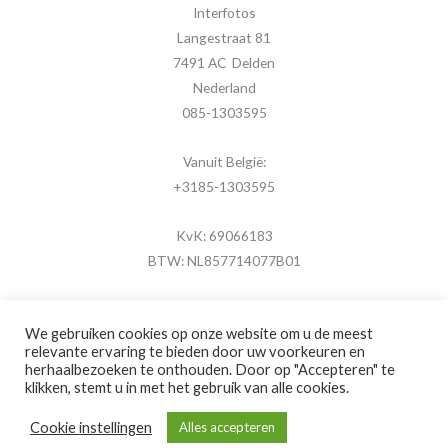
Interfotos
Langestraat 81
7491 AC Delden
Nederland
085-1303595
Vanuit België:
+3185-1303595
KvK: 69066183
BTW: NL857714077B01
We gebruiken cookies op onze website om u de meest
relevante ervaring te bieden door uw voorkeuren en
herhaalbezoeken te onthouden. Door op "Accepteren" te
Copyright © 2026 MijnFotolijstje.nl
klikken, stemt u in met het gebruik van alle cookies.
Powered by
Brouwer Digitaal
Cookie instellingen
Alles accepteren