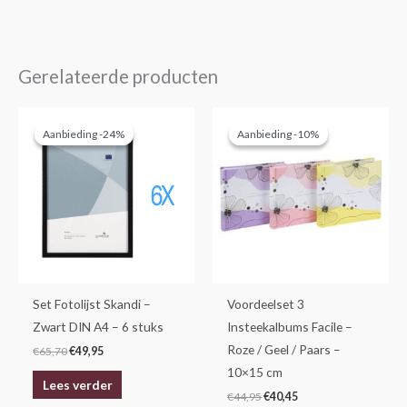
Gerelateerde producten
Oorspronkelijke
Huidige
Oorspronkelijke
Huidige
prijs
prijs
prijs
prijs
Aanbieding -24%
Aanbieding -24%
Aanbieding -10%
Aanbieding -10%
was:
is:
was:
is:
€65,70.
€49,95.
€44,95.
€40,45.
Set Fotolijst Skandi –
Voordeelset 3
Zwart DIN A4 – 6 stuks
Insteekalbums Facile –
Roze / Geel / Paars –
€
65,70
€
49,95
10×15 cm
Lees verder
€
44,95
€
40,45