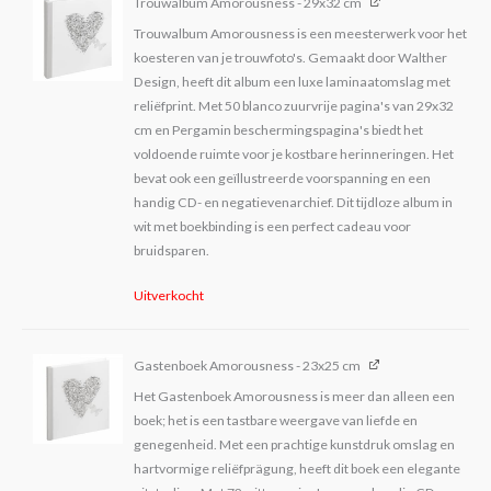
Trouwalbum Amorousness - 29x32 cm
Trouwalbum Amorousness is een meesterwerk voor het
koesteren van je trouwfoto's. Gemaakt door Walther
Design, heeft dit album een luxe laminaatomslag met
reliëfprint. Met 50 blanco zuurvrije pagina's van 29x32
cm en Pergamin beschermingspagina's biedt het
voldoende ruimte voor je kostbare herinneringen. Het
bevat ook een geïllustreerde voorspanning en een
handig CD- en negatievenarchief. Dit tijdloze album in
wit met boekbinding is een perfect cadeau voor
bruidsparen.
Uitverkocht
Gastenboek Amorousness - 23x25 cm
Het Gastenboek Amorousness is meer dan alleen een
boek; het is een tastbare weergave van liefde en
genegenheid. Met een prachtige kunstdruk omslag en
hartvormige reliëfprägung, heeft dit boek een elegante