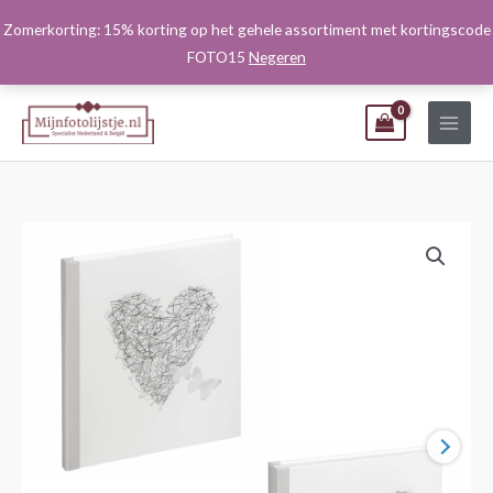
Ga
Zomerkorting: 15% korting op het gehele assortiment met kortingscode
naar
FOTO15
Negeren
de
inhoud