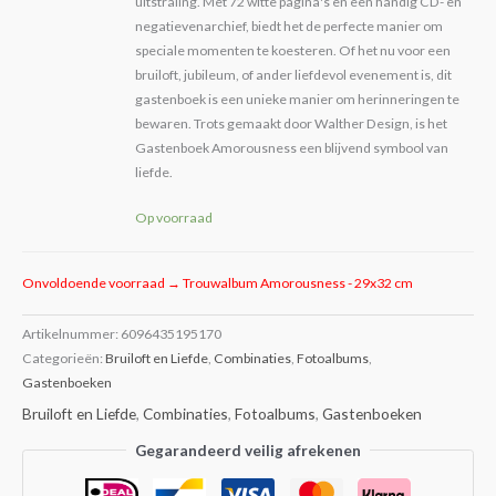
uitstraling. Met 72 witte pagina's en een handig CD- en
negatievenarchief, biedt het de perfecte manier om
speciale momenten te koesteren. Of het nu voor een
bruiloft, jubileum, of ander liefdevol evenement is, dit
gastenboek is een unieke manier om herinneringen te
bewaren. Trots gemaakt door Walther Design, is het
Gastenboek Amorousness een blijvend symbool van
liefde.
Op voorraad
Onvoldoende voorraad → Trouwalbum Amorousness - 29x32 cm
Artikelnummer:
6096435195170
Categorieën:
Bruiloft en Liefde
,
Combinaties
,
Fotoalbums
,
Gastenboeken
Bruiloft en Liefde
,
Combinaties
,
Fotoalbums
,
Gastenboeken
Gegarandeerd veilig afrekenen