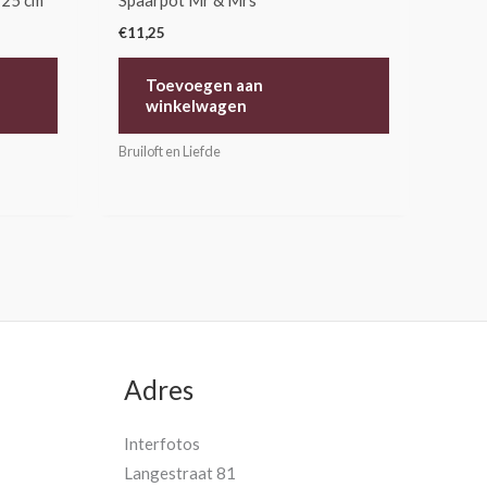
 25 cm
Spaarpot Mr & Mrs
€
11,25
Toevoegen aan
winkelwagen
Bruiloft en Liefde
Adres
Interfotos
Langestraat 81