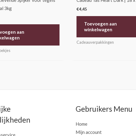
levende Spijker voor tegels
Cadeau Tas Heart Dark | 18 x
al 3kg
€
4,45
Toevoegen aan
winkelwagen
voegen aan
kelwagen
Cadeauverpakkingen
oekjes
ijke
Gebruikers Menu
ijkheden
Home
Mijn account
sservice