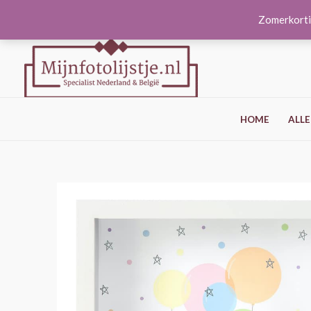
Ga
Zomerkorti
naar
de
inhoud
HOME
ALLE