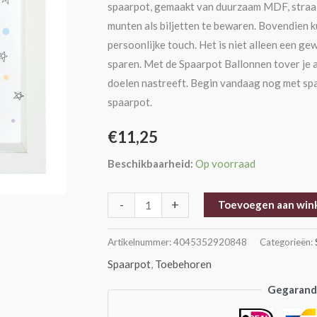
spaarpot, gemaakt van duurzaam MDF, straalt 
munten als biljetten te bewaren. Bovendien 
persoonlijke touch. Het is niet alleen een ge
sparen. Met de Spaarpot Ballonnen tover je alt
doelen nastreeft. Begin vandaag nog met sp
spaarpot.
€
11,25
Beschikbaarheid:
Op voorraad
-
+
Toevoegen aan win
Artikelnummer:
4045352920848
Categorieën:
Spaarpot
,
Toebehoren
Gegarande