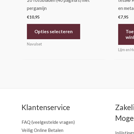
20 fotobladen (40 pagina’s) met
tesa® K
productpagina
pergamijn
en meta
€
10,95
€
7,95
Opties selecteren
Toe
win
Navulset
Lijm en H
Klantenservice
Zakel
Mogel
FAQ (veelgestelde vragen)
Veilig Online Betalen
Inlijsting