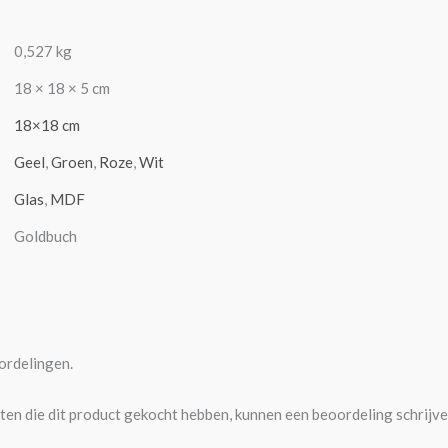
0,527 kg
18 × 18 × 5 cm
18×18 cm
Geel
,
Groen
,
Roze
,
Wit
Glas
,
MDF
Goldbuch
ordelingen.
ten die dit product gekocht hebben, kunnen een beoordeling schrijve