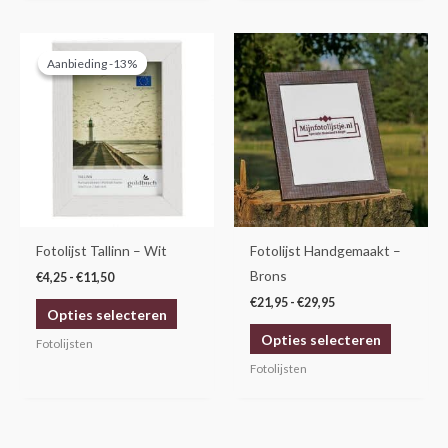
Prijsklasse:
Prijsklasse:
Dit
Dit
€4,25
€21,95
Aanbieding -13%
Aanbieding -13%
product
product
tot
tot
€11,50
€29,95
heeft
heeft
meerdere
meerdere
variaties.
variaties.
Deze
Deze
optie
optie
kan
kan
gekozen
gekozen
Fotolijst Tallinn – Wit
Fotolijst Handgemaakt –
worden
worden
Brons
€
4,25
-
€
11,50
op
op
€
21,95
-
€
29,95
Opties selecteren
de
de
Opties selecteren
productpagina
productp
Fotolijsten
Fotolijsten