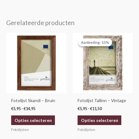
Gerelateerde producten
Prijsklasse:
Prijsklasse:
Dit
Dit
€5,95
€5,95
Aanbieding -13%
Aanbieding -13%
product
product
tot
tot
€14,95
€11,50
heeft
heeft
meerdere
meerdere
variaties.
variaties.
Deze
Deze
optie
optie
kan
kan
gekozen
gekozen
Fotolijst Skandi – Bruin
Fotolijst Tallinn – Vintage
worden
worden
€
5,95
-
€
14,95
€
5,95
-
€
11,50
op
op
Opties selecteren
Opties selecteren
de
de
productpagina
productp
Fotolijsten
Fotolijsten