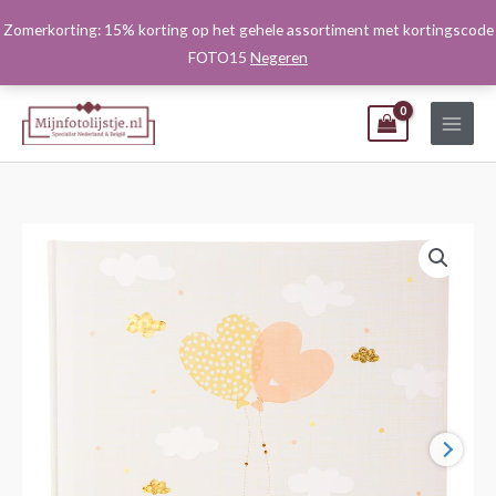
Ga
Zomerkorting: 15% korting op het gehele assortiment met kortingscode
naar
FOTO15
Negeren
de
inhoud