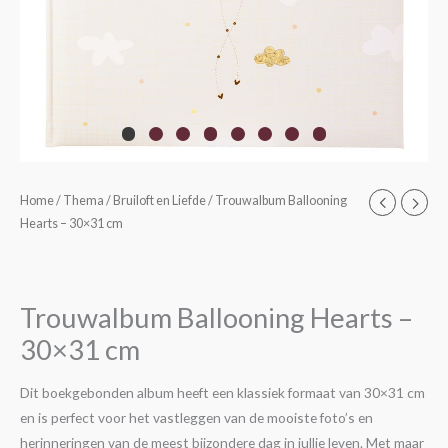
Trouwalbum
Home
/
Thema
/
Bruiloft en Liefde
/ Trouwalbum Ballooning
Hearts – 30×31 cm
Ballooning
Hearts
-
30x31
Trouwalbum Ballooning Hearts –
cm
30×31 cm
aantal
Dit boekgebonden album heeft een klassiek formaat van 30×31 cm
en is perfect voor het vastleggen van de mooiste foto’s en
herinneringen van de meest bijzondere dag in jullie leven. Met maar