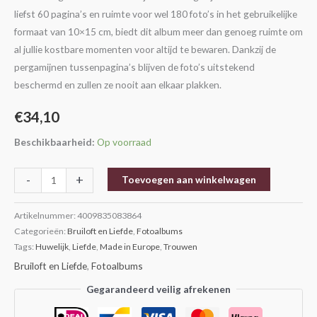
liefst 60 pagina’s en ruimte voor wel 180 foto’s in het gebruikelijke
formaat van 10×15 cm, biedt dit album meer dan genoeg ruimte om
al jullie kostbare momenten voor altijd te bewaren. Dankzij de
pergamijnen tussenpagina’s blijven de foto’s uitstekend
beschermd en zullen ze nooit aan elkaar plakken.
€
34,10
Beschikbaarheid:
Op voorraad
-
+
Toevoegen aan winkelwagen
Artikelnummer:
4009835083864
Categorieën:
Bruiloft en Liefde
,
Fotoalbums
Tags:
Huwelijk
,
Liefde
,
Made in Europe
,
Trouwen
Bruiloft en Liefde
,
Fotoalbums
Gegarandeerd veilig afrekenen