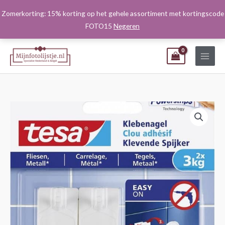
Ga
Zomerkorting: 15% korting op het gehele assortiment met kortingscode
naar
FOTO15
Negeren
de
inhoud