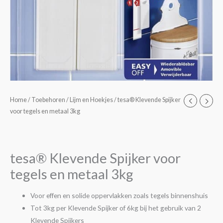
tesa®
Home
/
Toebehoren
/
Lijm en Hoekjes
/ tesa® Klevende Spijker
voor tegels en metaal 3kg
Klevende
Spijker
voor
tegels
tesa® Klevende Spijker voor
en
tegels en metaal 3kg
metaal
3kg
Voor effen en solide oppervlakken zoals tegels binnenshuis
aantal
Tot 3kg per Klevende Spijker of 6kg bij het gebruik van 2
Klevende Spijkers