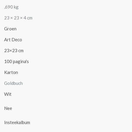
,690 kg
23 × 23 × 4 cm
Groen
Art Deco
23×23 cm
100 pagina's
Karton
Goldbuch
Wit
Nee
Insteekalbum