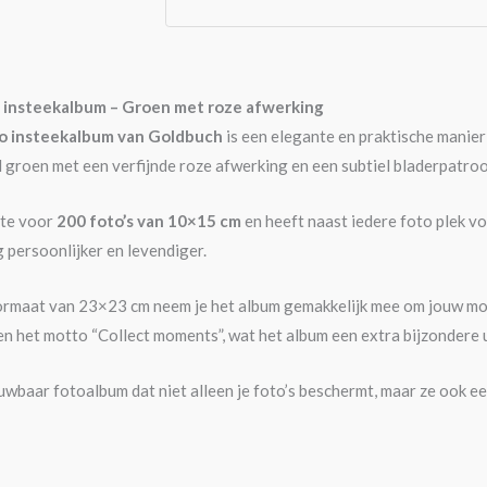
 insteekalbum – Groen met roze afwerking
o insteekalbum van Goldbuch
is een elegante en praktische manier
ol groen met een verfijnde roze afwerking en een subtiel bladerpatroon
mte voor
200 foto’s van 10×15 cm
en heeft naast iedere foto plek vo
persoonlijker en levendiger.
ormaat van 23×23 cm neem je het album gemakkelijk mee om jouw moo
 en het motto “Collect moments”, wat het album een extra bijzondere u
ouwbaar fotoalbum dat niet alleen je foto’s beschermt, maar ze ook ee