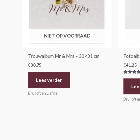
NIET OP VOORRAAD
Trouwalbum Mr & Mrs – 30×31 cm
Fotoalb
€
38,75
€
41,25
Gewaarde
Lees verder
5.00
uit 5
Lee
Bruiloft en Liefde
Bruiloft e