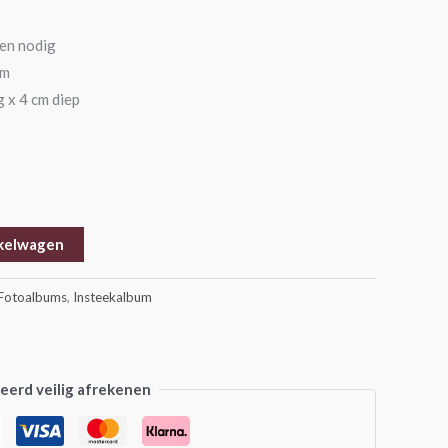
len nodig
cm
 x 4 cm diep
kelwagen
Fotoalbums
,
Insteekalbum
erd veilig afrekenen