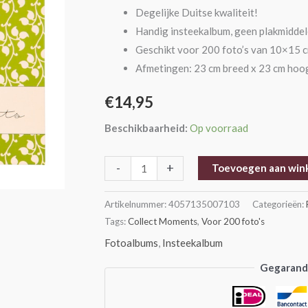
cm
Degelijke Duitse kwaliteit!
-
Handig insteekalbum, geen plakmidde
Groen
Geschikt voor 200 foto’s van 10×15 
aantal
Afmetingen: 23 cm breed x 23 cm hoog
€
14,95
Beschikbaarheid:
Op voorraad
-
+
Toevoegen aan win
Artikelnummer:
4057135007103
Categorieën:
Tags:
Collect Moments
,
Voor 200 foto's
Fotoalbums
,
Insteekalbum
Gegarande