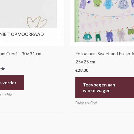
NIET OP VOORRAAD
um Cuori – 30×31 cm
Fotoalbum Sweet and Fresh J
25×25 cm
€
28,00
erd
s verder
Toevoegen aan
winkelwagen
n Liefde
Baby en Kind