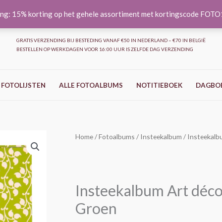
ng: 15% korting op het gehele assortiment met kortingscode FOT
GRATIS VERZENDING BIJ BESTEDING VANAF €50 IN NEDERLAND – €70 IN BELGIË
BESTELLEN OP WERKDAGEN VOOR 16:00 UUR IS ZELFDE DAG VERZENDING
 FOTOLIJSTEN
ALLE FOTOALBUMS
NOTITIEBOEK
DAGBO
Insteekalbum
Home
/
Fotoalbums
/
Insteekalbum
/ Insteekalb
Art
déco
-
Insteekalbum Art déco
200
foto's
Groen
10x15