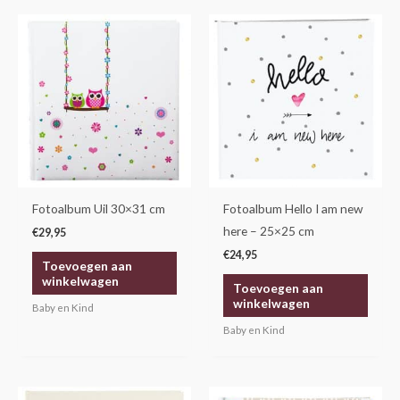
Fotoalbum Uil 30×31 cm
Fotoalbum Hello I am new
here – 25×25 cm
€
29,95
€
24,95
Toevoegen aan
winkelwagen
Toevoegen aan
winkelwagen
Baby en Kind
Baby en Kind
Oorspronkelijke
Huidige