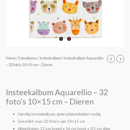
Insteekalbum
Home
/
Fotoalbums
/
Insteekalbum
/ Insteekalbum Aquarellio
– 32 foto’s 10×15 cm – Dieren
Aquarellio
-
32
foto's
Insteekalbum Aquarellio – 32
10x15
foto’s 10×15 cm – Dieren
cm
-
Handig insteekalbum, geen plakmiddelen nodig
Dieren
Geschikt voor 32 foto’s van 10×15 cm
aantal
Afmetingen: 12 cm breed x 16 cm hoog x 0,5 cm diep