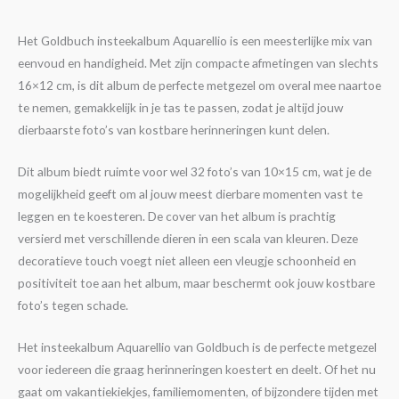
Het Goldbuch insteekalbum Aquarellio is een meesterlijke mix van
eenvoud en handigheid. Met zijn compacte afmetingen van slechts
16×12 cm, is dit album de perfecte metgezel om overal mee naartoe
te nemen, gemakkelijk in je tas te passen, zodat je altijd jouw
dierbaarste foto’s van kostbare herinneringen kunt delen.
Dit album biedt ruimte voor wel 32 foto’s van 10×15 cm, wat je de
mogelijkheid geeft om al jouw meest dierbare momenten vast te
leggen en te koesteren. De cover van het album is prachtig
versierd met verschillende dieren in een scala van kleuren. Deze
decoratieve touch voegt niet alleen een vleugje schoonheid en
positiviteit toe aan het album, maar beschermt ook jouw kostbare
foto’s tegen schade.
Het insteekalbum Aquarellio van Goldbuch is de perfecte metgezel
voor iedereen die graag herinneringen koestert en deelt. Of het nu
gaat om vakantiekiekjes, familiemomenten, of bijzondere tijden met