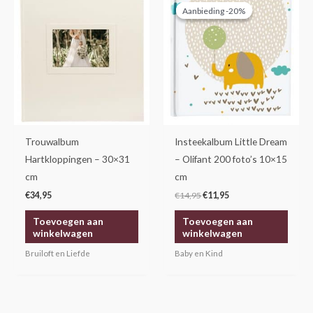
prijs
prijs
Aanbieding -20%
Aanbieding -20%
was:
is:
€14,95.
€11,95.
Trouwalbum
Insteekalbum Little Dream
Hartkloppingen – 30×31
– Olifant 200 foto’s 10×15
cm
cm
€
34,95
€
14,95
€
11,95
Toevoegen aan
Toevoegen aan
winkelwagen
winkelwagen
Bruiloft en Liefde
Baby en Kind