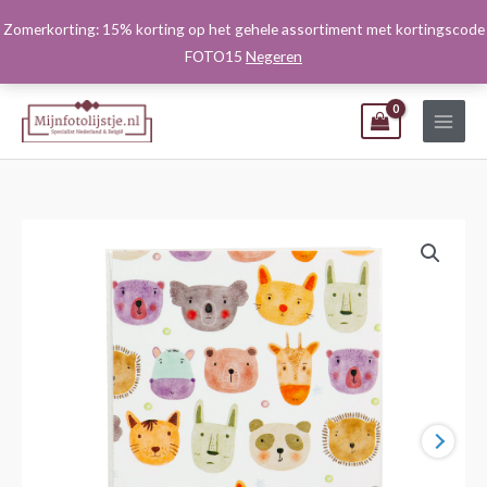
Ga
Zomerkorting: 15% korting op het gehele assortiment met kortingscode
naar
FOTO15
Negeren
de
inhoud