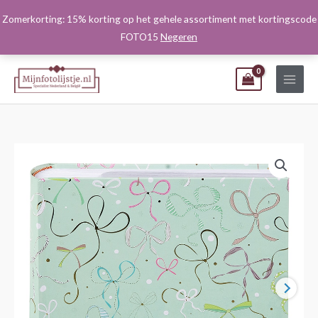
Ga
Zomerkorting: 15% korting op het gehele assortiment met kortingscode
naar
FOTO15
Negeren
de
inhoud