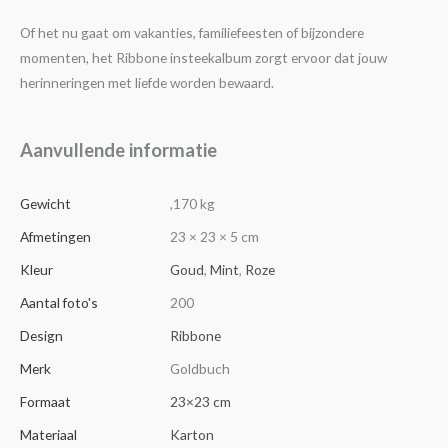
Of het nu gaat om vakanties, familiefeesten of bijzondere
momenten, het Ribbone insteekalbum zorgt ervoor dat jouw
herinneringen met liefde worden bewaard.
Aanvullende informatie
Gewicht
,170 kg
Afmetingen
23 × 23 × 5 cm
Kleur
Goud
,
Mint
,
Roze
Aantal foto's
200
Design
Ribbone
Merk
Goldbuch
Formaat
23×23 cm
Materiaal
Karton