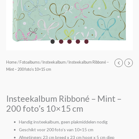
Insteekalbum
Home
/
Fotoalbums
/
Insteekalbum
/ Insteekalbum Ribboné –
Mint – 200 foto’s 10×15 cm
Ribboné
-
Mint
-
Insteekalbum Ribboné – Mint –
200
200 foto’s 10×15 cm
foto's
10x15
Handig insteekalbum, geen plakmiddelen nodig
cm
Geschikt voor 200 foto’s van 10×15 cm
aantal
Afmetingen: 23 cm breed x 23 cm hoog x 5 cm diep