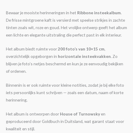
Bewaar je mooiste herinneringen in het
Ribbone insteekalbum
.
De frisse mintgroene kaft is versierd met speelse strikjes in zachte
tinten zoals wit, roze en goud. Het vrolijke ontwerp geeft het album
een lichte en elegante uitstraling die perfect past in elk interieur.
Het album biedt ruimte voor
200 foto’s van 10×15 cm
,
overzichtelijk opgeborgen in
horizontale insteekvakken
. Zo
blijven je foto’s netjes beschermd en kun je ze eenvoudig bekijken
of ordenen.
Binnenin is er ook ruimte voor kleine notities, zodat je bij elke foto
iets persoonlijks kunt schrijven — zoals een datum, naam of korte
herinnering.
Het album is ontworpen door
House of Turnowsky
en
geproduceerd door Goldbuch in Duitsland, wat garant staat voor
kwaliteit en stijl.