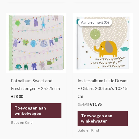
Oorspronkelijke
Huidige
prijs
prijs
Aanbieding -20%
Aanbieding -20%
was:
is:
€14,95.
€11,95.
Fotoalbum Sweet and
Insteekalbum Little Dream
Fresh Jongen – 25×25 cm
– Olifant 200 foto’s 10×15
cm
€
28,00
€
14,95
€
11,95
Toevoegen aan
winkelwagen
Toevoegen aan
winkelwagen
Baby en Kind
Baby en Kind