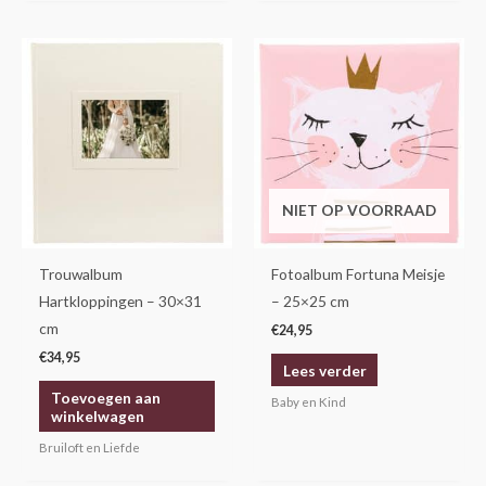
NIET OP VOORRAAD
Trouwalbum
Fotoalbum Fortuna Meisje
Hartkloppingen – 30×31
– 25×25 cm
cm
€
24,95
€
34,95
Lees verder
Toevoegen aan
Baby en Kind
winkelwagen
Bruiloft en Liefde