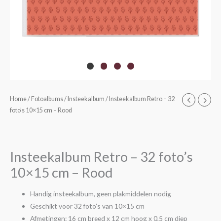
Insteekalbum
Home
/
Fotoalbums
/
Insteekalbum
/ Insteekalbum Retro – 32
foto’s 10×15 cm – Rood
Retro
-
32
foto's
Insteekalbum Retro – 32 foto’s
10x15
10×15 cm – Rood
cm
-
Handig insteekalbum, geen plakmiddelen nodig
Rood
Geschikt voor 32 foto’s van 10×15 cm
aantal
Afmetingen: 16 cm breed x 12 cm hoog x 0,5 cm diep