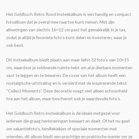
Het Goldbuch Retro Rood insteekalbum is een handig en compact
fotoalbum dat je overal mee naartoe kunt nemen. Met zijn
afmetingen van slechts 16×12 cm past het gemakkelijk in je tas,
zodat je altijd je favoriete foto’s kunt delen en koesteren, waar je
ook bent.
Dit insteekalbum biedt plaats aan maar liefst 32 foto’s van 10×15
cm, waardoor je voldoende ruimte hebt om al je dierbare momenten
vast te leggen en te bewaren. De cover van het album heeft een
nostalgische uitstraling en is versierd met de inspirerende tekst
“Collect Moments”. Deze decoratie voegt niet alleen schoonheid
toe aan het album, maar beschermt ook je waardevolle foto’s.
Het Goldbuch Retro insteekalbum is de ideale metgezel voor
iedereen die graag herinneringen bewaart en deelt. Of het nu gaat
om vakantiefoto’s, familiekiekjes of speciale momenten met
vrienden, dit album biedt een prachtige en praktische manier om ze