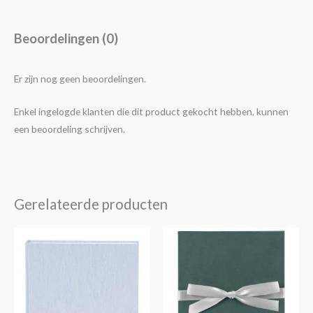
Beoordelingen (0)
Er zijn nog geen beoordelingen.
Enkel ingelogde klanten die dit product gekocht hebben, kunnen
een beoordeling schrijven.
Gerelateerde producten
Dit
product
heeft
meerdere
variaties.