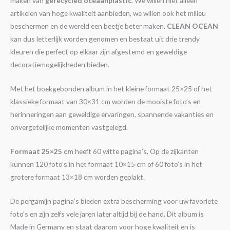
maken van
gerecycled oceaanplastic
. We willen niet alleen
artikelen van hoge kwaliteit aanbieden, we willen ook het milieu
beschermen en de wereld een beetje beter maken.
CLEAN OCEAN
kan dus letterlijk worden genomen en bestaat uit drie trendy
kleuren die perfect op elkaar zijn afgestemd en geweldige
decoratiemogelijkheden bieden.
Met het boekgebonden album in het kleine formaat 25×25 of het
klassieke formaat van 30×31 cm worden de mooiste foto’s en
herinneringen aan geweldige ervaringen, spannende vakanties en
onvergetelijke momenten vastgelegd.
Formaat 25×25 cm
heeft 60 witte pagina’s, Op de zijkanten
kunnen 120 foto’s in het formaat 10×15 cm of 60 foto’s in het
grotere formaat 13×18 cm worden geplakt.
De pergamijn pagina’s bieden extra bescherming voor uw favoriete
foto’s en zijn zelfs vele jaren later altijd bij de hand. Dit album is
Made in Germany en staat daarom voor hoge kwaliteit en is