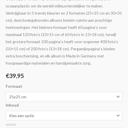
oceaanplastic om de wereld milieuvriendelijker te maken.
Verkrijgbaar in 3 trendy kleuren en 2 formaten (25×25 cm en 30×31
cm), deze boekgebonden albums bieden ruimte aan prachtige
herinneringen. Het kleinere formaat heeft 60 pagina’s voor
maximaal 120 foto’s (10×15 cm of 60 foto’s in 13×18 cm), terwijl
het grotere formaat 100 pagina’s heeft voor ongeveer 400 foto’s
(10×15 cm) of 200 foto’s (13×18 cm). Pergamijnpagina’s bieden
extra bescherming, en elk album is Made in Germany met
hoogwaardige materialen en handgemaakte zorg.
€
39,95
Formaat
Inhoud
WISSEN