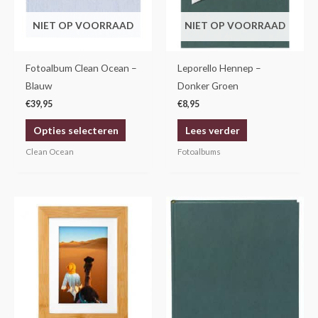
Deze
NIET OP VOORRAAD
NIET OP VOORRAAD
optie
kan
gekozen
Fotoalbum Clean Ocean –
Leporello Hennep –
worden
Blauw
Donker Groen
op
€
39,95
€
8,95
de
Opties selecteren
Lees verder
productpagina
Clean Ocean
Fotoalbums