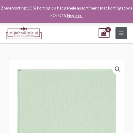
Ga
Zomerkorting: 15% korting op het gehele assortiment met kortingscode
naar
FOTO15
Negeren
de
inhoud