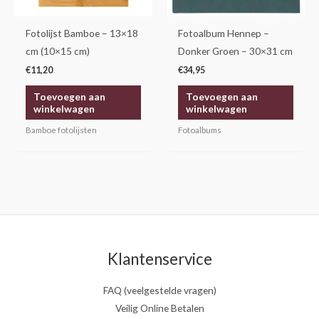
Fotolijst Bamboe – 13×18
Fotoalbum Hennep –
cm (10×15 cm)
Donker Groen – 30×31 cm
€
11,20
€
34,95
Toevoegen aan
Toevoegen aan
winkelwagen
winkelwagen
Bamboe fotolijsten
Fotoalbums
Klantenservice
FAQ (veelgestelde vragen)
Veilig Online Betalen