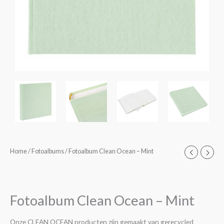
Fotoalbum
Home
/
Fotoalbums
/ Fotoalbum Clean Ocean – Mint
Clean
Ocean
-
Fotoalbum Clean Ocean – Mint
Mint
aantal
Onze CLEAN OCEAN producten zijn gemaakt van gerecycled