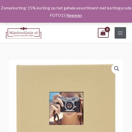
Ga
Zomerkorting: 15% korting op het gehele assortiment met kortingscode
naar
FOTO15
Negeren
de
inhoud