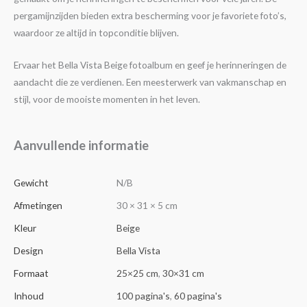
pergamijnzijden bieden extra bescherming voor je favoriete foto’s,
waardoor ze altijd in topconditie blijven.
Ervaar het Bella Vista Beige fotoalbum en geef je herinneringen de
aandacht die ze verdienen. Een meesterwerk van vakmanschap en
stijl, voor de mooiste momenten in het leven.
Aanvullende informatie
Gewicht
N/B
Afmetingen
30 × 31 × 5 cm
Kleur
Beige
Design
Bella Vista
Formaat
25×25 cm
,
30×31 cm
Inhoud
100 pagina's
,
60 pagina's