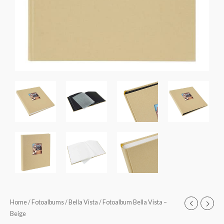
Fotoalbum
Home
/
Fotoalbums
/
Bella Vista
/ Fotoalbum Bella Vista –
Prijsklasse:
Beige
Bella