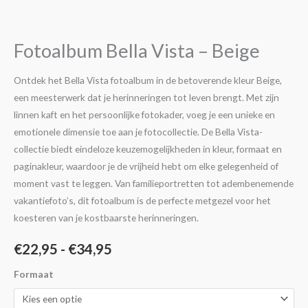
€22,95
Vista
-
tot
Beige
Fotoalbum Bella Vista – Beige
€34,95
aantal
Ontdek het Bella Vista fotoalbum in de betoverende kleur Beige,
een meesterwerk dat je herinneringen tot leven brengt. Met zijn
linnen kaft en het persoonlijke fotokader, voeg je een unieke en
emotionele dimensie toe aan je fotocollectie. De Bella Vista-
collectie biedt eindeloze keuzemogelijkheden in kleur, formaat en
paginakleur, waardoor je de vrijheid hebt om elke gelegenheid of
moment vast te leggen. Van familieportretten tot adembenemende
vakantiefoto’s, dit fotoalbum is de perfecte metgezel voor het
koesteren van je kostbaarste herinneringen.
€
22,95
-
€
34,95
Formaat