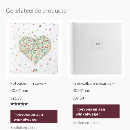
Gerelateerde producten
Fotoalbum In Love –
Trouwalbum Elegance –
30×31 cm
30×31 cm
€
21,95
€
37,50
Toevoegen aan
Gewaardeerd
5.00
winkelwagen
Toevoegen aan
uit 5
winkelwagen
Bruiloft en Liefde
Bruiloft en Liefde