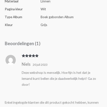
Materiaal
Linnen
Pagina kleur
Wit
Type Album
Boek gebonden Album
Kleur
Grijs
Beoordelingen (1)
Gewaardeer
Niels
d
5
uit 5
20 juli 2023
Deze webshop is menselijk. Hoe fijn is het dat je
iemand kunt bellen die je daadwerkelijk helpt! Ga zo
door!
Enkel ingelogde klanten die dit product gekocht hebben, kunnen