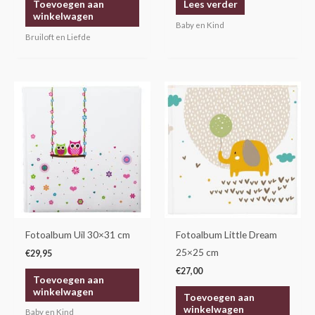
Toevoegen aan
Lees verder
winkelwagen
Baby en Kind
Bruiloft en Liefde
Fotoalbum Uil 30×31 cm
Fotoalbum Little Dream
25×25 cm
€
29,95
€
27,00
Toevoegen aan
winkelwagen
Toevoegen aan
winkelwagen
Baby en Kind