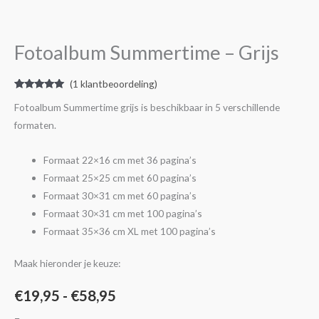
€19,95
-
Grijs
tot
aantal
Fotoalbum Summertime – Grijs
€58,95
(
1
klantbeoordeling)
Gewaardeerd
1
Fotoalbum Summertime grijs is beschikbaar in 5 verschillende
5.00
op 5
gebaseerd
formaten.
op
klantbeoordeling
Formaat 22×16 cm met 36 pagina’s
Formaat 25×25 cm met 60 pagina’s
Formaat 30×31 cm met 60 pagina’s
Formaat 30×31 cm met 100 pagina’s
Formaat 35×36 cm XL met 100 pagina’s
Maak hieronder je keuze:
€
19,95
-
€
58,95