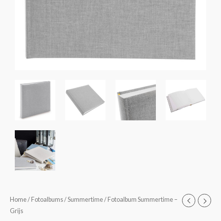
Fotoalbum
Home
/
Fotoalbums
/
Summertime
/ Fotoalbum Summertime –
Prijsklasse:
Grijs
Summertime