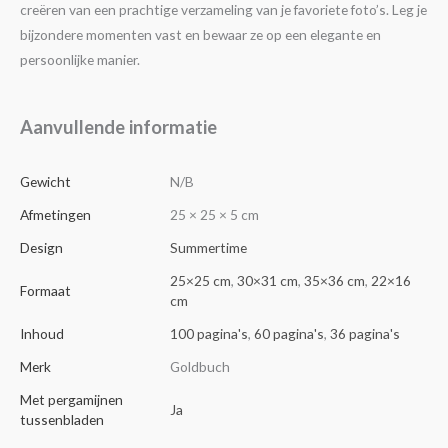
creëren van een prachtige verzameling van je favoriete foto’s. Leg je
bijzondere momenten vast en bewaar ze op een elegante en
persoonlijke manier.
Aanvullende informatie
Gewicht
N/B
Afmetingen
25 × 25 × 5 cm
Design
Summertime
25×25 cm
,
30×31 cm
,
35×36 cm
,
22×16
Formaat
cm
Inhoud
100 pagina's
,
60 pagina's
,
36 pagina's
Merk
Goldbuch
Met pergamijnen
Ja
tussenbladen