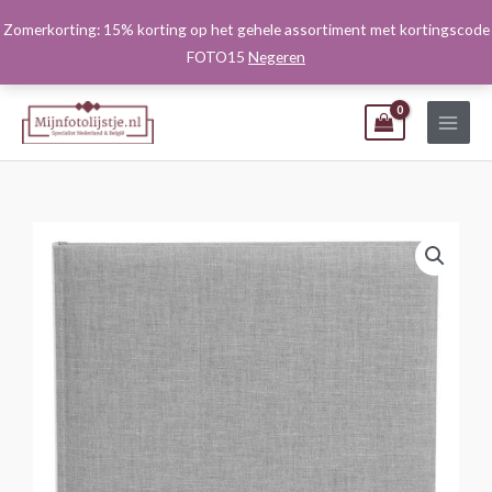
Ga
Zomerkorting: 15% korting op het gehele assortiment met kortingscode
naar
FOTO15
Negeren
de
inhoud