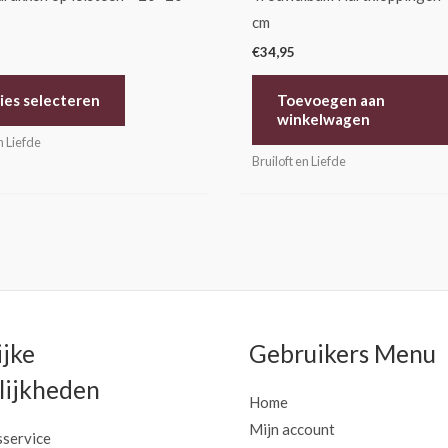
productpagina
cm
€
34,95
ies selecteren
Toevoegen aan
winkelwagen
n Liefde
Bruiloft en Liefde
ijke
Gebruikers Menu
ijkheden
Home
Mijn account
sservice