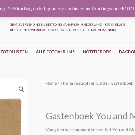
ng: 15% korting op het gehele assortiment met kortingscode FOT
GRATIS VERZENDING BIJ BESTEDING VANAF €50 IN NEDERLAND – €70 IN BELGIË
BESTELLEN OP WERKDAGEN VOOR 16:00 UUR IS ZELFDE DAG VERZENDING
 FOTOLIJSTEN
ALLE FOTOALBUMS
NOTITIEBOEK
DAGBO
Gastenboek
Home
/
Thema
/
Bruiloft en Liefde
/ Gastenboek
You
and
Me
Gastenboek You and 
FOREVER
-
Vang dierbare momenten met het You and Me
25x20