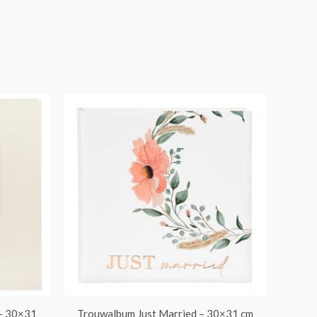
– 30×31
Trouwalbum Just Married – 30×31 cm