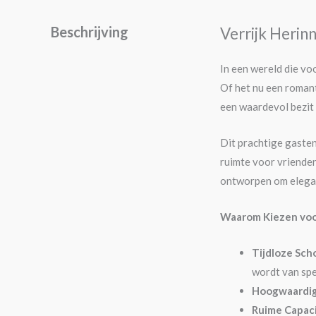
Beschrijving
Verrijk Heri
In een wereld die v
Of het nu een romant
een waardevol bezit 
Dit prachtige gaste
ruimte voor vrienden
ontworpen om elegan
Waarom Kiezen vo
Tijdloze Sch
wordt van sp
Hoogwaardig
Ruime Capaci