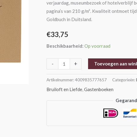
verjaardag, museumbezoek of hotelverblijf b
cm
pagina’s van 210 g/m². Kwaliteit ontmoet ti
aantal
Goldbuch in Duitsland.
€
33,75
Beschikbaarheid:
Op voorraad
-
+
Toevoegen aan win
Artikelnummer:
4009835777657
Categorieën:
Bruiloft en Liefde
,
Gastenboeken
Gegarande