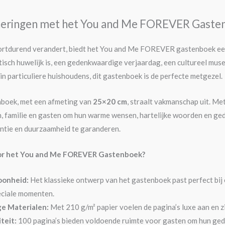
nneringen met het You and Me FOREVER Gaste
oortdurend verandert, biedt het You and Me FOREVER gastenboek ee
isch huwelijk is, een gedenkwaardige verjaardag, een cultureel muse
in particuliere huishoudens, dit gastenboek is de perfecte metgezel.
nboek, met een afmeting van
25×20 cm
, straalt vakmanschap uit. Me
, familie en gasten om hun warme wensen, hartelijke woorden en ge
tie en duurzaamheid te garanderen.
or het You and Me FOREVER Gastenboek?
oonheid:
Het klassieke ontwerp van het gastenboek past perfect bij
eciale momenten.
e Materialen:
Met 210 g/m² papier voelen de pagina’s luxe aan en zij
teit:
100 pagina’s bieden voldoende ruimte voor gasten om hun ged