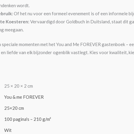
ndenken wordt.
ebruik:
Of het nu voor een formeel evenement is of een informele bije
te Koesteren:
Vervaardigd door Goldbuch in Duitsland, staat dit g
ang meegaan.
n speciale momenten met het You and Me FOREVER gastenboek – een 
en liefde van elk bijzonder ogenblik vastlegt. Kies voor kwaliteit,
25 × 20 × 2 cm
You & me FOREVER
25×20 cm
100 pagina's – 210 g/m²
Wit