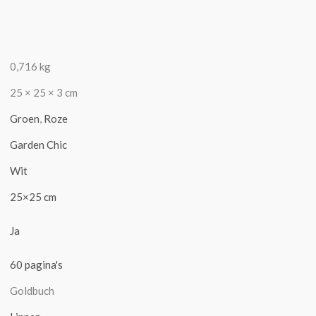
0,716 kg
25 × 25 × 3 cm
Groen
,
Roze
Garden Chic
Wit
25×25 cm
Ja
60 pagina's
Goldbuch