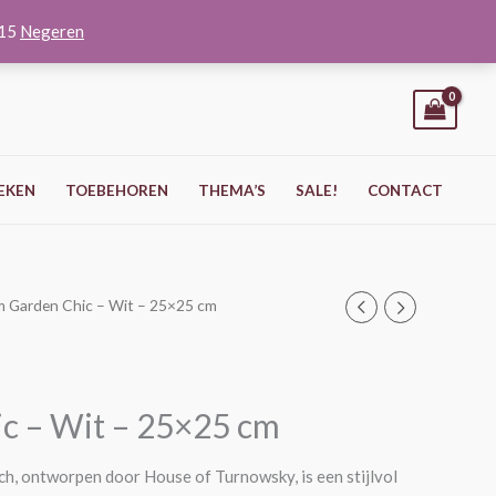
O15
Negeren
EKEN
TOEBEHOREN
THEMA’S
SALE!
CONTACT
m Garden Chic – Wit – 25×25 cm
c – Wit – 25×25 cm
h, ontworpen door House of Turnowsky, is een stijlvol