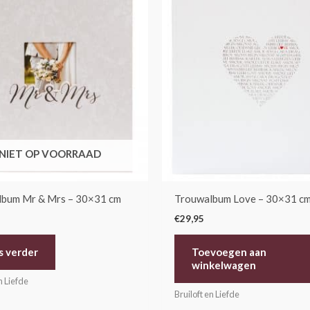
NIET OP VOORRAAD
lbum Mr & Mrs – 30×31 cm
Trouwalbum Love – 30×31 c
€
29,95
s verder
Toevoegen aan
winkelwagen
n Liefde
Bruiloft en Liefde