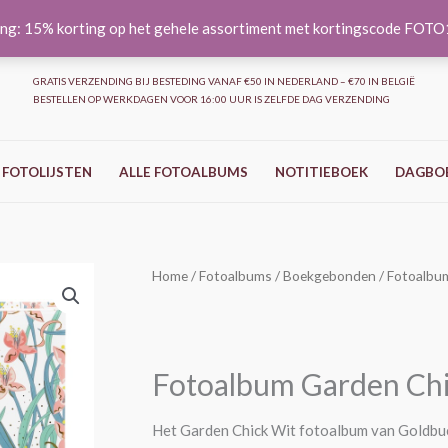
ng: 15% korting op het gehele assortiment met kortingscode FOT
GRATIS VERZENDING BIJ BESTEDING VANAF €50 IN NEDERLAND – €70 IN BELGIË
BESTELLEN OP WERKDAGEN VOOR 16:00 UUR IS ZELFDE DAG VERZENDING
 FOTOLIJSTEN
ALLE FOTOALBUMS
NOTITIEBOEK
DAGBO
Fotoalbum
Home
/
Fotoalbums
/
Boekgebonden
/ Fotoalbu
Garden
Chic
-
Fotoalbum Garden Chi
Wit
-
Het Garden Chick Wit fotoalbum van Goldbuc
25x25