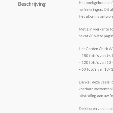
Het boekgebonden fo
Beschrijving
herinneringen. Dit a
Het album is ontwor
Met zijn vierkante f
bevat 60 witte pagin
Het Garden Chick Wit
– 180 foto’s van 9×
– 120 foto’s van 10
– 60 foto’s van 13×
Dankzij deze veelzij
kostbare momenten kr
uitstraling aan uw f
De kleuren van dit p