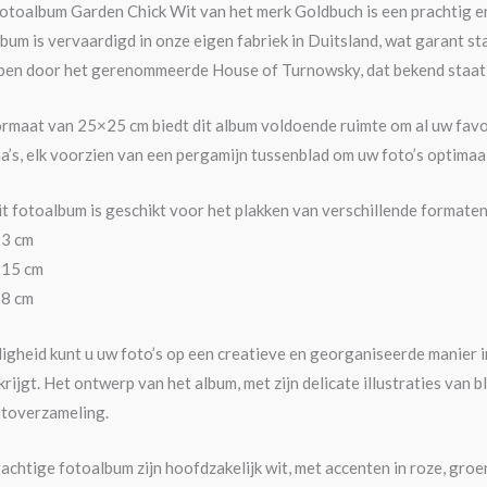
toalbum Garden Chick Wit van het merk Goldbuch is een prachtig en
lbum is vervaardigd in onze eigen fabriek in Duitsland, wat garant s
pen door het gerenommeerde House of Turnowsky, dat bekend staat 
ormaat van 25×25 cm biedt dit album voldoende ruimte om al uw favori
a’s, elk voorzien van een pergamijn tussenblad om uw foto’s optima
 fotoalbum is geschikt voor het plakken van verschillende formaten
13 cm
×15 cm
18 cm
digheid kunt u uw foto’s op een creatieve en georganiseerde manier 
ijgt. Het ontwerp van het album, met zijn delicate illustraties van 
otoverzameling.
rachtige fotoalbum zijn hoofdzakelijk wit, met accenten in roze, groen