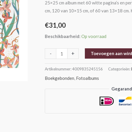
25×25 cm album met 60 witte pagina’s en pe
cm
cm, 120 van 10×15 cm, of 60 van 13×18 cm. Kl
aantal
€
31,00
Beschikbaarheid:
Op voorraad
-
+
Toevoegen aan win
Artikelnummer:
4009835245156
Categorieën:
Boekgebonden
,
Fotoalbums
Gegarande