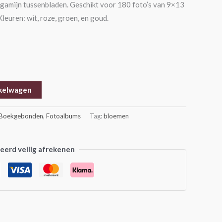
rgamijn tussenbladen. Geschikt voor 180 foto’s van 9×13
euren: wit, roze, groen, en goud.
kelwagen
Boekgebonden
,
Fotoalbums
Tag:
bloemen
erd veilig afrekenen