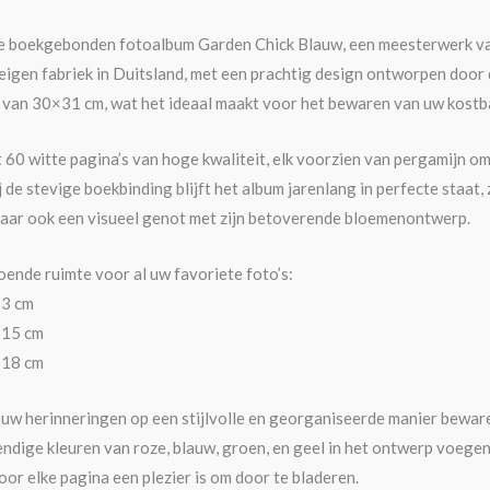
e boekgebonden fotoalbum Garden Chick Blauw, een meesterwerk van
 eigen fabriek in Duitsland, met een prachtig design ontworpen do
 van 30×31 cm, wat het ideaal maakt voor het bewaren van uw kostb
60 witte pagina’s van hoge kwaliteit, elk voorzien van pergamijn om
de stevige boekbinding blijft het album jarenlang in perfecte staat, 
 maar ook een visueel genot met zijn betoverende bloemenontwerp.
oende ruimte voor al uw favoriete foto’s:
13 cm
×15 cm
×18 cm
 uw herinneringen op een stijlvolle en georganiseerde manier beware
ndige kleuren van roze, blauw, groen, en geel in het ontwerp voegen 
oor elke pagina een plezier is om door te bladeren.