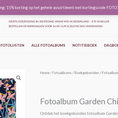
ng: 15% korting op het gehele assortiment met kortingscode FOT
GRATIS VERZENDING BIJ BESTEDING VANAF €50 IN NEDERLAND – €70 IN BELGIË
BESTELLEN OP WERKDAGEN VOOR 16:00 UUR IS ZELFDE DAG VERZENDING
 FOTOLIJSTEN
ALLE FOTOALBUMS
NOTITIEBOEK
DAGBO
Fotoalbum
Home
/
Fotoalbums
/
Boekgebonden
/ Fotoalbu
Garden
Chic
-
Fotoalbum Garden Chi
Blauw
-
Ontdek het boekgebonden fotoalbum Garden
30x31