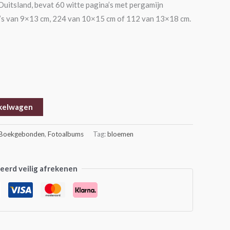
uitsland, bevat 60 witte pagina’s met pergamijn
o’s van 9×13 cm, 224 van 10×15 cm of 112 van 13×18 cm.
kelwagen
Boekgebonden
,
Fotoalbums
Tag:
bloemen
erd veilig afrekenen