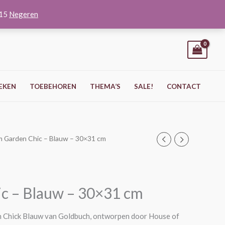
O15
Negeren
EKEN
TOEBEHOREN
THEMA’S
SALE!
CONTACT
m Garden Chic – Blauw – 30×31 cm
c – Blauw – 30×31 cm
 Chick Blauw van Goldbuch, ontworpen door House of