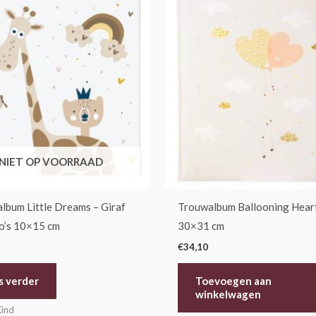
NIET OP VOORRAAD
album Little Dreams – Giraf
Trouwalbum Ballooning Hear
o’s 10×15 cm
30×31 cm
€
34,10
s verder
Toevoegen aan
winkelwagen
Kind