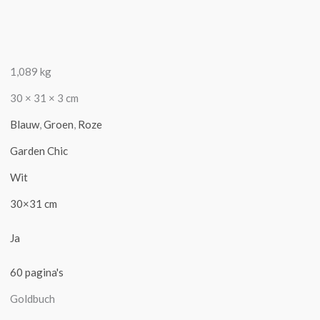
1,089 kg
30 × 31 × 3 cm
Blauw
,
Groen
,
Roze
Garden Chic
Wit
30×31 cm
Ja
60 pagina's
Goldbuch