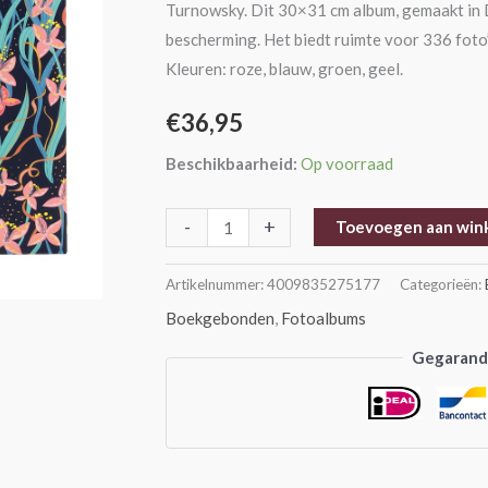
Turnowsky. Dit 30×31 cm album, gemaakt in D
cm
bescherming. Het biedt ruimte voor 336 fot
aantal
Kleuren: roze, blauw, groen, geel.
€
36,95
Beschikbaarheid:
Op voorraad
-
+
Toevoegen aan win
Artikelnummer:
4009835275177
Categorieën:
Boekgebonden
,
Fotoalbums
Gegarande