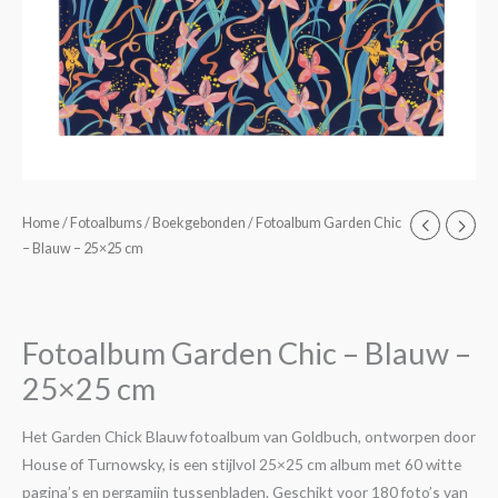
Fotoalbum
Home
/
Fotoalbums
/
Boekgebonden
/ Fotoalbum Garden Chic
– Blauw – 25×25 cm
Garden
Chic
-
Blauw
Fotoalbum Garden Chic – Blauw –
-
25×25 cm
25x25
cm
Het Garden Chick Blauw fotoalbum van Goldbuch, ontworpen door
aantal
House of Turnowsky, is een stijlvol 25×25 cm album met 60 witte
pagina’s en pergamijn tussenbladen. Geschikt voor 180 foto’s van