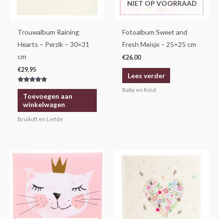
NIET OP VOORRAAD
Trouwalbum Raining
Fotoalbum Sweet and
Hearts – Perzik – 30×31
Fresh Meisje – 25×25 cm
cm
€
26,00
€
29,95
Lees verder
Gewaardeerd
Baby en Kind
5.00
Toevoegen aan
uit 5
winkelwagen
Bruiloft en Liefde