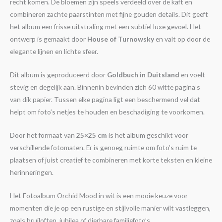
recht komen. De bloemen zijn speels verdeeld over de kaft en
combineren zachte paarstinten met fijne gouden details. Dit geeft
het album een frisse uitstraling met een subtiel luxe gevoel. Het
ontwerp is gemaakt door
House of Turnowsky
en valt op door de
elegante lijnen en lichte sfeer.
Dit album is geproduceerd door
Goldbuch in Duitsland
en voelt
stevig en degelijk aan. Binnenin bevinden zich 60 witte pagina’s
van dik papier. Tussen elke pagina ligt een beschermend vel dat
helpt om foto’s netjes te houden en beschadiging te voorkomen.
Door het formaat van
25×25 cm
is het album geschikt voor
verschillende fotomaten. Er is genoeg ruimte om foto’s ruim te
plaatsen of juist creatief te combineren met korte teksten en kleine
herinneringen.
Het Fotoalbum Orchid Mood in wit is een mooie keuze voor
momenten die je op een rustige en stijlvolle manier wilt vastleggen,
zoals bruiloften, jubilea of dierbare familiefoto’s.