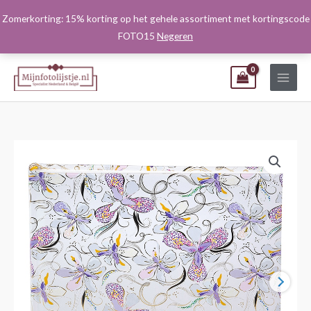
Ga
Zomerkorting: 15% korting op het gehele assortiment met kortingscode
naar
FOTO15
Negeren
de
inhoud