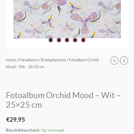
Fotoalbum
Home
/
Fotoalbums
/
Boekgebonden
/ Fotoalbum Orchid
Mood – Wit – 25×25 cm
Orchid
Mood
-
Wit
Fotoalbum Orchid Mood – Wit –
-
25×25 cm
25x25
cm
€
29,95
aantal
Beschikbaarheid:
Op voorraad