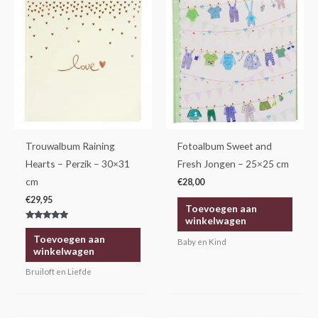
Trouwalbum Raining
Fotoalbum Sweet and
Hearts – Perzik – 30×31
Fresh Jongen – 25×25 cm
cm
€
28,00
€
29,95
Toevoegen aan
winkelwagen
Gewaardeerd
5.00
Toevoegen aan
Baby en Kind
uit 5
winkelwagen
Bruiloft en Liefde