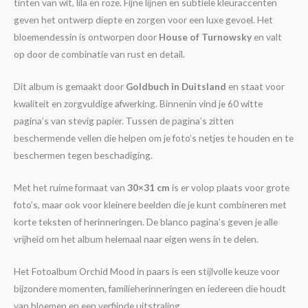
tinten van wit, lila en roze. Fijne lijnen en subtiele kleuraccenten
geven het ontwerp diepte en zorgen voor een luxe gevoel. Het
bloemendessin is ontworpen door
House of Turnowsky
en valt
op door de combinatie van rust en detail.
Dit album is gemaakt door
Goldbuch in Duitsland
en staat voor
kwaliteit en zorgvuldige afwerking. Binnenin vind je 60 witte
pagina’s van stevig papier. Tussen de pagina’s zitten
beschermende vellen die helpen om je foto’s netjes te houden en te
beschermen tegen beschadiging.
Met het ruime formaat van
30×31 cm
is er volop plaats voor grote
foto’s, maar ook voor kleinere beelden die je kunt combineren met
korte teksten of herinneringen. De blanco pagina’s geven je alle
vrijheid om het album helemaal naar eigen wens in te delen.
Het Fotoalbum Orchid Mood in paars is een stijlvolle keuze voor
bijzondere momenten, familieherinneringen en iedereen die houdt
van bloemen en een verfijnde uitstraling.