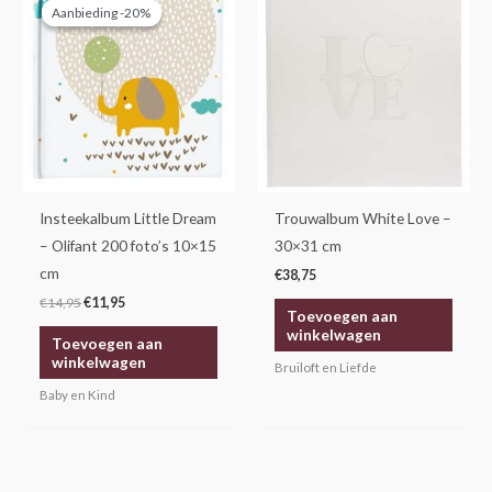
prijs
prijs
Aanbieding -20%
Aanbieding -20%
was:
is:
€14,95.
€11,95.
Insteekalbum Little Dream
Trouwalbum White Love –
– Olifant 200 foto’s 10×15
30×31 cm
cm
€
38,75
€
14,95
€
11,95
Toevoegen aan
winkelwagen
Toevoegen aan
winkelwagen
Bruiloft en Liefde
Baby en Kind