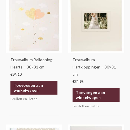
Trouwalbum Ballooning
Trouwalbum
Hearts – 30×31 cm
Hartkloppingen – 30×31
cm
€
34,10
€
34,95
Toevoegen aan
winkelwagen
Toevoegen aan
winkelwagen
Bruiloft en Liefde
Bruiloft en Liefde
Oorspronkelijke
Huidige