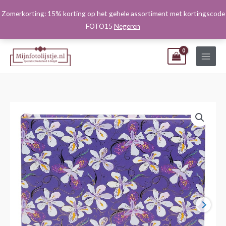
Ga
Zomerkorting: 15% korting op het gehele assortiment met kortingscode
naar
FOTO15
Negeren
de
inhoud