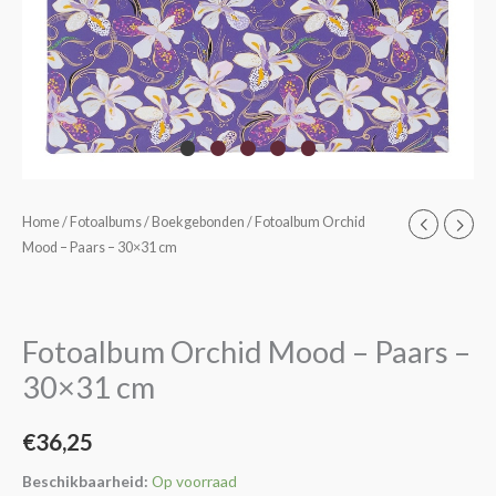
Fotoalbum
Home
/
Fotoalbums
/
Boekgebonden
/ Fotoalbum Orchid
Mood – Paars – 30×31 cm
Orchid
Mood
-
Paars
Fotoalbum Orchid Mood – Paars –
-
30×31 cm
30x31
cm
€
36,25
aantal
Beschikbaarheid:
Op voorraad