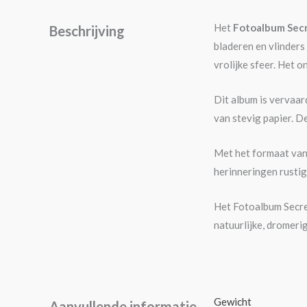
Het
Fotoalbum Secr
Beschrijving
bladeren en vlinders
vrolijke sfeer. Het 
Dit album is vervaa
van stevig papier. D
Met het formaat va
herinneringen rustig 
Het Fotoalbum Secret
natuurlijke, dromerig
Gewicht
Aanvullende informatie