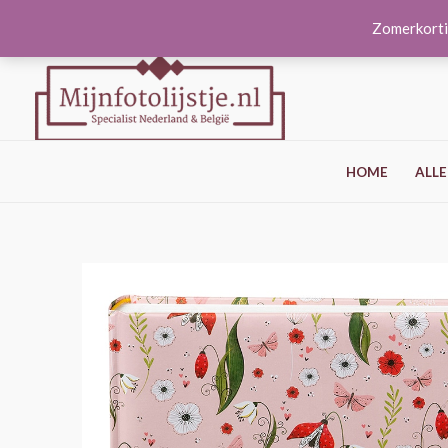
Ga
Zomerkorti
naar
de
inhoud
HOME
ALLE