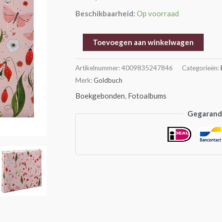
cm
Beschikbaarheid:
Op voorraad
aantal
Toevoegen aan winkelwagen
Artikelnummer:
4009835247846
Categorieën:
Merk:
Goldbuch
Boekgebonden
,
Fotoalbums
Gegarande