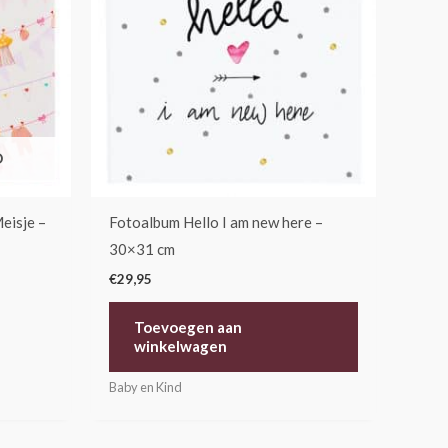
D
eisje –
Fotoalbum Hello I am new here –
30×31 cm
€
29,95
Toevoegen aan
winkelwagen
Baby en Kind