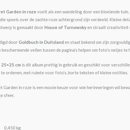
et Garden in roze
voelt als een wandeling door een bloeiende tuin. 
 die speels over de zachte roze achtergrond zijn verdeeld. Kleine d
ontwerp is gemaakt door
House of Turnowsky
en straalt creativiteit 
rdigd door
Goldbuch in Duitsland
en staat bekend om zijn zorgvuldi
e beschermende vellen tussen de pagina’s helpen om foto’s netjes te
n
25×25 cm
is dit album prettig in gebruik en geschikt voor verschil
te ordenen, met ruimte voor foto’s, korte teksten of kleine notities.
 Garden in roze is een mooie keuze voor wie herinneringen wil bewa
e sfeer.
0,450 kg