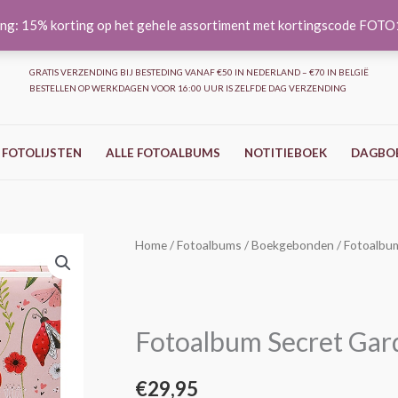
ng: 15% korting op het gehele assortiment met kortingscode FOT
GRATIS VERZENDING BIJ BESTEDING VANAF €50 IN NEDERLAND – €70 IN BELGIË
BESTELLEN OP WERKDAGEN VOOR 16:00 UUR IS ZELFDE DAG VERZENDING
 FOTOLIJSTEN
ALLE FOTOALBUMS
NOTITIEBOEK
DAGBO
Fotoalbum
Home
/
Fotoalbums
/
Boekgebonden
/ Fotoalbu
Secret
Garden
-
Fotoalbum Secret Gar
Roze
-
€
29,95
25x25