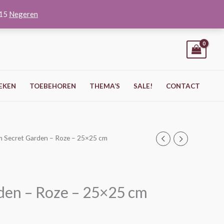
O15
Negeren
EKEN
TOEBEHOREN
THEMA’S
SALE!
CONTACT
m Secret Garden – Roze – 25×25 cm
den – Roze – 25×25 cm