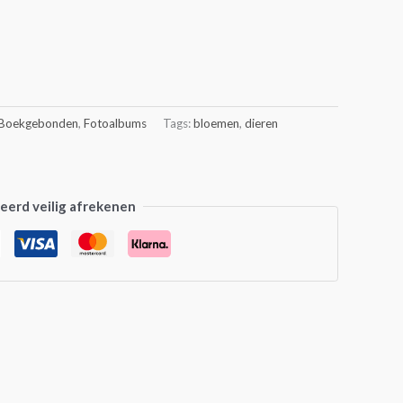
Boekgebonden
,
Fotoalbums
Tags:
bloemen
,
dieren
erd veilig afrekenen