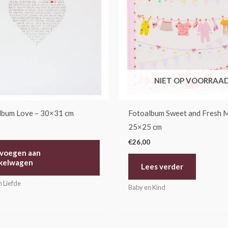
NIET OP VOORRAA
lbum Love – 30×31 cm
Fotoalbum Sweet and Fresh M
25×25 cm
€
26,00
voegen aan
kelwagen
Lees verder
n Liefde
Baby en Kind