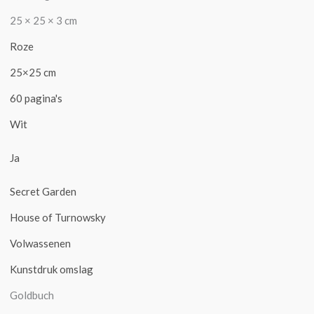
25 × 25 × 3 cm
Roze
25×25 cm
60 pagina's
Wit
Ja
Secret Garden
House of Turnowsky
Volwassenen
Kunstdruk omslag
Goldbuch