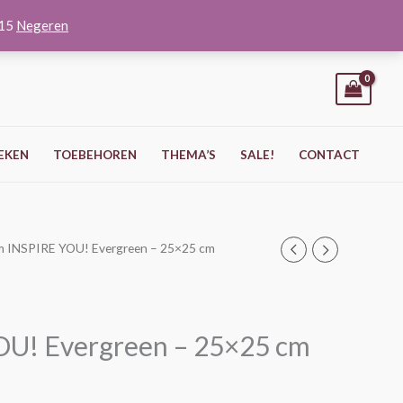
O15
Negeren
EKEN
TOEBEHOREN
THEMA’S
SALE!
CONTACT
m INSPIRE YOU! Evergreen – 25×25 cm
OU! Evergreen – 25×25 cm