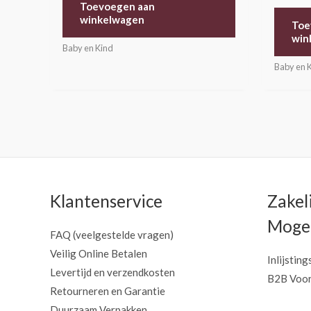
Toevoegen aan
winkelwagen
Toe
win
Baby en Kind
Baby en 
Klantenservice
Zakel
Mogel
FAQ (veelgestelde vragen)
Veilig Online Betalen
Inlijsting
Levertijd en verzendkosten
B2B Voor
Retourneren en Garantie
Duurzaam Verpakken