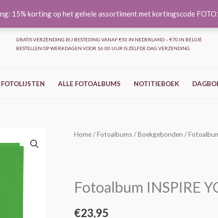
ng: 15% korting op het gehele assortiment met kortingscode FOT
GRATIS VERZENDING BIJ BESTEDING VANAF €50 IN NEDERLAND – €70 IN BELGIË
BESTELLEN OP WERKDAGEN VOOR 16:00 UUR IS ZELFDE DAG VERZENDING
 FOTOLIJSTEN
ALLE FOTOALBUMS
NOTITIEBOEK
DAGBO
Fotoalbum
Home
/
Fotoalbums
/
Boekgebonden
/ Fotoalbu
INSPIRE
YOU!
Evergreen
Fotoalbum INSPIRE Y
-
25x25
€
23,95
cm