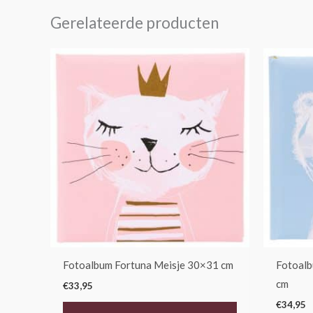
Gerelateerde producten
Fotoalbum Fortuna Meisje 30×31 cm
Fotoalb
cm
€
33,95
€
34,95