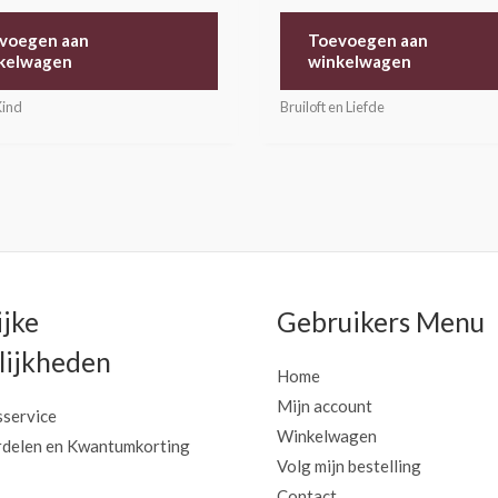
voegen aan
Toevoegen aan
kelwagen
winkelwagen
Kind
Bruiloft en Liefde
ijke
Gebruikers Menu
ijkheden
Home
Mijn account
sservice
Winkelwagen
delen en Kwantumkorting
Volg mijn bestelling
Contact