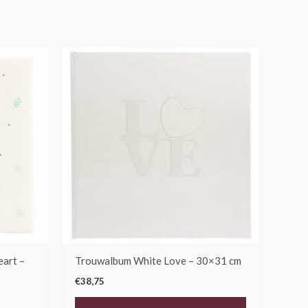
eart –
Trouwalbum White Love – 30×31 cm
€
38,75