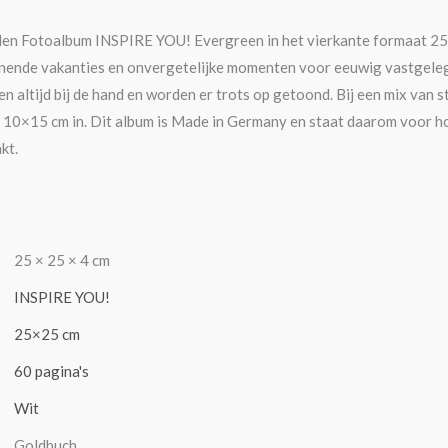
n Fotoalbum INSPIRE YOU! Evergreen in het vierkante formaat 25×
nende vakanties en onvergetelijke momenten voor eeuwig vastgelegd 
n altijd bij de hand en worden er trots op getoond. Bij een mix van 
t 10×15 cm in. Dit album is Made in Germany en staat daarom voor h
kt.
25 × 25 × 4 cm
INSPIRE YOU!
25×25 cm
60 pagina's
Wit
Goldbuch