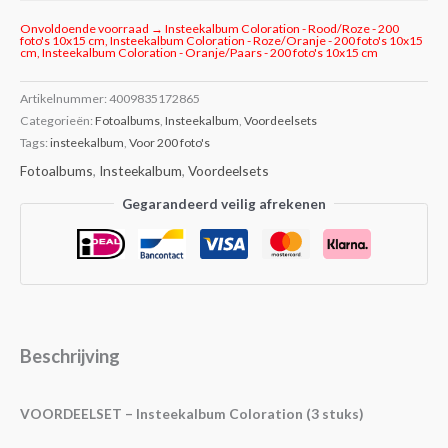
Onvoldoende voorraad → Insteekalbum Coloration - Rood/Roze - 200
foto's 10x15 cm, Insteekalbum Coloration - Roze/Oranje - 200 foto's 10x15
cm, Insteekalbum Coloration - Oranje/Paars - 200 foto's 10x15 cm
Artikelnummer:
4009835172865
Categorieën:
Fotoalbums
,
Insteekalbum
,
Voordeelsets
Tags:
insteekalbum
,
Voor 200 foto's
Fotoalbums
,
Insteekalbum
,
Voordeelsets
Gegarandeerd veilig afrekenen
Beschrijving
VOORDEELSET – Insteekalbum Coloration (3 stuks)