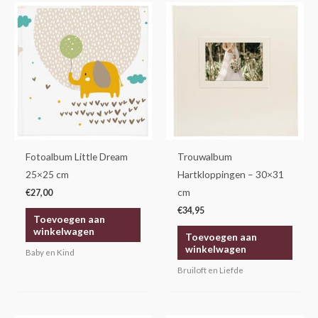
Fotoalbum Little Dream
Trouwalbum
25×25 cm
Hartkloppingen – 30×31
cm
€
27,00
€
34,95
Toevoegen aan
winkelwagen
Toevoegen aan
winkelwagen
Baby en Kind
Bruiloft en Liefde