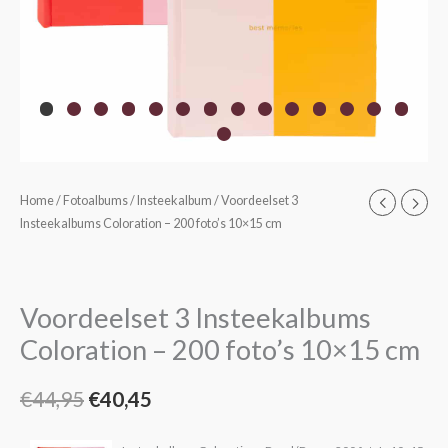
Home
/
Fotoalbums
/
Insteekalbum
/ Voordeelset 3
Oorspronkelijke
Huidige
Insteekalbums Coloration – 200 foto’s 10×15 cm
prijs
prijs
was:
is:
Voordeelset 3 Insteekalbums
€44,95.
€40,45.
Coloration – 200 foto’s 10×15 cm
€
44,95
€
40,45