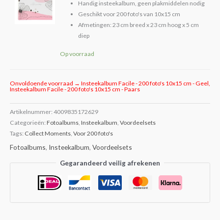
Handig insteekalbum, geen plakmiddelen nodig
Geschikt voor 200 foto's van 10x15 cm
Afmetingen: 23 cm breed x 23 cm hoog x 5 cm
diep
Op voorraad
Onvoldoende voorraad → Insteekalbum Facile - 200 foto's 10x15 cm - Geel,
Insteekalbum Facile - 200 foto's 10x15 cm - Paars
Artikelnummer:
4009835172629
Categorieën:
Fotoalbums
,
Insteekalbum
,
Voordeelsets
Tags:
Collect Moments
,
Voor 200 foto's
Fotoalbums
,
Insteekalbum
,
Voordeelsets
Gegarandeerd veilig afrekenen