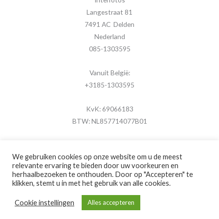
Langestraat 81
7491 AC Delden
Nederland
085-1303595
Vanuit België:
+3185-1303595
KvK: 69066183
BTW: NL857714077B01
We gebruiken cookies op onze website om u de meest
relevante ervaring te bieden door uw voorkeuren en
herhaalbezoeken te onthouden. Door op "Accepteren" te
Copyright © 2026 MijnFotolijstje.nl
klikken, stemt u in met het gebruik van alle cookies.
Powered by
Brouwer Digitaal
Cookie instellingen
Alles accepteren