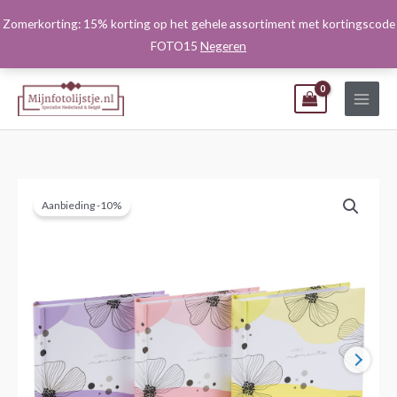
Ga
Zomerkorting: 15% korting op het gehele assortiment met kortingscode
naar
FOTO15
Negeren
de
inhoud
Aanbieding -10%