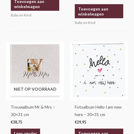
Toevoegen aan
winkelwagen
Toevoegen aan
winkelwagen
Baby en Kind
Baby en Kind
NIET OP VOORRAAD
Trouwalbum Mr & Mrs –
Fotoalbum Hello I am new
30×31 cm
here – 30×31 cm
€
38,75
€
29,95
Lees verder
Toevoegen aan