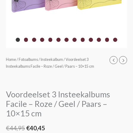
Home
/
Fotoalbums
/
Insteekalbum
/ Voordeelset 3
Oorspronkelijke
Huidige
Insteekalbums Facile – Roze / Geel / Paars – 10×15 cm
prijs
prijs
was:
is:
Voordeelset 3 Insteekalbums
€44,95.
€40,45.
Facile – Roze / Geel / Paars –
10×15 cm
€
44,95
€
40,45