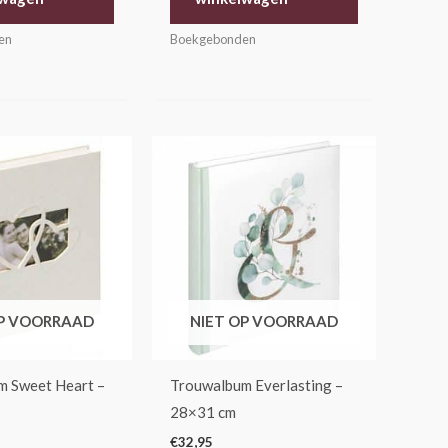
en
Boekgebonden
OP VOORRAAD
NIET OP VOORRAAD
m Sweet Heart –
Trouwalbum Everlasting –
28×31 cm
€
32,95