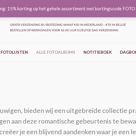
ng: 15% korting op het gehele assortiment met kortingscode FOT
GRATIS VERZENDING BIJ BESTEDING VANAF €50 IN NEDERLAND – €70 IN BELGIË
BESTELLEN OP WERKDAGEN VOOR 16:00 UUR IS ZELFDE DAG VERZENDING
 FOTOLIJSTEN
ALLE FOTOALBUMS
NOTITIEBOEK
DAGBO
euwigen, bieden wij een uitgebreide collectie 
ingen aan deze romantische gebeurtenis te bewa
eëer je een blijvend aandenken waar je een lev