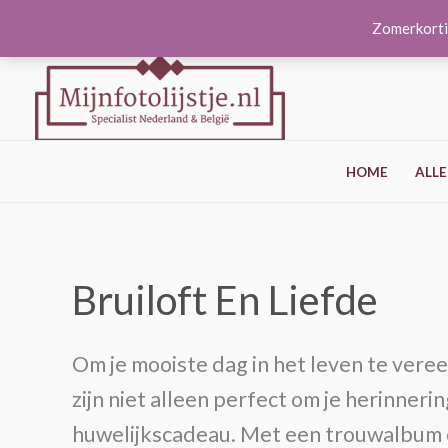
Ga
Zomerkorti
naar
de
inhoud
HOME
ALLE
Bruiloft En Liefde
Om je mooiste dag in het leven te vere
zijn niet alleen perfect om je herinner
huwelijkscadeau. Met een trouwalbum cr