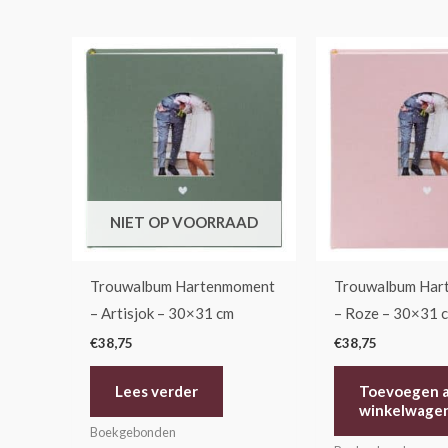
NIET OP VOORRAAD
Trouwalbum Hartenmoment
Trouwalbum Har
– Artisjok – 30×31 cm
– Roze – 30×31 
€
38,75
€
38,75
Lees verder
Toevoegen 
winkelwage
Boekgebonden