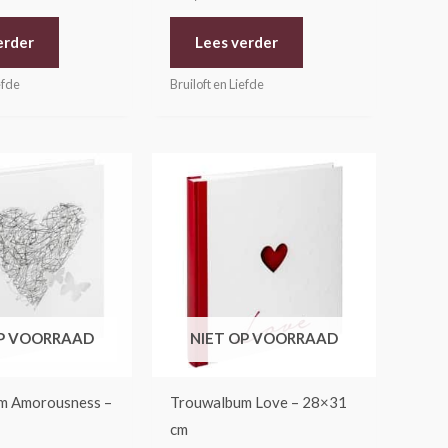
erder
Lees verder
efde
Bruiloft en Liefde
OP VOORRAAD
NIET OP VOORRAAD
m Amorousness –
Trouwalbum Love – 28×31
cm