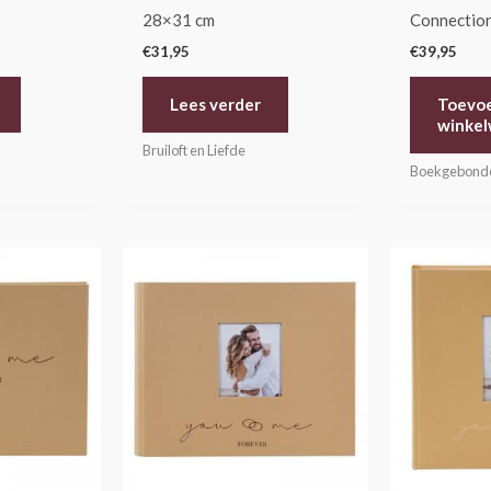
28×31 cm
Connectio
€
31,95
€
39,95
Lees verder
Toevo
winke
Bruiloft en Liefde
Boekgebond