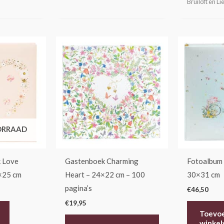
Bruiloft en Li
ORRAAD
 Love
Gastenboek Charming
Fotoalbum 
×25 cm
Heart – 24×22 cm – 100
30×31 cm
pagina’s
€
46,50
€
19,95
Toevo
winke