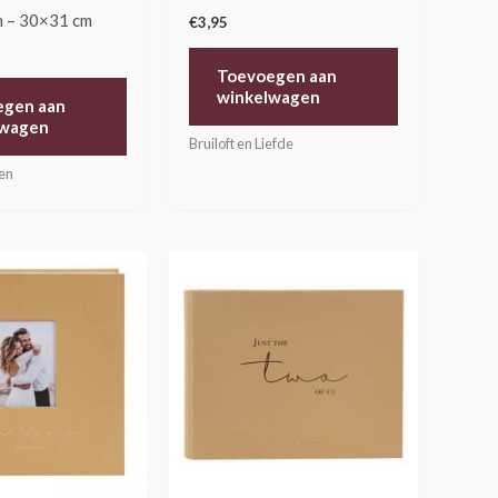
n – 30×31 cm
€
3,95
Toevoegen aan
winkelwagen
egen aan
lwagen
Bruiloft en Liefde
en