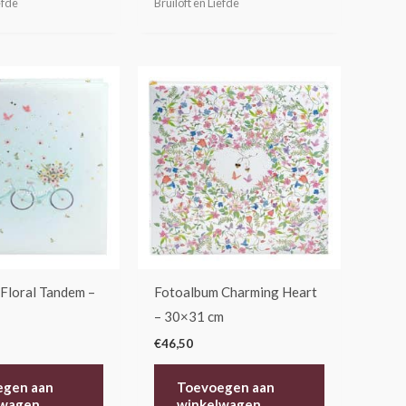
efde
Bruiloft en Liefde
Floral Tandem –
Fotoalbum Charming Heart
– 30×31 cm
€
46,50
egen aan
Toevoegen aan
lwagen
winkelwagen