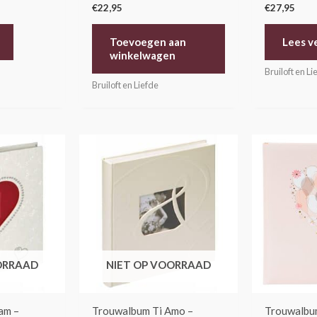
€
22,95
€
27,95
Toevoegen aan
Lees v
winkelwagen
Bruiloft en Li
Bruiloft en Liefde
ORRAAD
NIET OP VOORRAAD
am –
Trouwalbum Ti Amo –
Trouwalbu