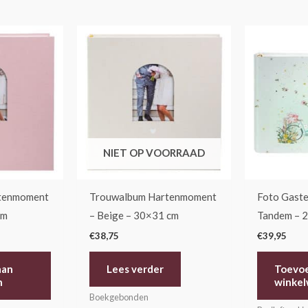
NIET OP VOORRAAD
tenmoment
Trouwalbum Hartenmoment
Foto Gaste
cm
– Beige – 30×31 cm
Tandem – 
€
38,75
€
39,95
aan
Lees verder
Toevo
n
winke
Boekgebonden