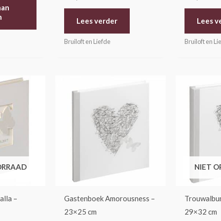
aan
n
Lees verder
Lees v
Bruiloft en Liefde
Bruiloft en Li
ORRAAD
NIET 
lla –
Gastenboek Amorousness –
Trouwalbu
23×25 cm
29×32 cm