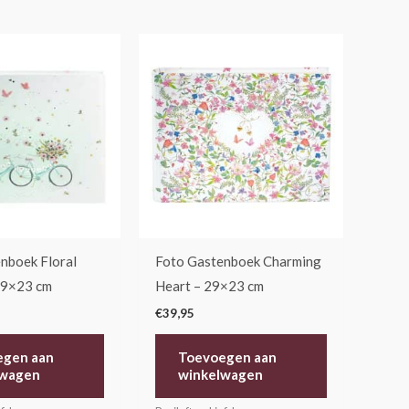
nboek Floral
Foto Gastenboek Charming
29×23 cm
Heart – 29×23 cm
€
39,95
egen aan
Toevoegen aan
lwagen
winkelwagen