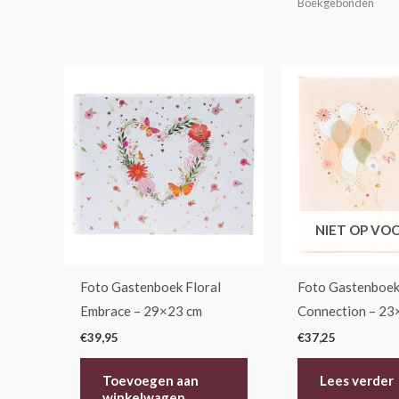
Boekgebonden
NIET OP VO
Foto Gastenboek Floral
Foto Gastenboek
Embrace – 29×23 cm
Connection – 23
€
39,95
€
37,25
Toevoegen aan
Lees verder
winkelwagen