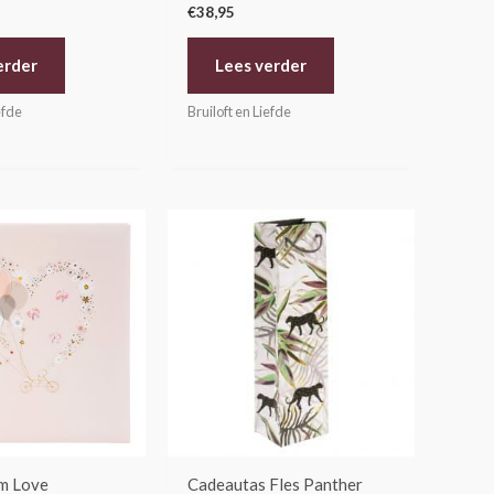
€
38,95
erder
Lees verder
efde
Bruiloft en Liefde
m Love
Cadeautas Fles Panther