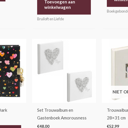
Toevoegen aan
winkelwagen
Boekgebond
Bruiloft en Liefde
NIET 
Dark
Set Trouwalbum en
Trouwalbu
Gastenboek Amorousness
28×31 cm
€
48,00
€
52,99