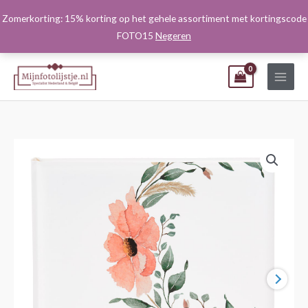
Ga
Zomerkorting: 15% korting op het gehele assortiment met kortingscode
naar
FOTO15
Negeren
de
inhoud