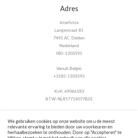
Adres
Interfotos
Langestraat 81
7491 AC Delden
Nederland
085-1303595
Vanuit België:
+3185-1303595
KvK: 69066183
BTW: NL857714077B01
We gebruiken cookies op onze website om u de meest
relevante ervaring te bieden door uw voorkeuren en
herhaalbezoeken te onthouden. Door op "Accepteren" te
Copyright © 2026 MijnFotolijstje.nl
klikken, stemt u in met het gebruik van alle cookies.