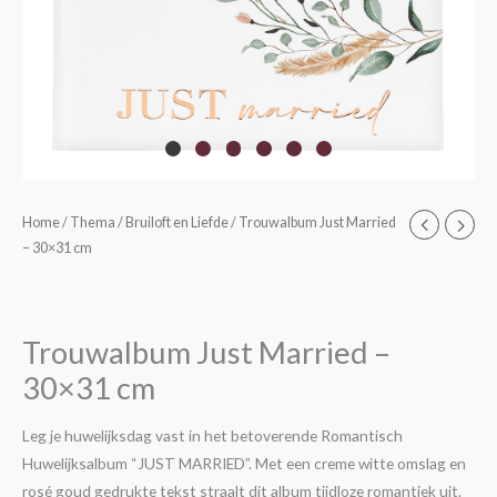
Trouwalbum
Home
/
Thema
/
Bruiloft en Liefde
/ Trouwalbum Just Married
– 30×31 cm
Just
Married
-
30x31
Trouwalbum Just Married –
cm
30×31 cm
aantal
Leg je huwelijksdag vast in het betoverende Romantisch
Huwelijksalbum “JUST MARRIED”. Met een creme witte omslag en
rosé goud gedrukte tekst straalt dit album tijdloze romantiek uit.