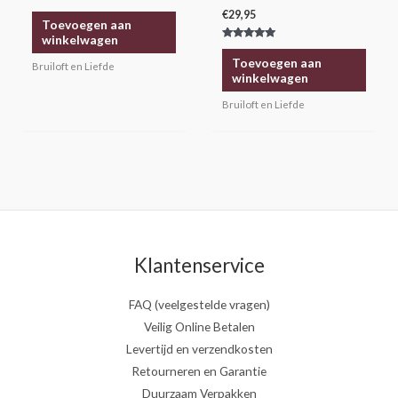
€
29,95
Toevoegen aan
winkelwagen
Gewaardeerd
5.00
Toevoegen aan
Bruiloft en Liefde
uit 5
winkelwagen
Bruiloft en Liefde
Klantenservice
FAQ (veelgestelde vragen)
Veilig Online Betalen
Levertijd en verzendkosten
Retourneren en Garantie
Duurzaam Verpakken