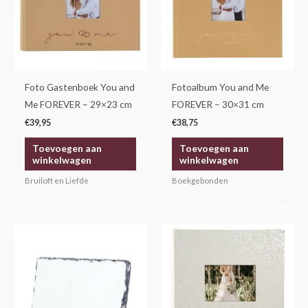
Foto Gastenboek You and
Fotoalbum You and Me
Me FOREVER – 29×23 cm
FOREVER – 30×31 cm
€
39,95
€
38,75
Toevoegen aan
Toevoegen aan
winkelwagen
winkelwagen
Bruiloft en Liefde
Boekgebonden
Dit
product
heeft
meerdere
variaties.