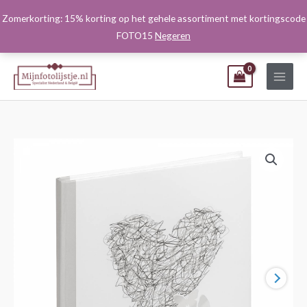
Ga
Zomerkorting: 15% korting op het gehele assortiment met kortingscode
naar
FOTO15
Negeren
de
inhoud