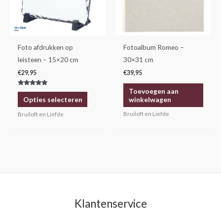
Deze
optie
kan
gekozen
Foto afdrukken op
Fotoalbum Romeo –
worden
leisteen – 15×20 cm
30×31 cm
op
€
29,95
€
39,95
de
Toevoegen aan
Gewaardeerd
productpagina
5.00
winkelwagen
Opties selecteren
uit 5
Bruiloft en Liefde
Bruiloft en Liefde
Klantenservice