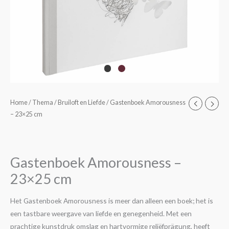
Gastenboek
Home
/
Thema
/
Bruiloft en Liefde
/ Gastenboek Amorousness
– 23×25 cm
Amorousness
-
23x25
cm
Gastenboek Amorousness –
aantal
23×25 cm
Het Gastenboek Amorousness is meer dan alleen een boek; het is
een tastbare weergave van liefde en genegenheid. Met een
prachtige kunstdruk omslag en hartvormige reliëfprägung, heeft