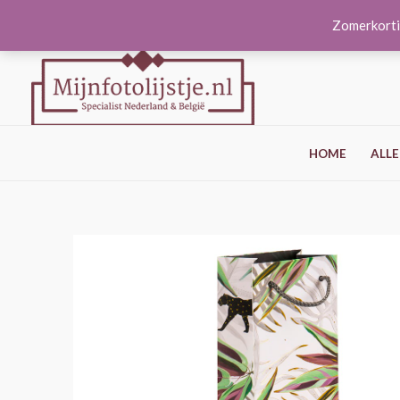
Ga
Zomerkorti
naar
de
inhoud
HOME
ALLE