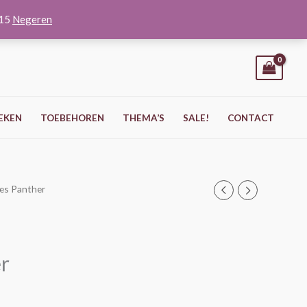
O15
Negeren
EKEN
TOEBEHOREN
THEMA’S
SALE!
CONTACT
les Panther
r