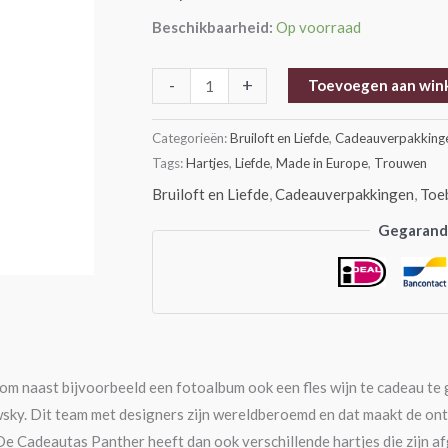
Beschikbaarheid:
Op voorraad
-
+
Toevoegen aan win
Categorieën:
Bruiloft en Liefde
,
Cadeauverpakking
Tags:
Hartjes
,
Liefde
,
Made in Europe
,
Trouwen
Bruiloft en Liefde
,
Cadeauverpakkingen
,
Toe
Gegarande
 om naast bijvoorbeeld een fotoalbum ook een fles wijn te cadeau t
ky. Dit team met designers zijn wereldberoemd en dat maakt de ontw
De Cadeautas Panther heeft dan ook verschillende hartjes die zijn afg