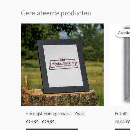
Gerelateerde producten
Prijsklasse:
Oo
Dit
€21,95
pr
Aanbie
Aanbie
product
tot
wa
€29,95
€8
heeft
meerdere
variaties.
Deze
optie
kan
gekozen
worden
op
de
Fotolijst Handgemaakt – Zwart
Fotolijs
productpagina
€
21,95
-
€
29,95
€
8,95
€
6