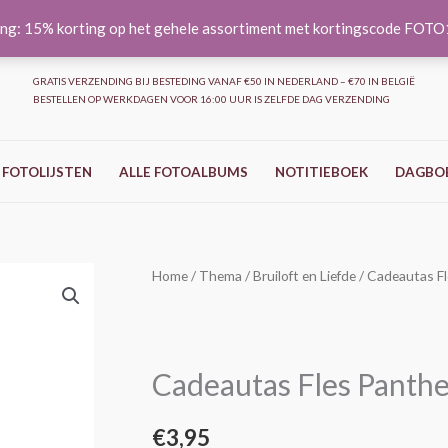
ng: 15% korting op het gehele assortiment met kortingscode FOT
GRATIS VERZENDING BIJ BESTEDING VANAF €50 IN NEDERLAND – €70 IN BELGIË
BESTELLEN OP WERKDAGEN VOOR 16:00 UUR IS ZELFDE DAG VERZENDING
 FOTOLIJSTEN
ALLE FOTOALBUMS
NOTITIEBOEK
DAGBO
Cadeautas
Home
/
Thema
/
Bruiloft en Liefde
/ Cadeautas F
Fles
Panther
aantal
Cadeautas Fles Panthe
€
3,95