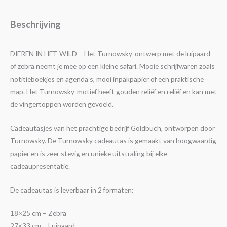
Beschrijving
DIEREN IN HET WILD – Het Turnowsky-ontwerp met de luipaard
of zebra neemt je mee op een kleine safari. Mooie schrijfwaren zoals
notitieboekjes en agenda’s, mooi inpakpapier of een praktische
map. Het Turnowsky-motief heeft gouden reliëf en reliëf en kan met
de vingertoppen worden gevoeld.
Cadeautasjes van het prachtige bedrijf Goldbuch, ontworpen door
Turnowsky. De Turnowsky cadeautas is gemaakt van hoogwaardig
papier en is zeer stevig en unieke uitstraling bij elke
cadeaupresentatie.
De cadeautas is leverbaar in 2 formaten:
18×25 cm – Zebra
27×33 cm – Luipaard