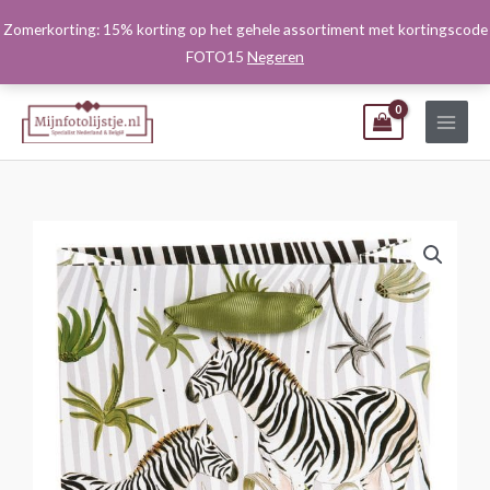
Ga
Zomerkorting: 15% korting op het gehele assortiment met kortingscode
naar
FOTO15
Negeren
de
inhoud