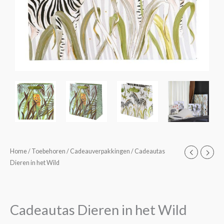
Cadeautas
Home
/
Toebehoren
/
Cadeauverpakkingen
/ Cadeautas
Prijsklasse:
Dieren in het Wild
Dieren
€4,95
in
het
tot
Wild
Cadeautas Dieren in het Wild
€5,75
aantal