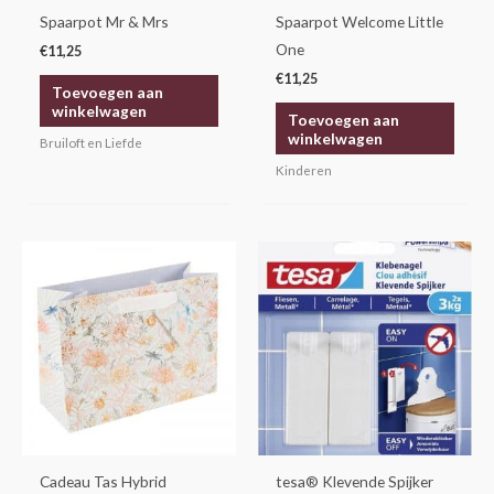
Spaarpot Mr & Mrs
Spaarpot Welcome Little
One
€
11,25
€
11,25
Toevoegen aan
winkelwagen
Toevoegen aan
winkelwagen
Bruiloft en Liefde
Kinderen
Cadeau Tas Hybrid
tesa® Klevende Spijker