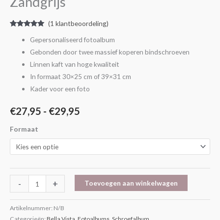
Zandgrijs
(
1
klantbeoordeling)
Gewaardeerd
1
Gepersonaliseerd fotoalbum
5.00
op 5
gebaseerd
Gebonden door twee massief koperen bindschroeven
op
klantbeoordeling
Linnen kaft van hoge kwaliteit
In formaat 30×25 cm of 39×31 cm
Kader voor een foto
€
27,95
-
€
29,95
Formaat
-
+
Toevoegen aan winkelwagen
Artikelnummer:
N/B
Categorieën:
Bella Vista
,
Fotoalbums
,
Schroefalbum