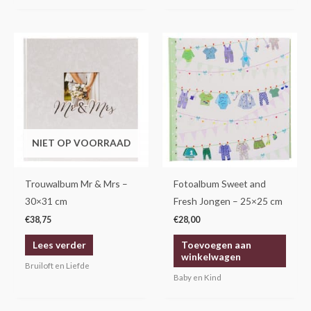
NIET OP VOORRAAD
Trouwalbum Mr & Mrs –
Fotoalbum Sweet and
30×31 cm
Fresh Jongen – 25×25 cm
€
38,75
€
28,00
Lees verder
Toevoegen aan
winkelwagen
Bruiloft en Liefde
Baby en Kind