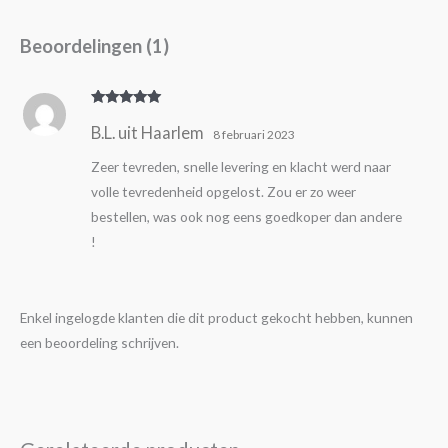
Beoordelingen (1)
Gewaardeer
B.L. uit Haarlem
d
5
uit 5
8 februari 2023
Zeer tevreden, snelle levering en klacht werd naar
volle tevredenheid opgelost. Zou er zo weer
bestellen, was ook nog eens goedkoper dan andere
!
Enkel ingelogde klanten die dit product gekocht hebben, kunnen
een beoordeling schrijven.