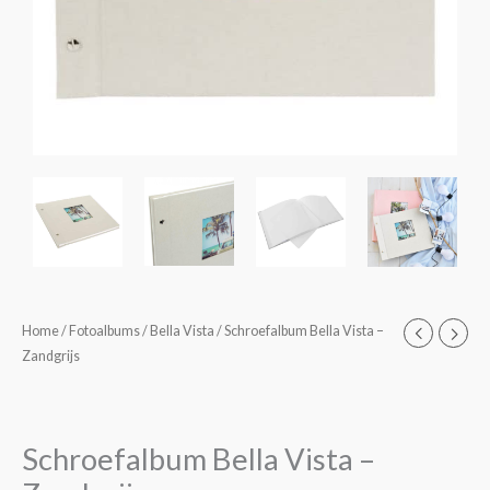
Schroefalbum
Home
/
Fotoalbums
/
Bella Vista
/ Schroefalbum Bella Vista –
Prijsklasse:
Zandgrijs
Bella
€27,95
Vista
-
tot
Zandgrijs
Schroefalbum Bella Vista –
€29,95
aantal