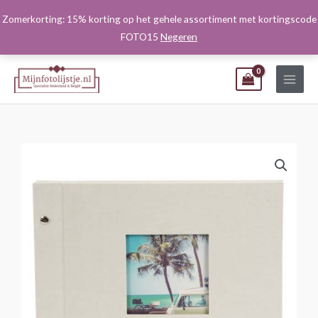
Ga
Zomerkorting: 15% korting op het gehele assortiment met kortingscode
naar
FOTO15
Negeren
de
inhoud