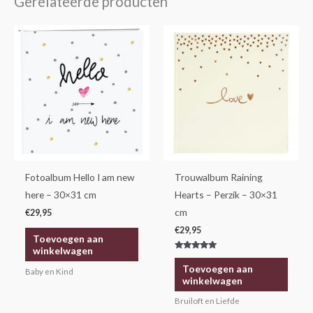
Gerelateerde producten
Fotoalbum Hello I am new
Trouwalbum Raining
here – 30×31 cm
Hearts – Perzik – 30×31
cm
€
29,95
€
29,95
Toevoegen aan
winkelwagen
Gewaardeerd
5.00
Toevoegen aan
Baby en Kind
uit 5
winkelwagen
Bruiloft en Liefde